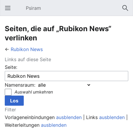
Psiram
Hauptmenü öffnen
Suc
Seiten, die auf „Rubikon News“
verlinken
←
Rubikon News
Links auf diese Seite
Seite:
Namensraum:
Auswahl umkehren
Filter
Vorlageneinbindungen
ausblenden
| Links
ausblenden
|
Weiterleitungen
ausblenden