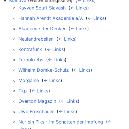
Manova
(Weiterleitungsseite) ‎
(
← Links
)
Kayvan Soufi-Siavash
‎
(
← Links
)
Hannah Arendt Akademie e.V.
‎
(
← Links
)
Akademie der Denker
‎
(
← Links
)
Neulandrebellen
‎
(
← Links
)
Kontrafunk
‎
(
← Links
)
Turbokrebs
‎
(
← Links
)
Wilhelm Domke-Schulz
‎
(
← Links
)
Morgaine
‎
(
← Links
)
Tkp
‎
(
← Links
)
Overton Magazin
‎
(
← Links
)
Uwe Froschauer
‎
(
← Links
)
Nur ein Piks - Im Schatten der Impfung
‎
(
←