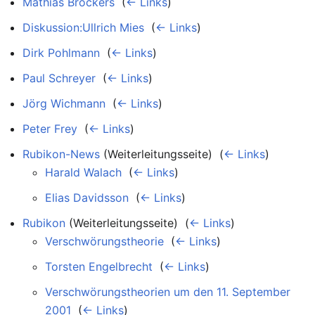
Mathias Bröckers
‎
(
← Links
)
Diskussion:Ullrich Mies
‎
(
← Links
)
Dirk Pohlmann
‎
(
← Links
)
Paul Schreyer
‎
(
← Links
)
Jörg Wichmann
‎
(
← Links
)
Peter Frey
‎
(
← Links
)
Rubikon-News
(Weiterleitungsseite) ‎
(
← Links
)
Harald Walach
‎
(
← Links
)
Elias Davidsson
‎
(
← Links
)
Rubikon
(Weiterleitungsseite) ‎
(
← Links
)
Verschwörungstheorie
‎
(
← Links
)
Torsten Engelbrecht
‎
(
← Links
)
Verschwörungstheorien um den 11. September
2001
‎
(
← Links
)