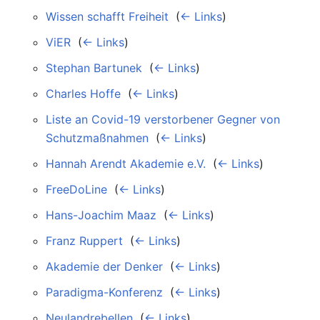
Wissen schafft Freiheit
‎
(
← Links
)
ViER
‎
(
← Links
)
Stephan Bartunek
‎
(
← Links
)
Charles Hoffe
‎
(
← Links
)
Liste an Covid-19 verstorbener Gegner von
Schutzmaßnahmen
‎
(
← Links
)
Hannah Arendt Akademie e.V.
‎
(
← Links
)
FreeDoLine
‎
(
← Links
)
Hans-Joachim Maaz
‎
(
← Links
)
Franz Ruppert
‎
(
← Links
)
Akademie der Denker
‎
(
← Links
)
Paradigma-Konferenz
‎
(
← Links
)
Neulandrebellen
‎
(
← Links
)