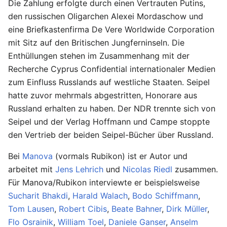
Die Zahlung erfolgte durch einen Vertrauten Putins,
den russischen Oligarchen Alexei Mordaschow und
eine Briefkastenfirma De Vere Worldwide Corporation
mit Sitz auf den Britischen Jungferninseln. Die
Enthüllungen stehen im Zusammenhang mit der
Recherche Cyprus Confidential internationaler Medien
zum Einfluss Russlands auf westliche Staaten. Seipel
hatte zuvor mehrmals abgestritten, Honorare aus
Russland erhalten zu haben. Der NDR trennte sich von
Seipel und der Verlag Hoffmann und Campe stoppte
den Vertrieb der beiden Seipel-Bücher über Russland.
Bei
Manova
(vormals Rubikon) ist er Autor und
arbeitet mit
Jens Lehrich
und
Nicolas Riedl
zusammen.
Für Manova/Rubikon interviewte er beispielsweise
Sucharit Bhakdi
,
Harald Walach
,
Bodo Schiffmann
,
Tom Lausen
,
Robert Cibis
,
Beate Bahner
,
Dirk Müller
,
Flo Osrainik
,
William Toel
,
Daniele Ganser
,
Anselm