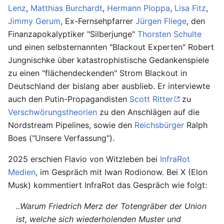
Lenz
,
Matthias Burchardt
,
Hermann Ploppa
,
Lisa Fitz
,
Jimmy Gerum
, Ex-Fernsehpfarrer
Jürgen Fliege
, den
Finanzapokalyptiker "Silberjunge"
Thorsten Schulte
und einen selbsternannten "Blackout Experten" Robert
Jungnischke über katastrophistische Gedankenspiele
zu einen "flächendeckenden" Strom Blackout in
Deutschland der bislang aber ausblieb. Er interviewte
auch den Putin-Propagandisten
Scott Ritter
zu
Verschwörungstheorien
zu den Anschlägen auf die
Nordstream Pipelines, sowie den
Reichsbürger
Ralph
Boes ("Unsere Verfassung").
2025 erschien Flavio von Witzleben bei
InfraRot
Medien
, im Gespräch mit Iwan Rodionow. Bei X (Elon
Musk) kommentiert InfraRot das Gespräch wie folgt:
..Warum Friedrich Merz der Totengräber der Union
ist, welche sich wiederholenden Muster und