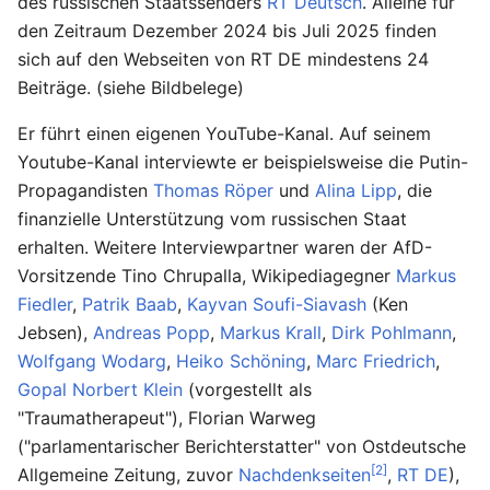
des russischen Staatssenders
RT Deutsch
. Alleine für
den Zeitraum Dezember 2024 bis Juli 2025 finden
sich auf den Webseiten von RT DE mindestens 24
Beiträge. (siehe Bildbelege)
Er führt einen eigenen YouTube-Kanal. Auf seinem
Youtube-Kanal interviewte er beispielsweise die Putin-
Propagandisten
Thomas Röper
und
Alina Lipp
, die
finanzielle Unterstützung vom russischen Staat
erhalten. Weitere Interviewpartner waren der AfD-
Vorsitzende Tino Chrupalla, Wikipediagegner
Markus
Fiedler
,
Patrik Baab
,
Kayvan Soufi-Siavash
(Ken
Jebsen),
Andreas Popp
,
Markus Krall
,
Dirk Pohlmann
,
Wolfgang Wodarg
,
Heiko Schöning
,
Marc Friedrich
,
Gopal Norbert Klein
(vorgestellt als
"Traumatherapeut"), Florian Warweg
("parlamentarischer Berichterstatter" von Ostdeutsche
[2]
Allgemeine Zeitung, zuvor
Nachdenkseiten
,
RT DE
),