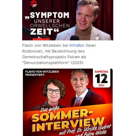
Flavio von Witzleben bei
InfraRot
(Iwan
Rodionow), mit Bezeichnung des
Gemeinschaftsprojekts Psiram als
"Denunziationsplattform" (2025)