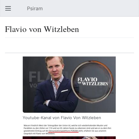
Psiram
Hauptmenü öffnen
Suc
Flavio von Witzleben
Sprache
Beobachten
Bearbeiten
Youtube-Kanal von Flavio Von Witzleben