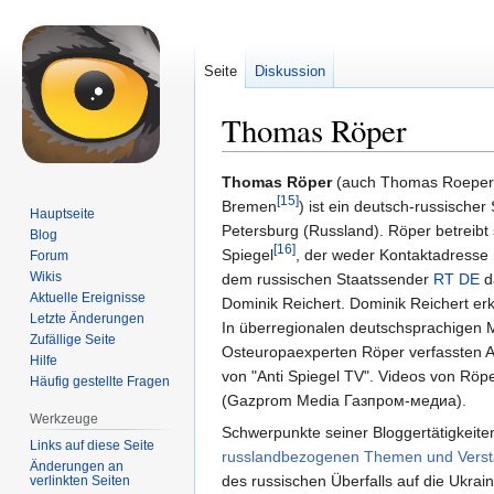
Seite
Diskussion
Thomas Röper
Zur
Zur
Thomas Röper
(auch Thomas Roeper,
[15]
Navigation
Suche
Bremen
) ist ein deutsch-russische
Hauptseite
springen
springen
Petersburg (Russland). Röper betreibt 
Blog
[16]
Spiegel
, der weder Kontaktadresse 
Forum
Wikis
dem russischen Staatssender
RT DE
d
Aktuelle Ereignisse
Dominik Reichert. Dominik Reichert erk
Letzte Änderungen
In überregionalen deutschsprachigen M
Zufällige Seite
Osteuropaexperten Röper verfassten Ar
Hilfe
von "Anti Spiegel TV". Videos von Röp
Häufig gestellte Fragen
(Gazprom Media Газпром-медиа).
Werkzeuge
Schwerpunkte seiner Bloggertätigkeite
Links auf diese Seite
russlandbezogenen Themen und Verständ
Änderungen an
des russischen Überfalls auf die Ukrai
verlinkten Seiten