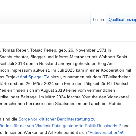
Lesen
Quelltext anze
 Tomas Reper, Томас Рёпер, geb. 26. November 1971 in
r Sachbuchautor, Blogger und Inforos-Mitarbeiter mit Wohnort Sankt
seit Juli 2018 den in Russland anonym gehosteten Blog Anti-
noch Impressum aufweist. Im Juli 2023 kam in einer Kooperation mit
as Projekt
Anti Spiegel TV
hinzu, zusammen mit dem RT-Mitarbeiter
lärte erst am 26. März 2024 sein Ende der Tätigkeit für RT Deutsch.
edien finden sich im August 2019 keine vom vermeintlichen
tikel oder Beiträge. Im März 2024 löschte Youtube den Videokanal
er erschienen bei russischen Staatsmedien und auch bei Rutube
n sind die
Sorge vor kritischer Berichterstattung zu
nis für die von Vladimir Putin gesteuerte Politik Russlands
und
ne. In seinen Werken und Artikeln bemüht sich
"Putinversteher"