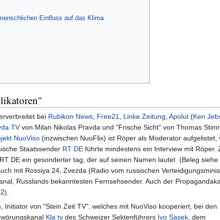
enschlichen Einfluss auf das Klima
likatoren"
erverbreitet bei
Rubikon News
,
Free21
,
Linke Zeitung
,
Apolut
(
Ken Jeb
vda TV
von Milan Nikolas Pravda und "Frische Sicht" von Thomas Stim
jekt
NuoViso
(inzwischen NuoFlix) ist Röper als Moderator aufgelistet,
sische Staatssender
RT DE
führte mindestens ein Interview mit Röper.
RT DE ein gesonderter tag, der auf seinen Namen lautet. (Beleg siehe
auch mit Rossiya 24, Zvezda (Radio vom russischen Verteidigungsminis
Kanal, Russlands bekanntesten Fernsehsender. Auch der Propagandak
2).
n
, Initiator von "Stein Zeit TV", welches mit NuoViso kooperiert, bei den
hwörungskanal
Kla tv
des Schweizer Sektenführers
Ivo Sasek
, dem