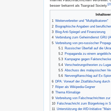
Internet Falschnachrichten verbreitet
[2
besser bekannt als Tsargrad Society.
Inhaltsve
1
Weiterverbreiter und "Multiplikatoren"
2
Biographische Angaben und beruflich
3
Blog Anti-Spiegel und Finanzierung
4
Verbindung zum Geheimdienst GRU (A
5
Verbreitung von pro-russischer Propag
5.1
Russischer Überfall auf die Ukra
5.2
Propaganda zu einem angeblich
5.3
Kampagne gegen Faktenchecker
5.4
Verschwörungstheorien zu Lugar
5.5
Abschuss des malaysischen Ver
5.6
Nervengiftanschlag auf Ex-Spion
6
DPA: Vorwurf der Zitatfälschung durch
7
Röper als Wikipedia-Gegner
8
Thema Klimalüge
9
Verbreitung von Falschnachrichten zu
10
Falschnachricht zum Bürgerkrieg in S
11
Unterstützung der AfD-Initiative "Mai