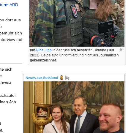
tturm ARD
on dort aus
e
bemüht sich
nterview mit
mit
Alina Lipp
in der russisch besetzten Ukraine (Juli
2023). Beide sind uniformiert und nicht als Journalisten
gekennzeichnet.
te sich
ls
chweiz
buchautor
einen Job
d
t.