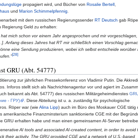
ndungslüge
propagiert wird, und Bücher von
Rosalie Bertell
,
ghaus
und
Marion Schimmelpfennig
.
narbeit mit dem russischen Regierungssender
RT Deutsch
gab Röper
 Regierung Geld zu erhalten:
at mich schon vor einem Jahr angesprochen und mir vorgeschlagen,
]..Anfang dieses Jahres hat RT mir schließlich einen Vorschlag gemac
h könne eine Sendung produzieren, wobei ich selbst entscheide worüber
[28]
ufen."
st GRU (Abt. 54777)
tierung zur jährlichen Pressekonferenz von Vladimir Putin. Die Akkredi
foros. Inforos stellt sich als Nachrichtenagentur vor und agiert im Zusam
(auch bekannt als Abt. 54777) des russischen Militärgeheimdienstes
GR
ие - ГРУ)
. Diese Abteilung ist u. a. zuständig für psychologische
oros. Röper war (wie
Alina Lipp
) auch im Büro des Moskauer CGE tätig 
Das amerikanische Finanzminsterium sanktionierte CGE mit der Begrün
die GRU erhalten habe und man einen gemeinsamen AI-Server betreibe
generative AI tools and associated AI-created content, in order to avoid 
ock their activity. The GRU provided CGE and a network of U.S.-based