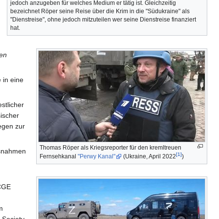
jedoch anzugeben für welches Medium er tätig ist. Gleichzeitig
bezeichnet Röper seine Reise über die Krim in die "Südukraine" als
"Dienstreise", ohne jedoch mitzuteilen wer seine Dienstreise finanziert
hat.
hen
 in eine
stlicher
ischer
gegen zur
Thomas Röper als Kriegsreporter für den kremltreuen
ssnahmen
[1]
Fernsehkanal
"Perwy Kanal"
(Ukraine, April 2022
)
 CGE
m