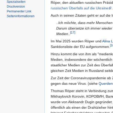
Spezialseiten
Röper, den aktuellen russischen Präsi
Druckversion
russischen Überfalls auf die Ukraine
.
Permanenter Link
Auch in seinen Zitaten geht er auf die 
Seiten­informationen
..Ich möchte, dass mehr Menschen 
Darum übersetze ich immer wieder di
[17]
Medien..
Im Mai 2025 wurden Röper und
Alina 
[1
Sanktionsliste der EU aufgenommen.
Hinzu kommt die von ihm als "medienkri
Medien, insbesondere der wöchentlich 
staatlicher Medien zur Zeit des Überfal
gleichen Zeit Medien in Russland seitd
Zur Zeit der Coronaviruspandemie ab 
gegen das neue Virus. (siehe
Querdenk
Thomas Röper steht in Verbindung zum 
Mikhaylovich Korovin, KОРОВИН, Вале
wurde von Aleksandr Dugin gegründet
öffentlich als einen der Drahtzieher h