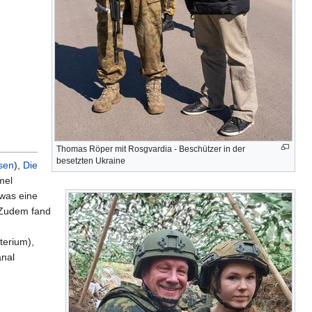
Thomas Röper mit Rosgvardia - Beschützer in der
besetzten Ukraine
sen
),
Die
mel
 was eine
 Zudem fand
terium),
anal