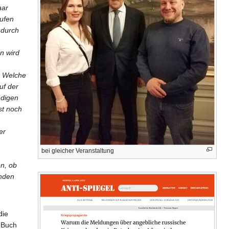
aar
äufen
 durch
n wird
. Welche
uf der
ndigen
st noch
er
bei gleicher Veranstaltung
en, ob
unden
die
n Buch