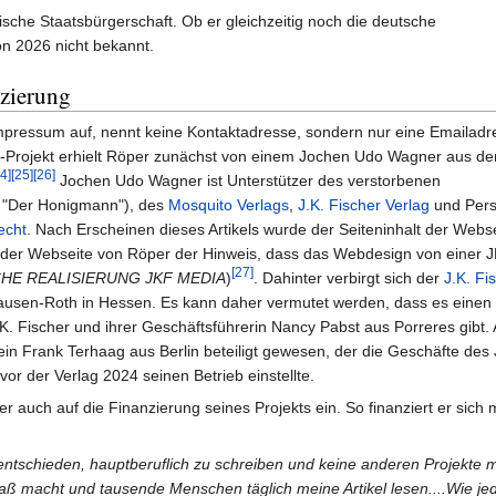
sche Staatsbürgerschaft. Ob er gleichzeitig noch die deutsche
on 2026 nicht bekannt.
zierung
 Impressum auf, nennt keine Kontaktadresse, sondern nur eine Emailadr
og-Projekt erhielt Röper zunächst von einem Jochen Udo Wagner aus d
4]
[25]
[26]
Jochen Udo Wagner ist Unterstützer des verstorbenen
. "Der Honigmann"), des
Mosquito Verlags
,
J.K. Fischer Verlag
und Per
echt
. Nach Erscheinen dieses Artikels wurde der Seiteninhalt der Webse
uf der Webseite von Röper der Hinweis, dass das Webdesign von einer 
[27]
HE REALISIERUNG JKF MEDIA
)
. Dahinter verbirgt sich der
J.K. Fi
ausen-Roth in Hessen. Es kann daher vermutet werden, dass es einen
 Fischer und ihrer Geschäftsführerin Nancy Pabst aus Porreres gibt. 
in Frank Terhaag aus Berlin beteiligt gewesen, der die Geschäfte des 
r der Verlag 2024 seinen Betrieb einstellte.
r auch auf die Finanzierung seines Projekts ein. So finanziert er sich m
entschieden, hauptberuflich zu schreiben und keine anderen Projekte 
aß macht und tausende Menschen täglich meine Artikel lesen....Wie je