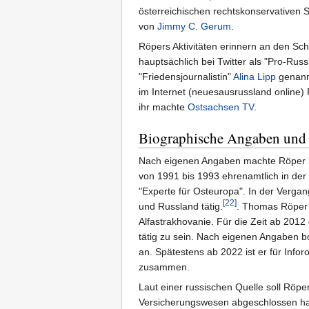
österreichischen rechtskonservativen
von
Jimmy C. Gerum
.
Röpers Aktivitäten erinnern an den Sc
hauptsächlich bei Twitter als "Pro-Russi
"Friedensjournalistin"
Alina Lipp
genann
im Internet (neuesausrussland online) 
ihr machte
Ostsachsen TV
.
Biographische Angaben und 
Nach eigenen Angaben machte Röper i
von 1991 bis 1993 ehrenamtlich in der 
"Experte für Osteuropa". In der Vergan
[22]
und Russland tätig.
. Thomas Röper 
Alfastrakhovanie. Für die Zeit ab 2012
tätig zu sein. Nach eigenen Angaben b
an. Spätestens ab 2022 ist er für Infor
zusammen.
Laut einer russischen Quelle soll Röper
Versicherungswesen abgeschlossen habe