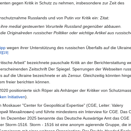
denten gegen Kritik in Schutz zu nehmen, insbesondere zur Zeit des
Inschutznahme Russlands und von Putin vor Kritik ein: Zitat:
ihre medial gesteuerten Vorurteile Russland gegenüber abbauen.
e Originalreden russischer Politiker oder wichtige Artikel aus russisc
Lipp
wegen ihrer Unterstützung des russischen Überfalls auf die Ukraine
8]
[19]
tische Arbeit" bezeichnete pauschale Kritik an der Berichterstattung we
erscheinenden Zeitschrift Der Spiegel. Sperrungen der Webseiten russ
ls auf die Ukraine bezeichnete er als Zensur. Gleichzeitig könnten hin
em freier berichten können.
2020 positionierte sich Röper als Anhänger der Kritiker von Schutzma
en Initiativen
).
Moskauer "Center for Geopolitical Expertise" (CGE, Leiter: Valery
рий Михайлович) und führte mindestens ein Interview für CGE. Das
. Im Dezember 2025 benannte das Deutsche Auswärtige Amt das CGE
inter Storm-1516. Storm - 1516 ist eine anonym agierende Gruppe, die i