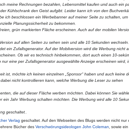
och meine Rechnungen bezahlen, Lebensmittel kaufen und auch ein p
 der Kühlschrank den Geist aufgibt. Leider kann ich von den Buchverk
be ich beschlossen ein Werbebanner auf meiner Seite zu schalten, um
nanzielle Planungssicherheit zu bekommen.
freien, grün markierten Fläche erscheinen. Auch auf der mobilen Versio
Version auf allen Seiten zu sehen sein und alle 10 Sekunden wechseln
et ein Zufallsgenerator. Auf der Mobilversion wird die Werbung nicht a
n erscheinen. Ob wir es technisch hinbekommen, dort auch einen 10-sekü
nur eine per Zufallsgenerator ausgewählte Anzeige erscheinen wird, i
t ist, möchte ich keinen einzelnen „Sponsor“ haben und auch keine d
h dabei nicht kontrollieren kann, welche Werbung die Leser zu sehen
ssenten, die auf dieser Fläche werben möchten. Dabei können Sie wähl
r ein Jahr Werbung schalten möchten. Die Werbung wird alle 10 Sek
g geschaltet..
scher Verlag
geschaltet. Auf den Webseiten des Blugs werden nicht nur 
mehrere Bücher des
Verschwörungsideologen
John Coleman
, sowie ei