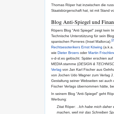
Thomas Röper hat inzwischen die russi
Staatsbürgerschaft hat, ist mit Stand v
Blog Anti-Spiegel und Finan
Röpers Blog "Anti Spiegel" zeigt kein
Technische Unterstützung für sein Bl
[2
spanischen Porreres (Insel Mallorca).
Rechtsesoterikers
Ernst Köwing
(a.k.a
wie
Dieter Broers
oder
Martin Frischkn
v-d-sl.es gelöscht. Später erschien a
MEDIA stamme (
DESIGN & TECHNISC
Verlag
von Jan Karl Fischer aus Gelnh
von Jochen Udo Wagner zum Verlag J.K.
Gestaltung seiner Webseiten sei auch e
Fischer Verlags übernommen hätte, bevo
In seinem Blog "Anti-Spiegel" geht Röpe
Werbung:
Zitat Röper:
..Ich habe mich daher 
machen, weil mir das Schreiben Sp