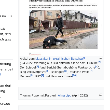
 im Juli
 ein
ht, den
 ich was
Artikel zum
Massaker im ukrainischen Butscha
[2]
(3.4.2022, Werbung aus Bild entfernt). Siehe dazu t-Online
,
tierung
[3]
[4]
Der Spiegel
(und Bericht über abgehörte Funksprüche
),
menarbeit
[5]
[6]
[7]
Blog Volksverpetzer
, Bellingcat
, Deutsche Welle
,
U
[8]
[9]
[10]
Reuters
, BBC
und New York Times
um dort
dung
Thomas Röper mit Partnerin
Alina Lipp
(April 2022)
:
foreign