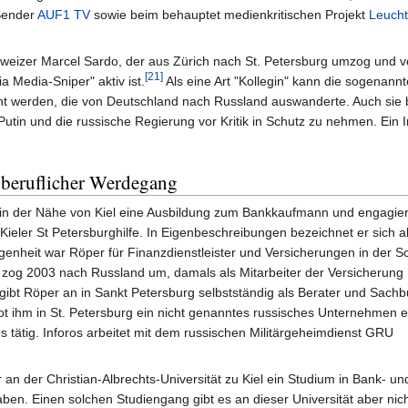
 Sender
AUF1 TV
sowie beim behauptet medienkritischen Projekt
Leuch
hweizer Marcel Sardo, der aus Zürich nach St. Petersburg umzog und v
[21]
a Media-Sniper" aktiv ist.
Als eine Art "Kollegin" kann die sogenannt
t werden, die von Deutschland nach Russland auswanderte. Auch sie 
Putin und die russische Regierung vor Kritik in Schutz zu nehmen. Ein I
beruflicher Werdegang
n der Nähe von Kiel eine Ausbildung zum Bankkaufmann und engagier
Kieler St Petersburghilfe. In Eigenbeschreibungen bezeichnet er sich a
genheit war Röper für Finanzdienstleister und Versicherungen in der S
zog 2003 nach Russland um, damals als Mitarbeiter der Versicherung
 gibt Röper an in Sankt Petersburg selbstständig als Berater und Sach
ot ihm in St. Petersburg ein nicht genanntes russisches Unternehmen 
os tätig. Inforos arbeitet mit dem russischen Militärgeheimdienst GRU
 an der Christian-Albrechts-Universität zu Kiel ein Studium in Bank- un
n. Einen solchen Studiengang gibt es an dieser Universität aber nich