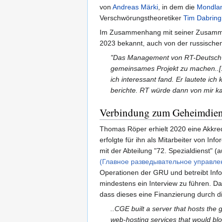
von
Andreas Märki
, in dem die
Mondla
Verschwörungstheoretiker
Tim Dabrin
Im Zusammenhang mit seiner Zusamme
2023 bekannt, auch von der russischen
"Das Management von RT-Deutsch h
gemeinsames Projekt zu machen..[..
ich interessant fand. Er lautete ic
berichte. RT würde dann von mir ka
Verbindung zum Geheimdien
Thomas Röper erhielt 2020 eine Akkredi
erfolgte für ihn als Mitarbeiter von In
mit der Abteilung "72. Spezialdienst" 
(Главное разведывательное управлен
Operationen der GRU und betreibt Inf
mindestens ein Interview zu führen. 
dass dieses eine Finanzierung durch 
..CGE built a server that hosts the 
web-hosting services that would bl