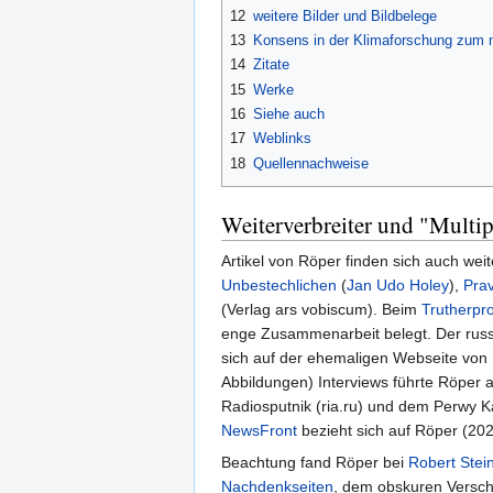
12
weitere Bilder und Bildbelege
13
Konsens in der Klimaforschung zum m
14
Zitate
15
Werke
16
Siehe auch
17
Weblinks
18
Quellennachweise
Weiterverbreiter und "Multip
Artikel von Röper finden sich auch weit
Unbestechlichen
(
Jan Udo Holey
),
Pra
(Verlag ars vobiscum). Beim
Trutherpro
enge Zusammenarbeit belegt. Der rus
sich auf der ehemaligen Webseite von 
Abbildungen) Interviews führte Röper 
Radiosputnik (ria.ru) und dem Perwy 
NewsFront
bezieht sich auf Röper (202
Beachtung fand Röper bei
Robert Stei
Nachdenkseiten
, dem obskuren Versc