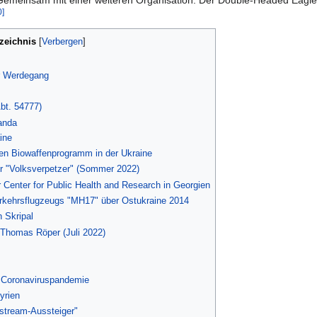
. Gemeinsam mit einer weiteren Organisation: Der Double-Headed Eagle
0]
rzeichnis
er Werdegang
bt. 54777)
anda
ine
en Biowaffenprogramm in der Ukraine
 "Volksverpetzer" (Sommer 2022)
 Center for Public Health and Research in Georgien
kehrsflugzeugs "MH17" über Ostukraine 2014
 Skripal
 Thomas Röper (Juli 2022)
r Coronaviruspandemie
yrien
nstream-Aussteiger"