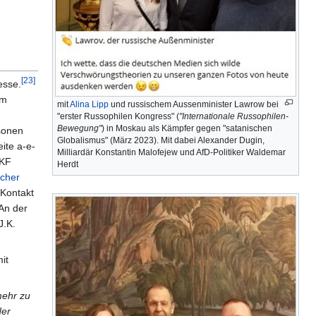
[23]
esse.
em
mit
Alina Lipp
und russischem Aussenminister Lawrow bei
"erster Russophilen Kongress" (
"Internationale Russophilen-
Bewegung"
) in Moskau als Kämpfer gegen "satanischen
sonen
Globalismus" (März 2023). Mit dabei Alexander Dugin,
ite a-e-
Milliardär Konstantin Malofejew und AfD-Politiker Waldemar
JKF
Herdt
scher
 Kontakt
An der
J.K.
it
mehr zu
der