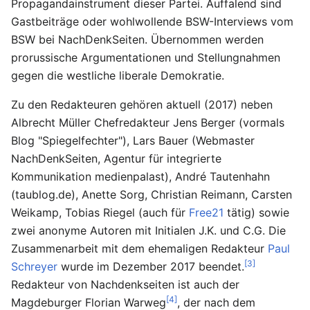
Propagandainstrument dieser Partei. Auffalend sind
Gastbeiträge oder wohlwollende BSW-Interviews vom
BSW bei NachDenkSeiten. Übernommen werden
prorussische Argumentationen und Stellungnahmen
gegen die westliche liberale Demokratie.
Zu den Redakteuren gehören aktuell (2017) neben
Albrecht Müller Chefredakteur Jens Berger (vormals
Blog "Spiegelfechter"), Lars Bauer (Webmaster
NachDenkSeiten, Agentur für integrierte
Kommunikation medienpalast), André Tautenhahn
(taublog.de), Anette Sorg, Christian Reimann, Carsten
Weikamp, Tobias Riegel (auch für
Free21
tätig) sowie
zwei anonyme Autoren mit Initialen J.K. und C.G. Die
Zusammenarbeit mit dem ehemaligen Redakteur
Paul
[3]
Schreyer
wurde im Dezember 2017 beendet.
Redakteur von Nachdenkseiten ist auch der
[4]
Magdeburger Florian Warweg
, der nach dem