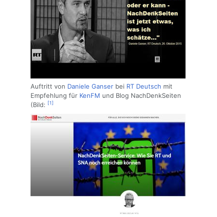
Auftritt von
Daniele Ganser
bei
RT Deutsch
mit
Empfehlung für
KenFM
und Blog NachDenkSeiten
[1]
(Bild: