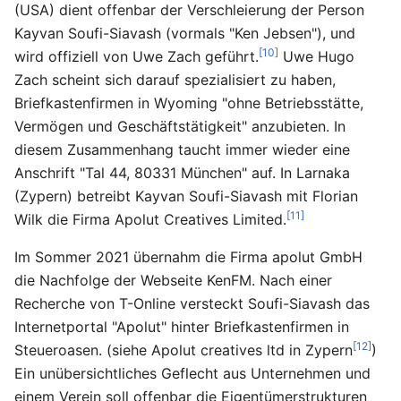
(USA) dient offenbar der Verschleierung der Person
Kayvan Soufi-Siavash (vormals "Ken Jebsen"), und
[10]
wird offiziell von Uwe Zach geführt.
Uwe Hugo
Zach scheint sich darauf spezialisiert zu haben,
Briefkastenfirmen in Wyoming "ohne Betriebsstätte,
Vermögen und Geschäftstätigkeit" anzubieten. In
diesem Zusammenhang taucht immer wieder eine
Anschrift "Tal 44, 80331 München" auf. In Larnaka
(Zypern) betreibt Kayvan Soufi-Siavash mit Florian
[11]
Wilk die Firma Apolut Creatives Limited.
Im Sommer 2021 übernahm die Firma apolut GmbH
die Nachfolge der Webseite KenFM. Nach einer
Recherche von T-Online versteckt Soufi-Siavash das
Internetportal "Apolut" hinter Briefkastenfirmen in
[12]
Steueroasen. (siehe Apolut creatives ltd in Zypern
)
Ein unübersichtliches Geflecht aus Unternehmen und
einem Verein soll offenbar die Eigentümerstrukturen