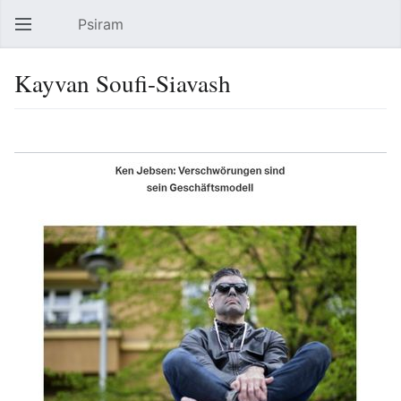
Psiram
Hauptmenü öffnen
Suc
Kayvan Soufi-Siavash
Sprache
Beobachten
Bearbeiten