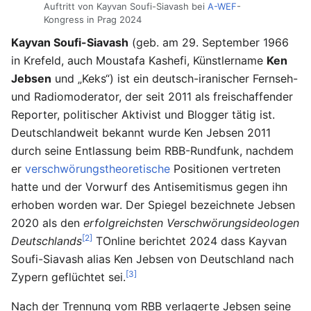
Auftritt von Kayvan Soufi-Siavash bei
A-WEF
-
Kongress in Prag 2024
Kayvan Soufi-Siavash
(geb. am 29. September 1966
in Krefeld, auch Moustafa Kashefi, Künstlername
Ken
Jebsen
und „Keks“) ist ein deutsch-iranischer Fernseh-
und Radiomoderator, der seit 2011 als freischaffender
Reporter, politischer Aktivist und Blogger tätig ist.
Deutschlandweit bekannt wurde Ken Jebsen 2011
durch seine Entlassung beim RBB-Rundfunk, nachdem
er
verschwörungstheoretische
Positionen vertreten
hatte und der Vorwurf des Antisemitismus gegen ihn
erhoben worden war. Der Spiegel bezeichnete Jebsen
2020 als den
erfolgreichsten Verschwörungsideologen
[2]
Deutschlands
TOnline berichtet 2024 dass Kayvan
Soufi-Siavash alias Ken Jebsen von Deutschland nach
[3]
Zypern geflüchtet sei.
Nach der Trennung vom RBB verlagerte Jebsen seine