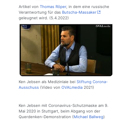
Artikel von
Thomas Röper
, in dem eine russische
Verantwortung für das
Butscha-Massaker
geleugnet wird. (5.4.2022)
Ken Jebsen als Medizinlaie bei
Stiftung Corona-
Ausschuss
(Video von
OVALmedia
2021)
Ken Jebsen mit Coronavirus-Schutzmaske am 9.
Mai 2020 in Stuttgart, beim Abgang von der
Querdenken-Demonstration (
Michael Ballweg
)