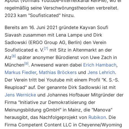
Apolut (vormals Youtube-Internetkanal KenFM), wo er
regelmäßig seine Verschwörungstheorien verbreitet.
2023 kam "Soufisticated" hinzu.
Bereits am 16. Juni 2021 gründete Kayvan Soufi
Siavash zusammen mit Lena Lampe und Dirk
Sadlowski (ERGO Group AG, Berlin) den Verein
[7]
Soufisticated e. V.
mit Sitz in Altenmarkt an der
[8]
Alz
später anonymer Bürodienst von Uwe Zach in
[9]
München
. Anwesend waren dabei
Erich Hambach
,
Markus Fiedler
,
Mathias Bröckers
und
Jens Lehrich
.
Der Verein tritt bei Youtube mit einem Profil "K. S.-S.
Reupload" auf. Der genannte Dirk Sadlowski ist mit
Jens Wernicke
und Johannes Hofbauer Mitgründer der
Firma "Initiative zur Demokratisierung der
Meinungsbildung gGmbH" in Mainz, die "Manova"
herausgibt, das Nachfolgeprojekt von
Rubikon
. Die
Firma Competent Content LLC in Cheyenne/Wyoming