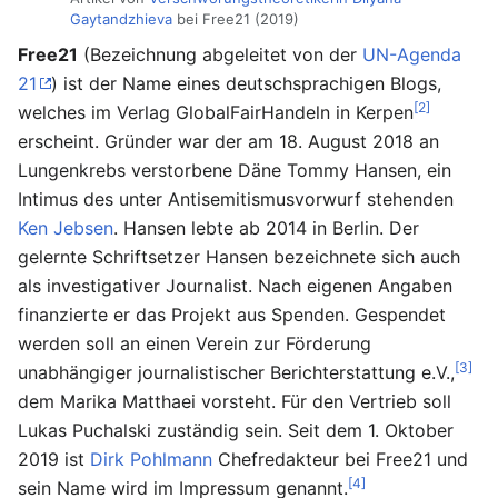
Gaytandzhieva
bei Free21 (2019)
Free21
(Bezeichnung abgeleitet von der
UN-Agenda
21
) ist der Name eines deutschsprachigen Blogs,
[2]
welches im Verlag GlobalFairHandeln in Kerpen
erscheint. Gründer war der am 18. August 2018 an
Lungenkrebs verstorbene Däne Tommy Hansen, ein
Intimus des unter Antisemitismusvorwurf stehenden
Ken Jebsen
. Hansen lebte ab 2014 in Berlin. Der
gelernte Schriftsetzer Hansen bezeichnete sich auch
als investigativer Journalist. Nach eigenen Angaben
finanzierte er das Projekt aus Spenden. Gespendet
werden soll an einen Verein zur Förderung
[3]
unabhängiger journalistischer Berichterstattung e.V.,
dem Marika Matthaei vorsteht. Für den Vertrieb soll
Lukas Puchalski zuständig sein. Seit dem 1. Oktober
2019 ist
Dirk Pohlmann
Chefredakteur bei Free21 und
[4]
sein Name wird im Impressum genannt.