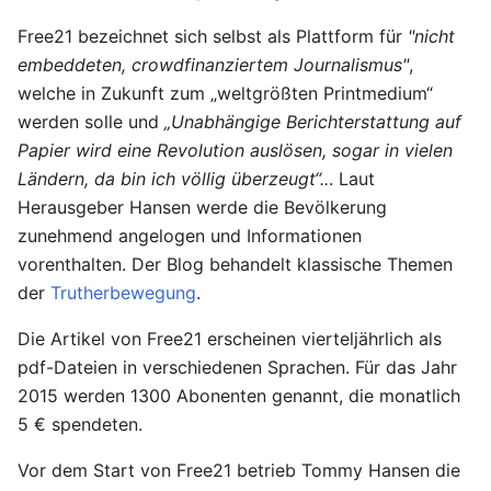
Free21 bezeichnet sich selbst als Platt­form für
"nicht
em­bed­de­ten, crowd­fi­nan­zier­tem Jour­na­lis­mus"
,
welche in Zukunft zum „weltgrößten Printmedium“
werden solle und
„Unabhängige Berichterstattung auf
Papier wird eine Revolution auslösen, sogar in vielen
Ländern, da bin ich völlig überzeugt“..
. Laut
Herausgeber Hansen werde die Bevölkerung
zunehmend angelogen und Informationen
vorenthalten. Der Blog behandelt klassische Themen
der
Trutherbewegung
.
Die Artikel von Free21 erscheinen vierteljährlich als
pdf-Dateien in verschiedenen Sprachen. Für das Jahr
2015 werden 1300 Abonenten genannt, die monatlich
5 € spendeten.
Vor dem Start von Free21 betrieb Tommy Hansen die