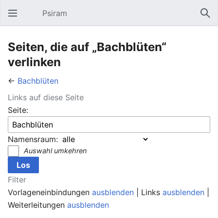
Psiram
Hauptmenü öffnen
Suc
Seiten, die auf „Bachblüten“
verlinken
←
Bachblüten
Links auf diese Seite
Seite:
Namensraum:
Auswahl umkehren
Filter
Vorlageneinbindungen
ausblenden
| Links
ausblenden
|
Weiterleitungen
ausblenden