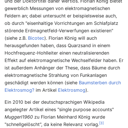
und der Doktortitel daher wertlos. Florian König bietet
gewerblich Messungen von elektromagnetischen
Feldern an; dabei untersucht er beispielsweise auch,
ob durch "eisenhaltige Vorrichtungen am Schlafplatz
störende Erdmagnetfeld-Verwerfungen existieren"
(siehe z.B.
Bicotec
). Florian König will auch
herausgefunden haben, dass Quarzsand in einem
Hochfrequenz-Hohlleiter einen neutralisierenden
Effekt auf elektromagnetische Wechselfelder haben. Er
ist außerdem Anhänger der These, dass Bäume durch
elektromagnetische Strahlung von Funkanlagen
geschädigt werden können (siehe
Baumsterben durch
Elektrosmog?
im Artikel
Elektrosmog
).
Ein 2010 bei der deutschsprachigen Wikipedia
angelegter Artikel eines "single purpose accounts"
Muggerl1960
zu Florian Meinhard König wurde
[3]
"schnellgelöscht", da keine Relevanz vorlag.