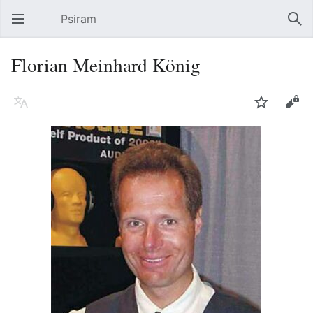
Psiram
Hauptmenü öffnen
Suc
Florian Meinhard König
Sprache
Beobachten
Bearbeiten