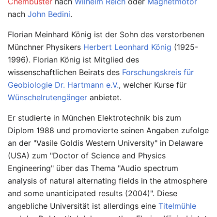
Chembuster
nach
Wilhelm Reich
oder
Magnetmotor
nach
John Bedini
.
Florian Meinhard König ist der Sohn des verstorbenen
Münchner Physikers
Herbert Leonhard König
(1925-
1996). Florian König ist Mitglied des
wissenschaftlichen Beirats des
Forschungskreis für
Geobiologie Dr. Hartmann e.V.
, welcher Kurse für
Wünschelrutengänger
anbietet.
Er studierte in München Elektrotechnik bis zum
Diplom 1988 und promovierte seinen Angaben zufolge
an der "Vasile Goldis Western University" in Delaware
(USA) zum "Doctor of Science and Physics
Engineering" über das Thema "Audio spectrum
analysis of natural alternating fields in the atmosphere
and some unanticipated results (2004)". Diese
angebliche Universität ist allerdings eine
Titelmühle