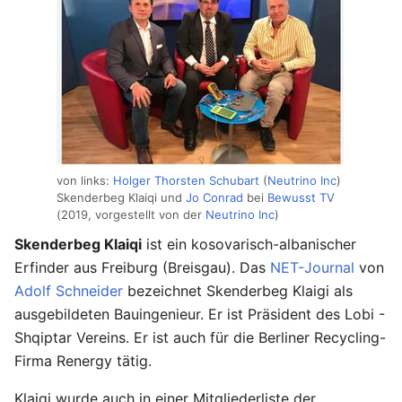
von links:
Holger Thorsten Schubart
(
Neutrino Inc
)
Skenderbeg Klaiqi und
Jo Conrad
bei
Bewusst TV
(2019, vorgestellt von der
Neutrino Inc
)
Skenderbeg Klaiqi
ist ein kosovarisch-albanischer
Erfinder aus Freiburg (Breisgau). Das
NET-Journal
von
Adolf Schneider
bezeichnet Skenderbeg Klaigi als
ausgebildeten Bauingenieur. Er ist Präsident des Lobi -
Shqiptar Vereins. Er ist auch für die Berliner Recycling-
Firma Renergy tätig.
Klaiqi wurde auch in einer Mitgliederliste der