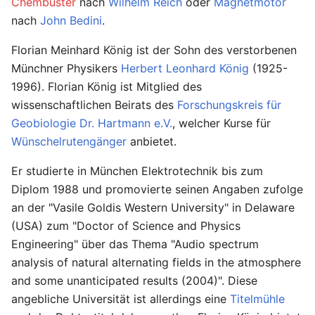
Chembuster
nach
Wilhelm Reich
oder
Magnetmotor
nach
John Bedini
.
Florian Meinhard König ist der Sohn des verstorbenen
Münchner Physikers
Herbert Leonhard König
(1925-
1996). Florian König ist Mitglied des
wissenschaftlichen Beirats des
Forschungskreis für
Geobiologie Dr. Hartmann e.V.
, welcher Kurse für
Wünschelrutengänger
anbietet.
Er studierte in München Elektrotechnik bis zum
Diplom 1988 und promovierte seinen Angaben zufolge
an der "Vasile Goldis Western University" in Delaware
(USA) zum "Doctor of Science and Physics
Engineering" über das Thema "Audio spectrum
analysis of natural alternating fields in the atmosphere
and some unanticipated results (2004)". Diese
angebliche Universität ist allerdings eine
Titelmühle