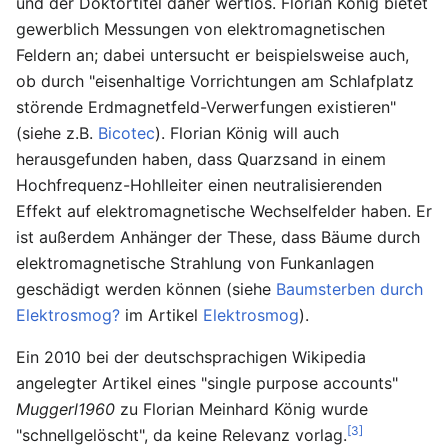
und der Doktortitel daher wertlos. Florian König bietet
gewerblich Messungen von elektromagnetischen
Feldern an; dabei untersucht er beispielsweise auch,
ob durch "eisenhaltige Vorrichtungen am Schlafplatz
störende Erdmagnetfeld-Verwerfungen existieren"
(siehe z.B.
Bicotec
). Florian König will auch
herausgefunden haben, dass Quarzsand in einem
Hochfrequenz-Hohlleiter einen neutralisierenden
Effekt auf elektromagnetische Wechselfelder haben. Er
ist außerdem Anhänger der These, dass Bäume durch
elektromagnetische Strahlung von Funkanlagen
geschädigt werden können (siehe
Baumsterben durch
Elektrosmog?
im Artikel
Elektrosmog
).
Ein 2010 bei der deutschsprachigen Wikipedia
angelegter Artikel eines "single purpose accounts"
Muggerl1960
zu Florian Meinhard König wurde
[3]
"schnellgelöscht", da keine Relevanz vorlag.