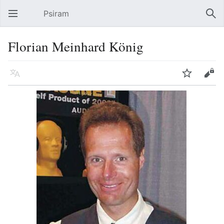
Psiram
Hauptmenü öffnen
Suc
Florian Meinhard König
Sprache
Beobachten
Bearbeiten