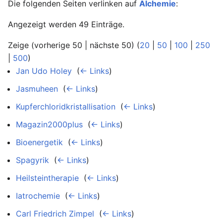
Die folgenden Seiten verlinken auf
Alchemie
:
Angezeigt werden 49 Einträge.
Zeige (vorherige 50 | nächste 50) (
20
|
50
|
100
|
250
|
500
)
Jan Udo Holey
‎
(
← Links
)
Jasmuheen
‎
(
← Links
)
Kupferchloridkristallisation
‎
(
← Links
)
Magazin2000plus
‎
(
← Links
)
Bioenergetik
‎
(
← Links
)
Spagyrik
‎
(
← Links
)
Heilsteintherapie
‎
(
← Links
)
Iatrochemie
‎
(
← Links
)
Carl Friedrich Zimpel
‎
(
← Links
)