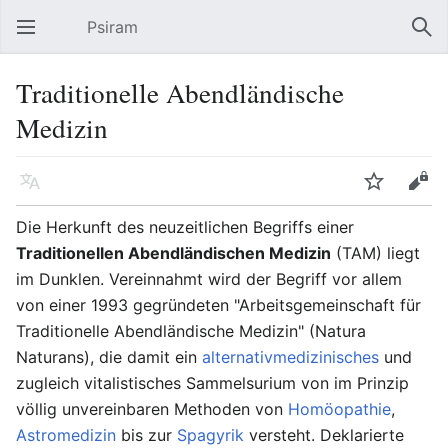
Psiram
Hauptmenü öffnen
Suc
Traditionelle Abendländische
Medizin
Sprache
Beobachten
Bearbeiten
Die Herkunft des neuzeitlichen Begriffs einer
Traditionellen Abendländischen Medizin
(TAM) liegt
im Dunklen. Vereinnahmt wird der Begriff vor allem
von einer 1993 gegründeten "Arbeitsgemeinschaft für
Traditionelle Abendländische Medizin" (Natura
Naturans), die damit ein
alternativmedizinisches
und
zugleich vitalistisches Sammelsurium von im Prinzip
völlig unvereinbaren Methoden von
Homöopathie
,
Astromedizin
bis zur
Spagyrik
versteht. Deklarierte