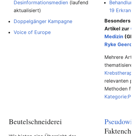
Desinformationsmedien
(laufend
Behandlung
aktualisiert)
19 Erkranku
Besonders au
Doppelgänger Kampagne
Artikel zur
G
Voice of Europe
Medizin
(GNM
Ryke Geerd 
Mehrere Artik
thematisiere
Krebstherapi
relevanten p
Methoden find
Kategorie:Ps
Beutelschneiderei
Pseudowis
Faktenche