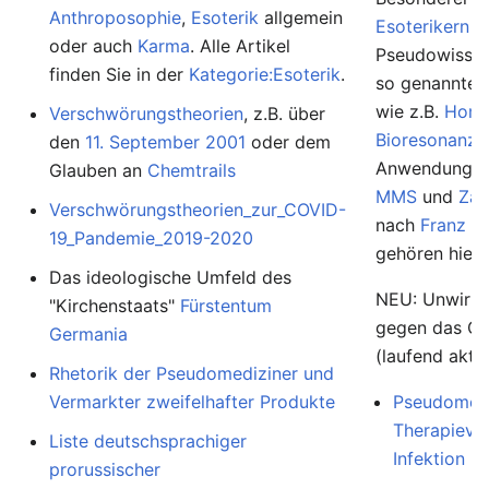
Anthroposophie
,
Esoterik
allgemein
Esoterikern
u
oder auch
Karma
. Alle Artikel
Pseudowissens
finden Sie in der
Kategorie:Esoterik
.
so genannte
wie z.B.
Homö
Verschwörungstheorien
, z.B. über
Bioresonanz
,
den
11. September 2001
oder dem
Anwendunge
Glauben an
Chemtrails
MMS
und
Zap
Verschwörungstheorien_zur_COVID-
nach
Franz K
19_Pandemie_2019-2020
gehören hierh
Das ideologische Umfeld des
NEU: Unwirk
"Kirchenstaats"
Fürstentum
gegen das Co
Germania
(laufend aktua
Rhetorik der Pseudomediziner und
Vermarkter zweifelhafter Produkte
Pseudomedi
Therapievo
Liste deutschsprachiger
Infektion
prorussischer