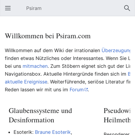
Psiram
Hauptmenü öffnen
Suc
Willkommen bei Psiram.com
Willkommen auf dem Wiki der irrationalen
Überzeugungs
finden etwas Nützliches oder Interessantes. Wenn Sie Lu
bei uns
mitmachen
. Zum Stöbern eignet sich gut der Lin
Navigationsbox. Aktuelle Hintergründe finden sich im
Bl
aktuelle Ereignisse
. Weiterführende, seriöse Literatur fin
Reden lassen wir mit uns im
Forum
.
Glaubenssysteme und
Pseudowis
Desinformation
Heilmetho
Esoterik:
Braune Esoterik
,
Besonderer Be