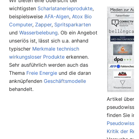
Wir bieten eine Übersicht der
wichtigsten
Scharlatanerieprodukte
,
beispielsweise
AFA-Algen
,
Atox Bio
Computer
,
Zapper
,
Spritsparkarten
und
Wasserbelebung
. Ob ein Angebot
unseriös ist, lässt sich u.a. anhand
typischer
Merkmale technisch
wirkungsloser Produkte
erkennen.
Sehr ausführlich werden auch das
Thema
Freie Energie
und die daran
anknüpfenden
Geschäftsmodelle
behandelt.
Artikel über 
pseudowissen
finden Sie in
Pseudowissen
Kritik der Rel