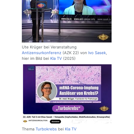
Ute Krüger bei Veranstaltung
Antizensurkonferenz
(AZK 22) von
Ivo Sasek
,
hier im Bild bei
Kla TV
(2025)
Thema
Turbokrebs
bei
Kla TV