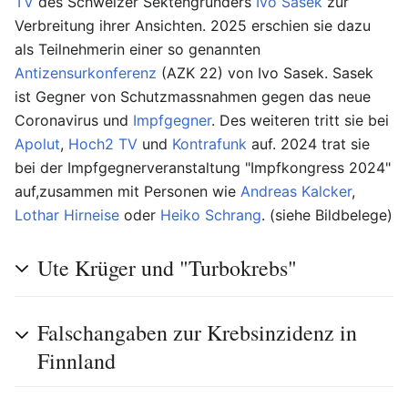
TV
des Schweizer Sektengründers
Ivo Sasek
zur
Verbreitung ihrer Ansichten. 2025 erschien sie dazu
als Teilnehmerin einer so genannten
Antizensurkonferenz
(AZK 22) von Ivo Sasek. Sasek
ist Gegner von Schutzmassnahmen gegen das neue
Coronavirus und
Impfgegner
. Des weiteren tritt sie bei
Apolut
,
Hoch2 TV
und
Kontrafunk
auf. 2024 trat sie
bei der Impfgegnerveranstaltung "Impfkongress 2024"
auf,zusammen mit Personen wie
Andreas Kalcker
,
Lothar Hirneise
oder
Heiko Schrang
. (siehe Bildbelege)
Ute Krüger und "Turbokrebs"
Falschangaben zur Krebsinzidenz in
Finnland