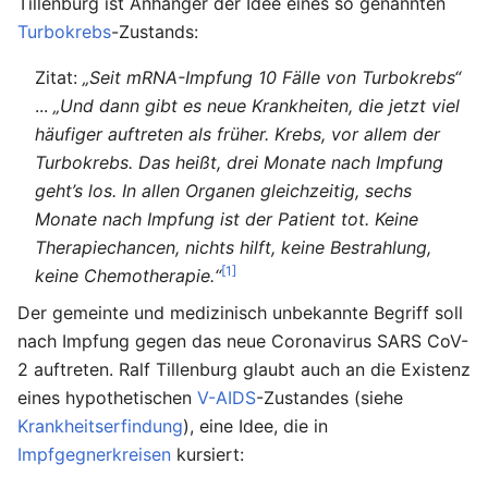
Tillenburg ist Anhänger der Idee eines so genannten
Turbokrebs
-Zustands:
Zitat:
„Seit mRNA-Impfung 10 Fälle von Turbokrebs“
...
„Und dann gibt es neue Krankheiten, die jetzt viel
häufiger auftreten als früher. Krebs, vor allem der
Turbokrebs. Das heißt, drei Monate nach Impfung
geht’s los. In allen Organen gleichzeitig, sechs
Monate nach Impfung ist der Patient tot. Keine
Therapiechancen, nichts hilft, keine Bestrahlung,
[1]
keine Chemotherapie.“
Der gemeinte und medizinisch unbekannte Begriff soll
nach Impfung gegen das neue Coronavirus SARS CoV-
2 auftreten. Ralf Tillenburg glaubt auch an die Existenz
eines hypothetischen
V-AIDS
-Zustandes (siehe
Krankheitserfindung
), eine Idee, die in
Impfgegnerkreisen
kursiert: