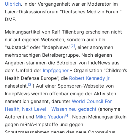
Ulbrich
. In der Vergangenheit war er Moderator im
Laien-Diskussionsforum "Deutsches Medizin Forum"
DMF.
Meinungsartikel von Ralf Tillenburg erscheinen nicht
nur auf eigenen Webseiten, sondern auch bei
[2]
"substack" oder "IndepNews"
, einer anonymen
mehrsprachigen Betreibergruppe. Nach eigenen
Angaben stammen die Betreiber von IndeNews aus
dem Umfeld der
Impfgegner
- Organisation "Children’s
Health Defense Europe", die
Robert Kennedy jr
[3]
nahesteht.
) Auf einer Sponsoren-Webseite von
IndepNews werden offenbar einige der Aktivisten
namentlich genannt, darunter
World Council For
Health
,
Next Level – Wissen neu gedacht
(anonyme
[4]
Autoren) und
Mike Yeadon
. Neben Meinungsartikeln
gegen mRNA-Impstoffe und gegen
Schutzmassnahmen gegen das neue Coronavirus