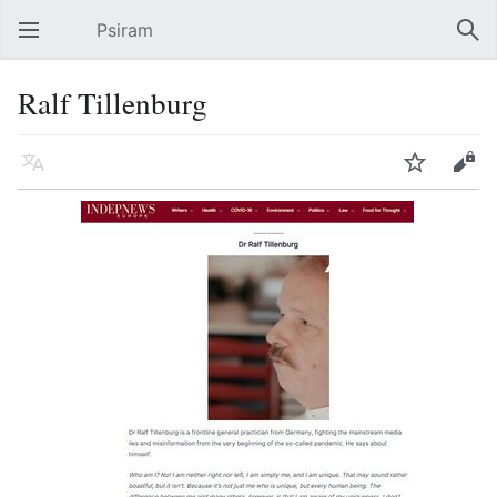
Psiram
Hauptmenü öffnen
Suc
Ralf Tillenburg
Sprache
Beobachten
Bearbeiten