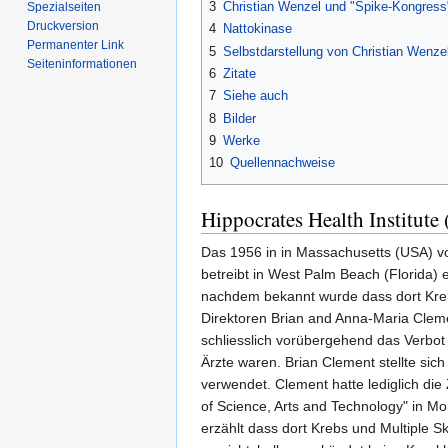
3
Christian Wenzel und "Spike-Kongress
Spezialseiten
Druckversion
4
Nattokinase
Permanenter Link
5
Selbstdarstellung von Christian Wenze
Seiten­informationen
6
Zitate
7
Siehe auch
8
Bilder
9
Werke
10
Quellennachweise
Hippocrates Health Institute 
Das 1956 in in Massachusetts (USA) v
betreibt in West Palm Beach (Florida)
nachdem bekannt wurde dass dort Kre
Direktoren Brian and Anna-Maria Clemen
schliesslich vorübergehend das Verbot
Ärzte waren. Brian Clement stellte sich
verwendet. Clement hatte lediglich die
of Science, Arts and Technology" in Mo
erzählt dass dort Krebs und Multiple 