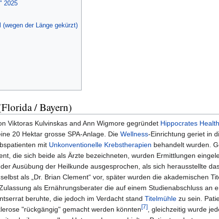
" 2025
l (wegen der Länge gekürzt)
(Florida / Bayern)
on Viktoras Kulvinskas and Ann Wigmore gegründet
Hippocrates Health 
 eine 20 Hektar grosse SPA-Anlage. Die
Wellness
-Einrichtung geriet in di
bspatienten mit
Unkonventionelle Krebstherapien
behandelt wurden. G
t, die sich beide als Ärzte bezeichneten, wurden Ermittlungen eingele
 der Ausübung der Heilkunde ausgesprochen, als sich herausstellte da
 selbst als „Dr. Brian Clement“ vor, später wurden die akademischen Tit
 Zulassung als Ernährungsberater die auf einem Studienabschluss an ei
ntserrat beruhte, die jedoch im Verdacht stand
Titelmühle
zu sein. Pati
[7]
Sklerose "rückgängig" gemacht werden könnten
, gleichzeitig wurde je