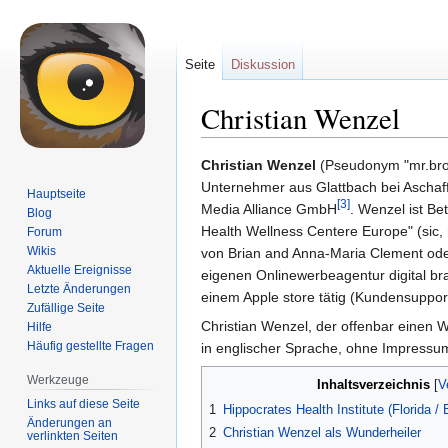
Seite
Diskussion
Christian Wenzel
Zur
Zur
Christian Wenzel
(Pseudonym "mr.brocc
Navigation
Suche
Unternehmer aus Glattbach bei Aschaf
Hauptseite
[3]
springen
springen
Media Alliance GmbH
. Wenzel ist Be
Blog
Health Wellness Centere Europe" (sic,
Forum
Wikis
von Brian and Anna-Maria Clement oder
Aktuelle Ereignisse
eigenen Onlinewerbeagentur digital br
Letzte Änderungen
einem Apple store tätig (Kundensupport
Zufällige Seite
Christian Wenzel, der offenbar einen
Hilfe
Häufig gestellte Fragen
in englischer Sprache, ohne Impressu
Werkzeuge
Inhaltsverzeichnis
Links auf diese Seite
1
Hippocrates Health Institute (Florida /
Änderungen an
2
Christian Wenzel als Wunderheiler
verlinkten Seiten