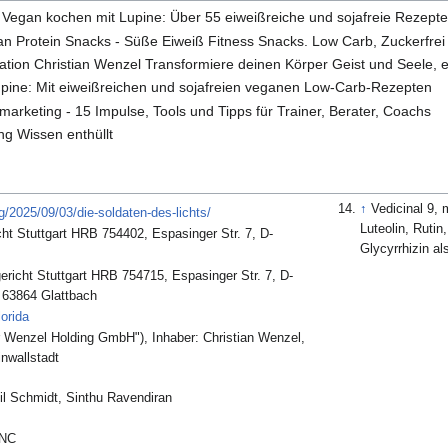
 Vegan kochen mit Lupine: Über 55 eiweißreiche und sojafreie Rezept
an Protein Snacks - Süße Eiweiß Fitness Snacks. Low Carb, Zuckerfr
tion Christian Wenzel Transformiere deinen Körper Geist und Seele, 
pine: Mit eiweißreichen und sojafreien veganen Low-Carb-Rezepten
marketing - 15 Impulse, Tools und Tipps für Trainer, Berater, Coachs
ng Wissen enthüllt
↑
Vedicinal 9, 
g/2025/09/03/die-soldaten-des-lichts/
Luteolin, Ruti
t Stuttgart HRB 754402, Espasinger Str. 7, D-
Glycyrrhizin al
icht Stuttgart HRB 754715, Espasinger Str. 7, D-
 63864 Glattbach
orida
er Wenzel Holding GmbH"), Inhaber: Christian Wenzel,
nwallstadt
il Schmidt, Sinthu Ravendiran
INC