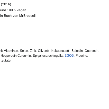
e (2016)
ei und 100% vegan
ein Buch von MrBroccoli
mit Vitaminen, Selen, Zink, Olivenöl, Kokusnussöl, Baicalin, Quercetin,
n, Hesperedin Curcumin, Epigallocatechingallat
EGCG
, Piperine,
s Zutaten