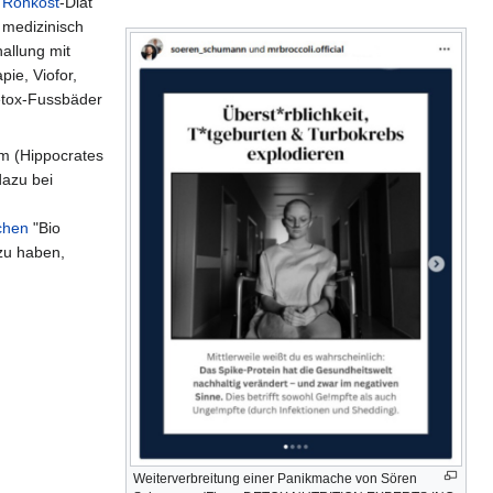
e
Rohkost
-Diät
 medizinisch
allung mit
ie, Viofor,
etox-Fussbäder
im (Hippocrates
dazu bei
chen
"Bio
zu haben,
Weiterverbreitung einer Panikmache von Sören