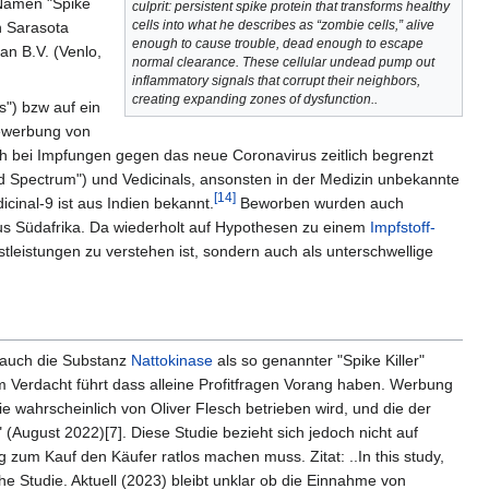
 Namen "Spike
culprit: persistent spike protein that transforms healthy
cells into what he describes as “zombie cells,” alive
n Sarasota
enough to cause trouble, dead enough to escape
an B.V. (Venlo,
normal clearance. These cellular undead pump out
inflammatory signals that corrupt their neighbors,
creating expanding zones of dysfunction..
") bzw auf ein
Bewerbung von
uch bei Impfungen gegen das neue Coronavirus zeitlich begrenzt
 Spectrum") und Vedicinals, ansonsten in der Medizin unbekannte
[14]
cinal-9 ist aus Indien bekannt.
Beworben wurden auch
s Südafrika. Da wiederholt auf Hypothesen zu einem
Impfstoff-
tleistungen zu verstehen ist, sondern auch als unterschwellige
auch die Substanz
Nattokinase
als so genannter "Spike Killer"
 Verdacht führt dass alleine Profitfragen Vorang haben. Werbung
e wahrscheinlich von Oliver Flesch betrieben wird, und die der
 (August 2022)[7]. Diese Studie bezieht sich jedoch nicht auf
zum Kauf den Käufer ratlos machen muss. Zitat: ..In this study,
he Studie. Aktuell (2023) bleibt unklar ob die Einnahme von