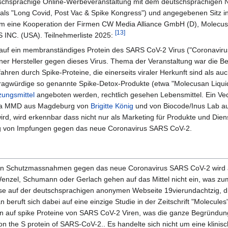
utschsprachige Online-Werbeveranstaltung mit dem deutschsprachigen
t als "Long Covid, Post Vac & Spike Kongress") und angegebenen Sitz i
 um eine Kooperation der Firmen CW Media Alliance GmbH (D), Molecus
[13]
NC. (USA). Teilnehmerliste 2025:
 auf ein membranständiges Protein des SARS CoV-2 Virus ("Coronavirus
ener Hersteller gegen dieses Virus. Thema der Veranstaltung war die 
hren durch Spike-Proteine, die einerseits viraler Herkunft sind als a
fragwürdige so genannte Spike-Detox-Produkte (etwa "Molecusan Liquid
ungsmittel
angeboten werden, rechtlich gesehen Lebensmittel. Ein Vedi
irma MMD aus Magdeburg von
Brigitte König
und von Biocode/Inus Lab au
rd, wird erkennbar dass nicht nur als Marketing für Produkte und Diens
g von Impfungen gegen das neue Coronavirus SARS CoV-2.
von Schutzmassnahmen gegen das neue Coronavirus SARS CoV-2 wird 
nzel, Schumann oder Gerlach gehen auf das Mittel nicht ein, was zum
eise auf der deutschsprachigen anonymen Webseite 19vierundachtzig, di
eruft sich dabei auf eine einzige Studie in der Zeitschrift "Molecules"
rn auf spike Proteine von SARS CoV-2 Viren, was die ganze Begründung 
on the S protein of SARS-CoV-2.. Es handelte sich nicht um eine klinisc