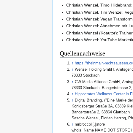
Christian Wenzel, Timo Hildebrand:
Christian Wenzel, Tim Wenzel: Veg
Christian Wenzel: Vegan Transforma
Christian Wenzel: Abnehmen mit Lu
Christian Wenzel (Koautor): Trainer
Christian Wenzel: YouTube Marketi
Quellennachweise
↑
https://rheinmain-rechtsaussen.or
↑
Wenzel Holding GmbH, Amtsgerich
78333 Stockach
↑
CW Media Alliance GmbH, Amtsger
78333 Stockach, Bangertstrasse 2,
↑
Hippocrates Wellness Center in Fl
↑
Digital Branding, ("Eine Marke d
Königsberger Straße 3A, 63839 Klei
Bangertstraße 2, 63864 Glattbach
Sascha Wenzel, Florian Herzog, Ph
↑
mrbroccoli[.]store
whois: Name NAME DOT STORE 