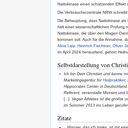
Nattokinase einen schützenden Effekt v
Die Verbraucherzentrale NRW schreibt 
Die Behauptung, dass Nattokinase als
hält einer wissenschaftlichen Prüfung n
Nattokinase, die über den Magen-Darm
kommen soll. Auch für die Annahme, das
Alina Lipp
,
Heinrich Fiechtner
,
Oliver J
im April 2024 herausfand, gehört Heil
Selbstdarstellung von Christ
Ich bin Dein Christian und kenne 
Marketingagentur für
Heilpraktiker
,
Hippocrates Center in Deutschland.
Referent, veranstalte Messen und 
[...]
..Vegan Athletes ist die größte
im Sommer 2013 ins Leben gerufe
Zitate
...Wasser, das ich trinke, ist mit e