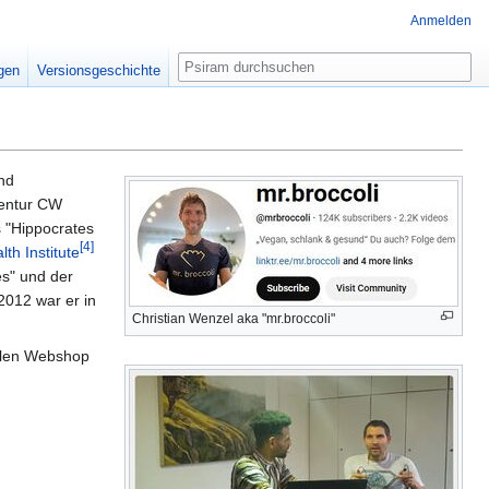
Anmelden
Suche
igen
Versionsgeschichte
nd
entur CW
s "Hippocrates
[4]
th Institute
es" und der
2012 war er in
Christian Wenzel aka "mr.broccoli"
ellen Webshop