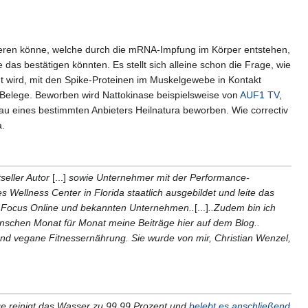
ieren könne, welche durch die mRNA-Impfung im Körper entstehen,
 das bestätigen könnten. Es stellt sich alleine schon die Frage, wie
 wird, mit den Spike-Proteinen im Muskelgewebe in Kontakt
e Belege. Beworben wird Nattokinase beispielsweise von
AUF1 TV
,
au eines bestimmten Anbieters Heilnatura beworben. Wie correctiv
a.
seller Autor
[...]
sowie Unternehmer mit der Performance-
Wellness Center in Florida staatlich ausgebildet und leite das
er, Focus Online und bekannten Unternehmen..
[...]
..Zudem bin ich
enschen Monat für Monat meine Beiträge hier auf dem Blog..
und vegane Fitnessernährung. Sie wurde von mir, Christian Wenzel,
nlage reinigt das Wasser zu 99,99 Prozent und
belebt es anschließend