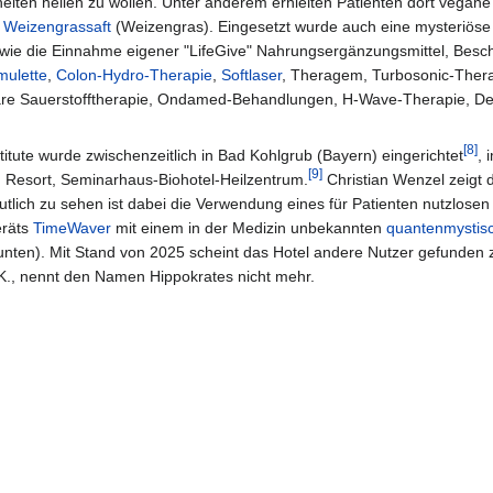
heiten heilen zu wollen. Unter anderem erhielten Patienten dort vegan
f
Weizengrassaft
(Weizengras). Eingesetzt wurde auch eine mysteriöse
wie die Einnahme eigener "LifeGive" Nahrungsergänzungsmittel, Besch
mulette
,
Colon-Hydro-Therapie
,
Softlaser
, Theragem, Turbosonic-Therap
are Sauerstofftherapie, Ondamed-Behandlungen, H-Wave-Therapie, D
[8]
titute wurde zwischenzeitlich in Bad Kohlgrub (Bayern) eingerichtet
, 
[9]
 Resort, Seminarhaus-Biohotel-Heilzentrum.
Christian Wenzel zeigt 
tlich zu sehen ist dabei die Verwendung eines für Patienten nutzlosen
eräts
TimeWaver
mit einem in der Medizin unbekannten
quantenmystis
unten). Mit Stand von 2025 scheint das Hotel andere Nutzer gefunden 
.K., nennt den Namen Hippokrates nicht mehr.