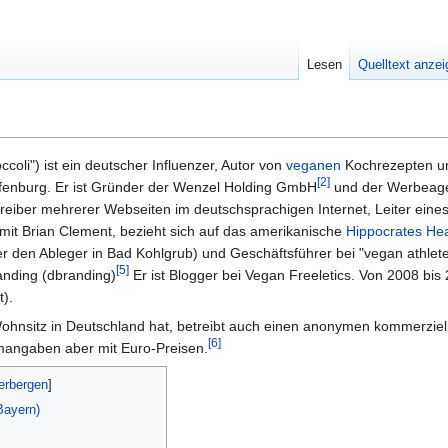
Lesen
Quelltext anze
oli") ist ein deutscher Influenzer, Autor von
veganen
Kochrezepten u
[2]
fenburg. Er ist Gründer der Wenzel Holding GmbH
und der Werbeag
treiber mehrerer Webseiten im deutschsprachigen Internet, Leiter eine
 mit Brian Clement, bezieht sich auf das amerikanische
Hippocrates Heal
 den Ableger in Bad Kohlgrub) und Geschäftsführer bei "vegan athlet
[5]
anding (dbranding)
Er ist Blogger bei Vegan Freeletics. Von 2008 bis 
).
 Wohnsitz in Deutschland hat, betreibt auch einen anonymen kommerzi
[6]
mangaben aber mit Euro-Preisen.
 Bayern)