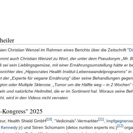
heiler
aien Christian Wenzel im Rahmen eines Berichts über die Zeitschrift "
Di
ommt auch Christian Wenzel zu Wort, der unter dem Pseudonym „Mr. Br
i sei sein Lieblingsgemüse, mit einer Ernährungsumstellung hätte er be
Ausrichter des „Hippocrates Health Institut-Lebenswandelprogramms“ in
t der „Experte für vegane Ernährung“ über seine Behandlungen gege
on oder Multiple Sklerose. „Tumor um die Hälfte weg – in 2 Wochen“ v
eln und natürliche Heilmittel, die er im Sortiment hat. Woraus seine B
t, wird in den Videos nicht verraten.
e-Kongress" 2025
[10]
[11]
ieur, Health Shield GmbH
, “Vedicinals”-Vermarkter
,
Impfgegnerve
[12]
 Kennedy jr
) und Sören Schumann (detox nurition experts inc.)
organ