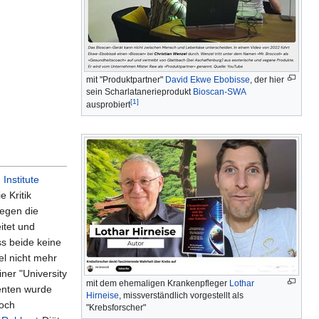
mit "Produktpartner"
David Ekwe Ebobisse
, der hier
sein Scharlatanerieprodukt
Bioscan-SWA
[1]
ausprobiert
Institute
e Kritik
egen die
itet und
ss beide keine
el nicht mehr
ner "University
mit dem ehemaligen Krankenpfleger
Lothar
enten wurde
Hirneise
, missverständlich vorgestellt als
doch
"Krebsforscher"