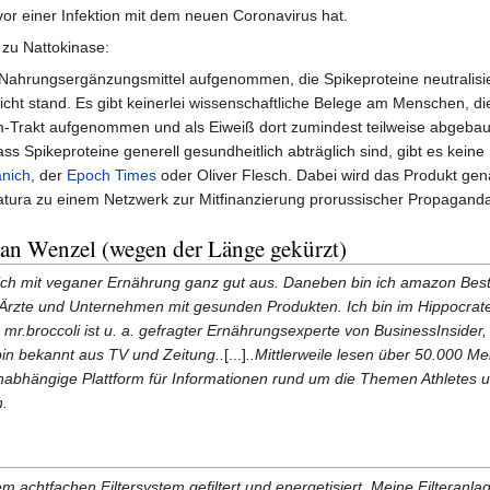
or einer Infektion mit dem neuen Coronavirus hat.
zu Nattokinase:
 Nahrungsergänzungsmittel aufgenommen, die Spikeproteine neutralis
icht stand. Es gibt keinerlei wissenschaftliche Belege am Menschen, die
-Trakt aufgenommen und als Eiweiß dort zumindest teilweise abgebaut
s Spikeproteine generell gesundheitlich abträglich sind, gibt es kein
anich
, der
Epoch Times
oder Oliver Flesch. Dabei wird das Produkt gen
natura zu einem Netzwerk zur Mitfinanzierung prorussischer Propagand
ian Wenzel (wegen der Länge gekürzt)
mich mit veganer Ernährung ganz gut aus. Daneben bin ich amazon Best
 Ärzte und Unternehmen mit gesunden Produkten. Ich bin im Hippocrates 
 mr.broccoli ist u. a. gefragter Ernährungsexperte von BusinessInsid
bin bekannt aus TV und Zeitung..
[...]
..Mittlerweile lesen über 50.000 M
 unabhängige Plattform für Informationen rund um die Themen Athletes 
n.
inem achtfachen Filtersystem gefiltert und energetisiert. Meine Filtera