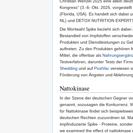
Christian Wenzel 2025 eine allein de
Kongress" (3.-6- Okt. 2025, vorgestell
(Florida, USA). Es handelt sich dabei
NL) und DETOX NUTRITION EXPERTS I
Die Wortwahl Spike bezieht sich dabei
Bestandteil von Impfstoffen verschied
Produkten und Dienstleistungen zu Gefa
auftreten. Zu den Produkten gehören 
Mittel, die offenbar als
Nahrungsergänz
Testverfahren, darunter Tests der F
Shedding
und auf
PostVac
verwiesen wi
Förderung von Ängsten und Ablehnun
Nattokinase
In der Szene der deutschen Gegner 
genannt, sozusagen die Konkurrenz. We
für Nattokinase findet sich beispielsw
deutschen Rechten zuzuordnen ist. Man b
impfinduzierte Spike - Proteine, sonde
we examined the effect of nattokinase 