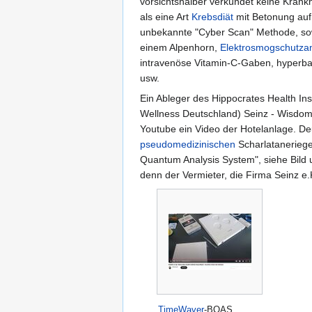
vorsichtshalber verkündet keine Krank
als eine Art
Krebsdiät
mit Betonung au
unbekannte "Cyber ​​Scan" Methode, so
einem Alpenhorn,
Elektrosmogschutza
intravenöse Vitamin-C-Gaben, hyperb
usw.
Ein Ableger des Hippocrates Health Ins
Wellness Deutschland) Seinz - Wisdom
Youtube ein Video der Hotelanlage. Deu
pseudomedizinischen
Scharlatanerieg
Quantum Analysis System", siehe Bild 
denn der Vermieter, die Firma Seinz e
TimeWaver
-BQAS