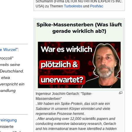
Schumann (Firma DETOX NUTRITION EXPERTS INC.
USA) zu Themen
Turbokrebs
und
PostVac
e Wurzel
":
occoli“
reits seine
 Deutschland.
n etwa
erspricht ein
ehandlung
Ingenieur Joachim Gerlach: "Spike-
Massensterben"
..Wir haben ein Spike-Protein, das sich wie ein
Saboteur in unseren Körper einnistet und viele
regenerative Prozesse hemmt..
..After analyzing over 12,000 scientific papers and
reinigung
conducting extensive laboratory research, Gerlach
isierte
and his international team have identified a hidden