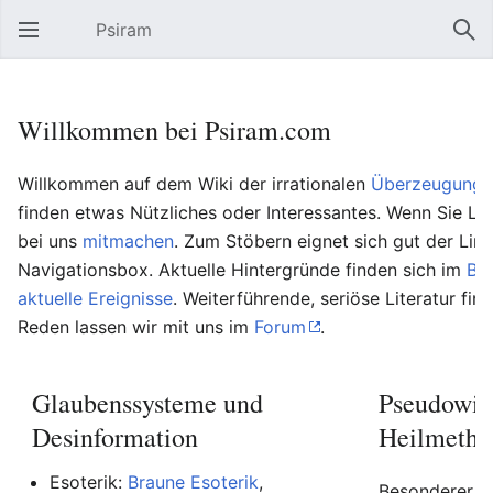
Psiram
Hauptmenü öffnen
Suc
Willkommen bei Psiram.com
Willkommen auf dem Wiki der irrationalen
Überzeugungs
finden etwas Nützliches oder Interessantes. Wenn Sie Lu
bei uns
mitmachen
. Zum Stöbern eignet sich gut der Lin
Navigationsbox. Aktuelle Hintergründe finden sich im
Bl
aktuelle Ereignisse
. Weiterführende, seriöse Literatur fin
Reden lassen wir mit uns im
Forum
.
Glaubenssysteme und
Pseudowis
Desinformation
Heilmetho
Esoterik:
Braune Esoterik
,
Besonderer Be