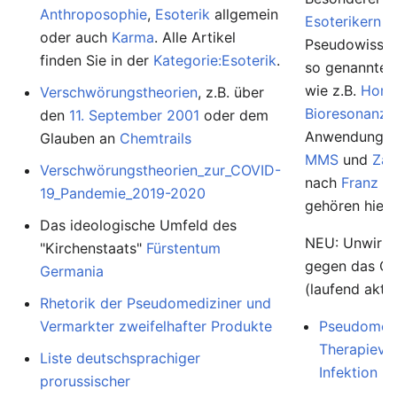
Anthroposophie
,
Esoterik
allgemein
Esoterikern
u
oder auch
Karma
. Alle Artikel
Pseudowissens
finden Sie in der
Kategorie:Esoterik
.
so genannte
wie z.B.
Homö
Verschwörungstheorien
, z.B. über
Bioresonanz
,
den
11. September 2001
oder dem
Anwendunge
Glauben an
Chemtrails
MMS
und
Zap
Verschwörungstheorien_zur_COVID-
nach
Franz K
19_Pandemie_2019-2020
gehören hierh
Das ideologische Umfeld des
NEU: Unwirk
"Kirchenstaats"
Fürstentum
gegen das Co
Germania
(laufend aktua
Rhetorik der Pseudomediziner und
Vermarkter zweifelhafter Produkte
Pseudomedi
Therapievo
Liste deutschsprachiger
Infektion
prorussischer