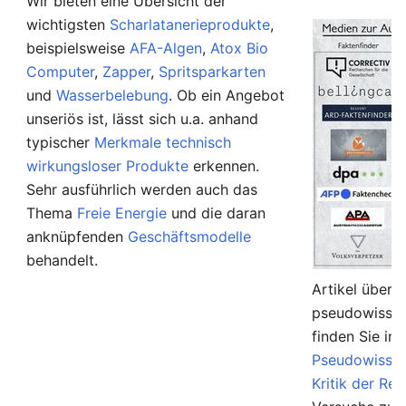
Wir bieten eine Übersicht der
wichtigsten
Scharlatanerieprodukte
,
beispielsweise
AFA-Algen
,
Atox Bio
Computer
,
Zapper
,
Spritsparkarten
und
Wasserbelebung
. Ob ein Angebot
unseriös ist, lässt sich u.a. anhand
typischer
Merkmale technisch
wirkungsloser Produkte
erkennen.
Sehr ausführlich werden auch das
Thema
Freie Energie
und die daran
anknüpfenden
Geschäftsmodelle
behandelt.
Artikel über 
pseudowissen
finden Sie in
Pseudowissen
Kritik der Rel