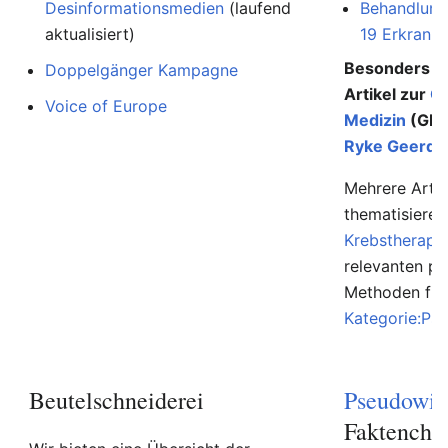
Desinformationsmedien
(laufend
Behandlung
aktualisiert)
19 Erkranku
Besonders au
Doppelgänger Kampagne
Artikel zur
G
Voice of Europe
Medizin
(GNM
Ryke Geerd 
Mehrere Artik
thematisiere
Krebstherapi
relevanten p
Methoden find
Kategorie:Ps
Beutelschneiderei
Pseudowis
Faktenche