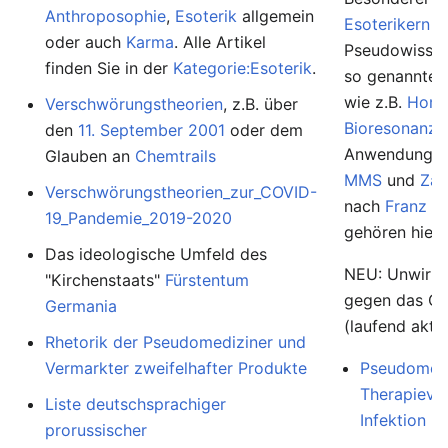
Anthroposophie
,
Esoterik
allgemein
Esoterikern
u
oder auch
Karma
. Alle Artikel
Pseudowissens
finden Sie in der
Kategorie:Esoterik
.
so genannte
wie z.B.
Homö
Verschwörungstheorien
, z.B. über
Bioresonanz
,
den
11. September 2001
oder dem
Anwendunge
Glauben an
Chemtrails
MMS
und
Zap
Verschwörungstheorien_zur_COVID-
nach
Franz K
19_Pandemie_2019-2020
gehören hierh
Das ideologische Umfeld des
NEU: Unwirk
"Kirchenstaats"
Fürstentum
gegen das Co
Germania
(laufend aktua
Rhetorik der Pseudomediziner und
Vermarkter zweifelhafter Produkte
Pseudomedi
Therapievo
Liste deutschsprachiger
Infektion
prorussischer