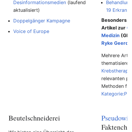
Desinformationsmedien
(laufend
Behandlung
aktualisiert)
19 Erkranku
Besonders au
Doppelgänger Kampagne
Artikel zur
G
Voice of Europe
Medizin
(GNM
Ryke Geerd 
Mehrere Artik
thematisiere
Krebstherapi
relevanten p
Methoden find
Kategorie:Ps
Beutelschneiderei
Pseudowis
Faktenche