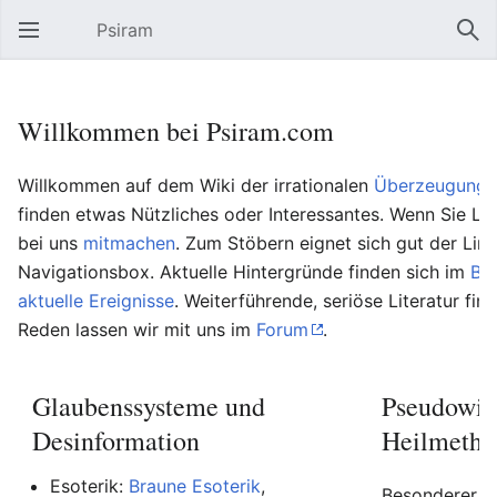
Psiram
Hauptmenü öffnen
Suc
Willkommen bei Psiram.com
Willkommen auf dem Wiki der irrationalen
Überzeugungs
finden etwas Nützliches oder Interessantes. Wenn Sie Lu
bei uns
mitmachen
. Zum Stöbern eignet sich gut der Lin
Navigationsbox. Aktuelle Hintergründe finden sich im
Bl
aktuelle Ereignisse
. Weiterführende, seriöse Literatur fin
Reden lassen wir mit uns im
Forum
.
Glaubenssysteme und
Pseudowis
Desinformation
Heilmetho
Esoterik:
Braune Esoterik
,
Besonderer Be