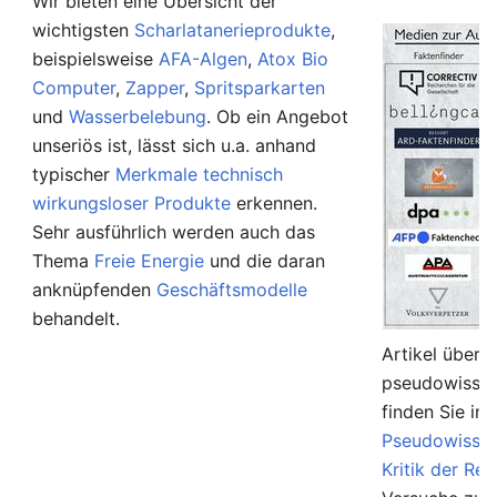
Wir bieten eine Übersicht der
wichtigsten
Scharlatanerieprodukte
,
beispielsweise
AFA-Algen
,
Atox Bio
Computer
,
Zapper
,
Spritsparkarten
und
Wasserbelebung
. Ob ein Angebot
unseriös ist, lässt sich u.a. anhand
typischer
Merkmale technisch
wirkungsloser Produkte
erkennen.
Sehr ausführlich werden auch das
Thema
Freie Energie
und die daran
anknüpfenden
Geschäftsmodelle
behandelt.
Artikel über 
pseudowissen
finden Sie in
Pseudowissen
Kritik der Rel