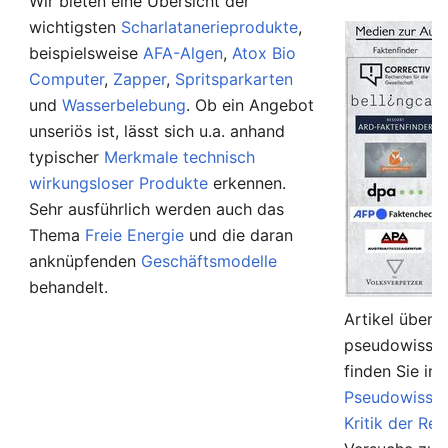
Wir bieten eine Übersicht der
wichtigsten
Scharlatanerieprodukte
,
beispielsweise
AFA-Algen
,
Atox Bio
Computer
,
Zapper
,
Spritsparkarten
und
Wasserbelebung
. Ob ein Angebot
unseriös ist, lässt sich u.a. anhand
typischer
Merkmale technisch
wirkungsloser Produkte
erkennen.
Sehr ausführlich werden auch das
Thema
Freie Energie
und die daran
anknüpfenden
Geschäftsmodelle
behandelt.
Artikel über 
pseudowissen
finden Sie in
Pseudowissen
Kritik der Rel