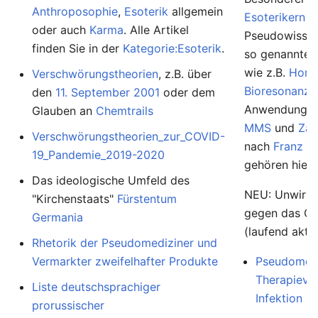
Anthroposophie
,
Esoterik
allgemein
Esoterikern
u
oder auch
Karma
. Alle Artikel
Pseudowissens
finden Sie in der
Kategorie:Esoterik
.
so genannte
wie z.B.
Homö
Verschwörungstheorien
, z.B. über
Bioresonanz
,
den
11. September 2001
oder dem
Anwendunge
Glauben an
Chemtrails
MMS
und
Zap
Verschwörungstheorien_zur_COVID-
nach
Franz K
19_Pandemie_2019-2020
gehören hierh
Das ideologische Umfeld des
NEU: Unwirk
"Kirchenstaats"
Fürstentum
gegen das Co
Germania
(laufend aktua
Rhetorik der Pseudomediziner und
Vermarkter zweifelhafter Produkte
Pseudomedi
Therapievo
Liste deutschsprachiger
Infektion
prorussischer