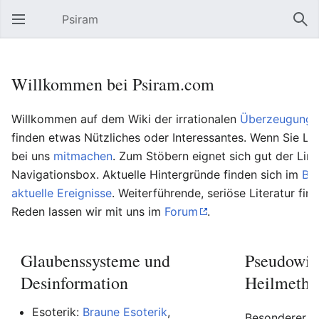
Psiram
Hauptmenü öffnen
Suc
Willkommen bei Psiram.com
Willkommen auf dem Wiki der irrationalen
Überzeugungs
finden etwas Nützliches oder Interessantes. Wenn Sie Lu
bei uns
mitmachen
. Zum Stöbern eignet sich gut der Lin
Navigationsbox. Aktuelle Hintergründe finden sich im
Bl
aktuelle Ereignisse
. Weiterführende, seriöse Literatur fin
Reden lassen wir mit uns im
Forum
.
Glaubenssysteme und
Pseudowis
Desinformation
Heilmetho
Esoterik:
Braune Esoterik
,
Besonderer Be