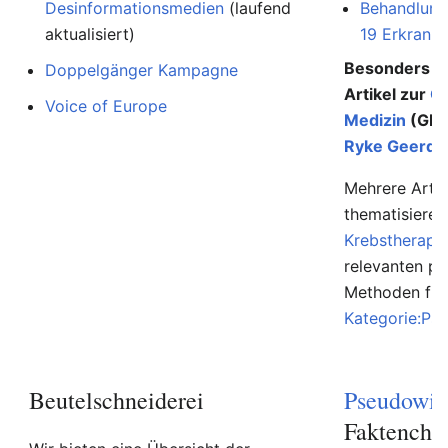
Desinformationsmedien
(laufend
Behandlung
aktualisiert)
19 Erkranku
Besonders au
Doppelgänger Kampagne
Artikel zur
G
Voice of Europe
Medizin
(GNM
Ryke Geerd 
Mehrere Artik
thematisiere
Krebstherapi
relevanten p
Methoden find
Kategorie:Ps
Beutelschneiderei
Pseudowis
Faktenche