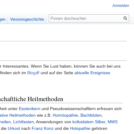
Anmelden
Suche
igen
Versionsgeschichte
der Interessantes. Wenn Sie Lust haben, können Sie auch bei uns
 finden sich im
Blog
und auf der Seite
aktuelle Ereignisse
.
chaftliche Heilmethoden
heit unter
Esoterikern
und Pseudowissenschaftlern erfreuen sich
native Heilmethoden
wie z.B.
Homöopathie
,
Bachblüten
,
heilen
,
Lichtfasten
, Anwendungen von
kolloidalem Silber
,
MMS
 die
Urkost
nach
Franz Konz
und die
Holopathie
gehören