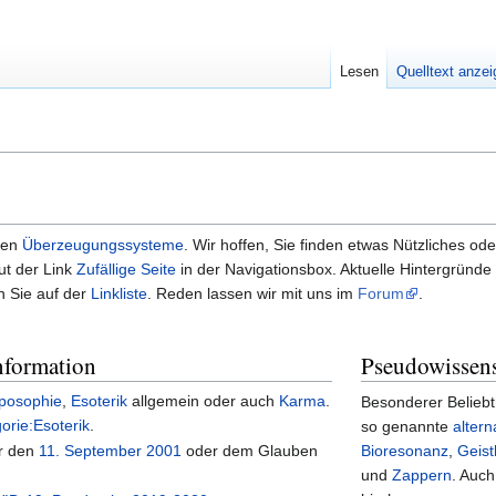
Lesen
Quelltext anze
len
Überzeugungssysteme
. Wir hoffen, Sie finden etwas Nützliches o
ut der Link
Zufällige Seite
in der Navigationsbox. Aktuelle Hintergründe
n Sie auf der
Linkliste
. Reden lassen wir mit uns im
Forum
.
nformation
Pseudowissens
posophie
,
Esoterik
allgemein oder auch
Karma
.
Besonderer Beliebt
orie:Esoterik
.
so genannte
alter
er den
11. September 2001
oder dem Glauben
Bioresonanz
,
Geist
und
Zappern
. Auch