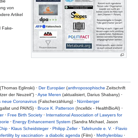
 die
ung von
ndere Artikel
d Fake-
(Thomas Eglinski) ⋅
Der Europäer
(
anthroposophische
Zeitschrift
tzer der Neuzeit") ⋅
Ayse Meren
(aktualisiert, Darius Shabany) ⋅
s neue Coronavirus
(Falscherzählung) ⋅
Nürnberger
ngallat und PAINS) ⋅
Bruce K. Patterson
(Incelldx - HealthBioAI) ⋅
er
⋅
Free Birth Society
⋅
International Association of Lawyers for
eorie
⋅
Energy Enhancement System
(Sandra Michael, Jason
Chip
⋅
Klaus Scheidsteger
⋅
Philipp Zeller
⋅
Tafelrunde e. V.
⋅
Flavio
nfertility by vaccination- a diabolic agenda
(Film) ⋅
Methylenblau
⋅