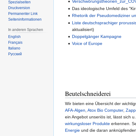
Verschwörungstheorien_zur_CO
Spezialseiten
Druckversion
Das ideologische Umfeld des "Ki
Permanenter Link
Rhetorik der Pseudomediziner un
Seiten­informationen
Liste deutschsprachiger proruss
aktualisiert)
In anderen Sprachen
Doppelgänger Kampagne
English
Français
Voice of Europe
Italiano
Русский
Beutelschneiderei
Wir bieten eine Übersicht der wichti
AFA-Algen
,
Atox Bio Computer
,
Zapp
ein Angebot unseriös ist, lässt sich 
wirkungsloser Produkte
erkennen. Se
Energie
und die daran anknüpfende