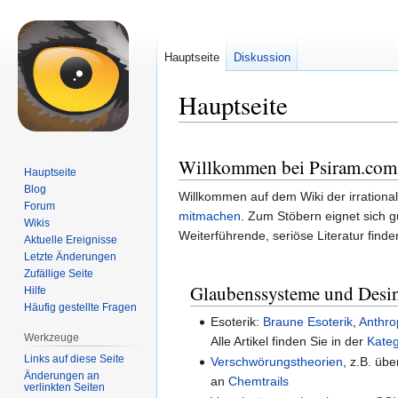
Hauptseite
Diskussion
Hauptseite
Zur
Zur
Willkommen bei Psiram.com
Navigation
Suche
Hauptseite
springen
springen
Blog
Willkommen auf dem Wiki der irrationa
Forum
mitmachen
. Zum Stöbern eignet sich g
Wikis
Weiterführende, seriöse Literatur finde
Aktuelle Ereignisse
Letzte Änderungen
Zufällige Seite
Glaubenssysteme und Desi
Hilfe
Häufig gestellte Fragen
Esoterik:
Braune Esoterik
,
Anthro
Werkzeuge
Alle Artikel finden Sie in der
Kateg
Links auf diese Seite
Verschwörungstheorien
, z.B. üb
Änderungen an
an
Chemtrails
verlinkten Seiten