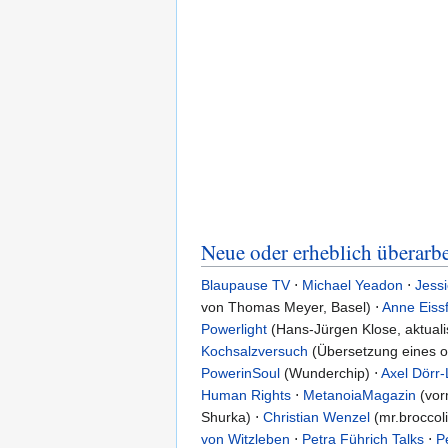
Neue oder erheblich überarbe
Blaupause TV
⋅
Michael Yeadon
⋅
Jess
von Thomas Meyer, Basel) ⋅
Anne Eissf
Powerlight
(Hans-Jürgen Klose, aktualis
Kochsalzversuch
(Übersetzung eines on
PowerinSoul
(Wunderchip) ⋅
Axel Dörr-L
Human Rights
⋅
MetanoiaMagazin
(vor
Shurka) ⋅
Christian Wenzel
(mr.broccoli
von Witzleben
⋅
Petra Führich Talks
⋅
P