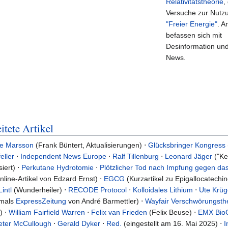
Relativitätstheorie
,
Versuche zur Nutz
"Freier Energie"
. A
befassen sich mit
Desinformation un
News.
itete Artikel
ie Marsson
(Frank Büntert, Aktualisierungen) ⋅
Glücksbringer Kongress
eller
⋅
Independent News Europe
⋅
Ralf Tillenburg
⋅
Leonard Jäger
("Ke
iert) ⋅
Perkutane Hydrotomie
⋅
Plötzlicher Tod nach Impfung gegen da
line-Artikel von Edzard Ernst) ⋅
EGCG
(Kurzartikel zu Epigallocatechi
intl
(Wunderheiler) ⋅
RECODE Protocol
⋅
Kolloidales Lithium
⋅
Ute Krüg
mals
ExpressZeitung
von André Barmettler) ⋅
Wayfair Verschwörungsth
) ⋅
William Fairfield Warren
⋅
Felix van Frieden
(Felix Beuse) ⋅
EMX Bio
eter McCullough
⋅
Gerald Dyker
⋅
Red.
(eingestellt am 16. Mai 2025) ⋅
I