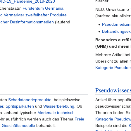
hierher.
VID-19_Pandemie_2019-2020
rchenstaats"
Fürstentum Germania
NEU: Unwirksame 
d Vermarkter zweifelhafter Produkte
(laufend aktualisiert
ischer Desinformationsmedien
(laufend
Pseudomedizini
Behandlungsexp
Besonders ausführ
(GNM) und ihrem 
Mehrere Artikel be
Übersicht zu allen
Kategorie:Pseudom
Pseudowissen
gsten
Scharlatanerieprodukte
, beispielsweise
Artikel über populä
er
,
Spritsparkarten
und
Wasserbelebung
. Ob
pseudowissenschaf
u.a. anhand typischer
Merkmale technisch
Theorien finden Sie
hr ausführlich werden auch das Thema
Freie
Kategorie Pseudow
n
Geschäftsmodelle
behandelt.
Beispiele sind die
K