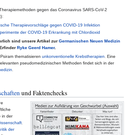
Therapiemethoden gegen das Coronavirus SARS-CoV-2
):
sche Therapievorschläge gegen COVID-19 Infektion
erimente der COVID-19 Erkrankung mit Chlordioxid
lich sind unsere Artikel zur
Germanischen Neuen Medizin
Erfinder
Ryke Geerd Hamer
.
i Psiram thematisieren
unkonventionelle Krebstherapien
. Eine
 relevanten pseudomedizinischen Methoden findet sich in der
edizin
.
schaften
und Faktenchecks
re
tliche
 in der
issenschaft
.
ritik der