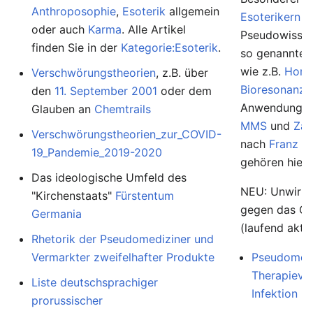
Anthroposophie
,
Esoterik
allgemein
Esoterikern
u
oder auch
Karma
. Alle Artikel
Pseudowissens
finden Sie in der
Kategorie:Esoterik
.
so genannte
wie z.B.
Homö
Verschwörungstheorien
, z.B. über
Bioresonanz
,
den
11. September 2001
oder dem
Anwendunge
Glauben an
Chemtrails
MMS
und
Zap
Verschwörungstheorien_zur_COVID-
nach
Franz K
19_Pandemie_2019-2020
gehören hierh
Das ideologische Umfeld des
NEU: Unwirk
"Kirchenstaats"
Fürstentum
gegen das Co
Germania
(laufend aktua
Rhetorik der Pseudomediziner und
Vermarkter zweifelhafter Produkte
Pseudomedi
Therapievo
Liste deutschsprachiger
Infektion
prorussischer