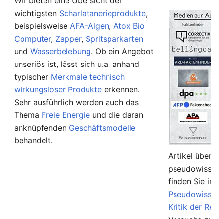
Wir bieten eine Übersicht der
wichtigsten
Scharlatanerieprodukte
,
beispielsweise
AFA-Algen
,
Atox Bio
Computer
,
Zapper
,
Spritsparkarten
und
Wasserbelebung
. Ob ein Angebot
unseriös ist, lässt sich u.a. anhand
typischer
Merkmale technisch
wirkungsloser Produkte
erkennen.
Sehr ausführlich werden auch das
Thema
Freie Energie
und die daran
anknüpfenden
Geschäftsmodelle
behandelt.
Artikel über 
pseudowissen
finden Sie in
Pseudowissen
Kritik der Rel