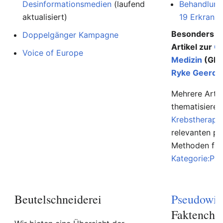
Desinformationsmedien
(laufend
Behandlung
aktualisiert)
19 Erkranku
Besonders au
Doppelgänger Kampagne
Artikel zur
G
Voice of Europe
Medizin
(GNM
Ryke Geerd 
Mehrere Artik
thematisiere
Krebstherapi
relevanten p
Methoden find
Kategorie:Ps
Beutelschneiderei
Pseudowis
Faktenche