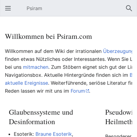
Psiram
Hauptmenü öffnen
Suc
Willkommen bei Psiram.com
Willkommen auf dem Wiki der irrationalen
Überzeugungs
finden etwas Nützliches oder Interessantes. Wenn Sie Lu
bei uns
mitmachen
. Zum Stöbern eignet sich gut der Lin
Navigationsbox. Aktuelle Hintergründe finden sich im
Bl
aktuelle Ereignisse
. Weiterführende, seriöse Literatur fin
Reden lassen wir mit uns im
Forum
.
Glaubenssysteme und
Pseudowis
Desinformation
Heilmetho
Esoterik:
Braune Esoterik
,
Besonderer Be