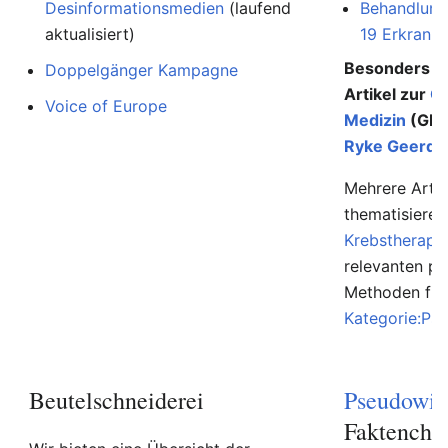
Desinformationsmedien
(laufend
Behandlung
aktualisiert)
19 Erkranku
Besonders au
Doppelgänger Kampagne
Artikel zur
G
Voice of Europe
Medizin
(GNM
Ryke Geerd 
Mehrere Artik
thematisiere
Krebstherapi
relevanten p
Methoden find
Kategorie:Ps
Beutelschneiderei
Pseudowis
Faktenche