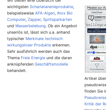
Wir bieten eine Übersicht der
wichtigsten
Scharlatanerieprodukte
,
beispielsweise
AFA-Algen
,
Atox Bio
Computer
,
Zapper
,
Spritsparkarten
und
Wasserbelebung
. Ob ein Angebot
unseriös ist, lässt sich u.a. anhand
typischer
Merkmale technisch
wirkungsloser Produkte
erkennen.
Sehr ausführlich werden auch das
Thema
Freie Energie
und die daran
anknüpfenden
Geschäftsmodelle
behandelt.
Artikel über 
pseudowissen
finden Sie in
Pseudowissen
Kritik der Rel