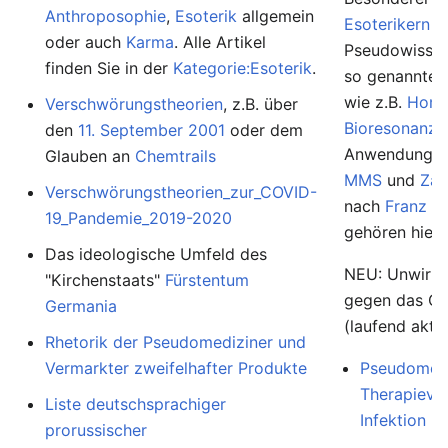
Anthroposophie
,
Esoterik
allgemein
Esoterikern
u
oder auch
Karma
. Alle Artikel
Pseudowissens
finden Sie in der
Kategorie:Esoterik
.
so genannte
wie z.B.
Homö
Verschwörungstheorien
, z.B. über
Bioresonanz
,
den
11. September 2001
oder dem
Anwendunge
Glauben an
Chemtrails
MMS
und
Zap
Verschwörungstheorien_zur_COVID-
nach
Franz K
19_Pandemie_2019-2020
gehören hierh
Das ideologische Umfeld des
NEU: Unwirk
"Kirchenstaats"
Fürstentum
gegen das Co
Germania
(laufend aktua
Rhetorik der Pseudomediziner und
Vermarkter zweifelhafter Produkte
Pseudomedi
Therapievo
Liste deutschsprachiger
Infektion
prorussischer