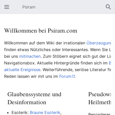
Psiram
Hauptmenü öffnen
Suc
Willkommen bei Psiram.com
Willkommen auf dem Wiki der irrationalen
Überzeugungs
finden etwas Nützliches oder Interessantes. Wenn Sie Lu
bei uns
mitmachen
. Zum Stöbern eignet sich gut der Lin
Navigationsbox. Aktuelle Hintergründe finden sich im
Bl
aktuelle Ereignisse
. Weiterführende, seriöse Literatur fin
Reden lassen wir mit uns im
Forum
.
Glaubenssysteme und
Pseudowis
Desinformation
Heilmetho
Esoterik:
Braune Esoterik
,
Besonderer Be