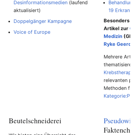
Desinformationsmedien
(laufend
Behandlung
aktualisiert)
19 Erkranku
Besonders au
Doppelgänger Kampagne
Artikel zur
G
Voice of Europe
Medizin
(GNM
Ryke Geerd 
Mehrere Artik
thematisiere
Krebstherapi
relevanten p
Methoden find
Kategorie:Ps
Beutelschneiderei
Pseudowis
Faktenche