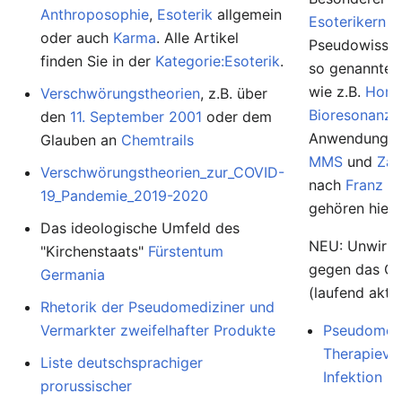
Anthroposophie
,
Esoterik
allgemein
Esoterikern
u
oder auch
Karma
. Alle Artikel
Pseudowissens
finden Sie in der
Kategorie:Esoterik
.
so genannte
wie z.B.
Homö
Verschwörungstheorien
, z.B. über
Bioresonanz
,
den
11. September 2001
oder dem
Anwendunge
Glauben an
Chemtrails
MMS
und
Zap
Verschwörungstheorien_zur_COVID-
nach
Franz K
19_Pandemie_2019-2020
gehören hierh
Das ideologische Umfeld des
NEU: Unwirk
"Kirchenstaats"
Fürstentum
gegen das Co
Germania
(laufend aktua
Rhetorik der Pseudomediziner und
Vermarkter zweifelhafter Produkte
Pseudomedi
Therapievo
Liste deutschsprachiger
Infektion
prorussischer