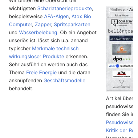
Wir bieten eine Übersicht der
wichtigsten
Scharlatanerieprodukte
,
beispielsweise
AFA-Algen
,
Atox Bio
Computer
,
Zapper
,
Spritsparkarten
und
Wasserbelebung
. Ob ein Angebot
unseriös ist, lässt sich u.a. anhand
typischer
Merkmale technisch
wirkungsloser Produkte
erkennen.
Sehr ausführlich werden auch das
Thema
Freie Energie
und die daran
anknüpfenden
Geschäftsmodelle
behandelt.
Artikel über 
pseudowissen
finden Sie in
Pseudowissen
Kritik der Rel