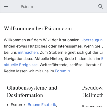
Psiram
Hauptmenü öffnen
Suc
Willkommen bei Psiram.com
Willkommen auf dem Wiki der irrationalen
Überzeugungs
finden etwas Nützliches oder Interessantes. Wenn Sie Lu
bei uns
mitmachen
. Zum Stöbern eignet sich gut der Lin
Navigationsbox. Aktuelle Hintergründe finden sich im
Bl
aktuelle Ereignisse
. Weiterführende, seriöse Literatur fin
Reden lassen wir mit uns im
Forum
.
Glaubenssysteme und
Pseudowis
Desinformation
Heilmetho
Esoterik:
Braune Esoterik
,
Besonderer Be