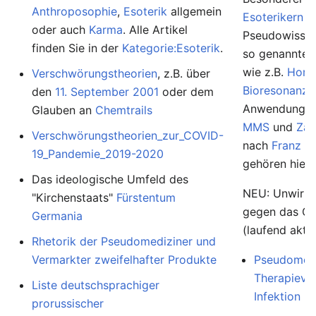
Anthroposophie
,
Esoterik
allgemein
Esoterikern
u
oder auch
Karma
. Alle Artikel
Pseudowissens
finden Sie in der
Kategorie:Esoterik
.
so genannte
wie z.B.
Homö
Verschwörungstheorien
, z.B. über
Bioresonanz
,
den
11. September 2001
oder dem
Anwendunge
Glauben an
Chemtrails
MMS
und
Zap
Verschwörungstheorien_zur_COVID-
nach
Franz K
19_Pandemie_2019-2020
gehören hierh
Das ideologische Umfeld des
NEU: Unwirk
"Kirchenstaats"
Fürstentum
gegen das Co
Germania
(laufend aktua
Rhetorik der Pseudomediziner und
Vermarkter zweifelhafter Produkte
Pseudomedi
Therapievo
Liste deutschsprachiger
Infektion
prorussischer