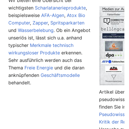
Wir bieten eine Übersicht der
wichtigsten
Scharlatanerieprodukte
,
beispielsweise
AFA-Algen
,
Atox Bio
Computer
,
Zapper
,
Spritsparkarten
und
Wasserbelebung
. Ob ein Angebot
unseriös ist, lässt sich u.a. anhand
typischer
Merkmale technisch
wirkungsloser Produkte
erkennen.
Sehr ausführlich werden auch das
Thema
Freie Energie
und die daran
anknüpfenden
Geschäftsmodelle
behandelt.
Artikel über 
pseudowissen
finden Sie in
Pseudowissen
Kritik der Rel