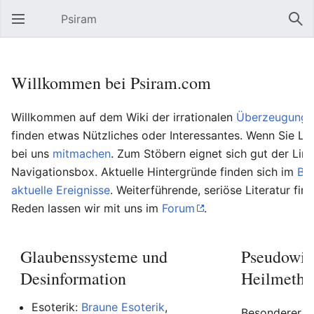
Psiram
Hauptmenü öffnen
Suc
Willkommen bei Psiram.com
Willkommen auf dem Wiki der irrationalen
Überzeugungs
finden etwas Nützliches oder Interessantes. Wenn Sie Lu
bei uns
mitmachen
. Zum Stöbern eignet sich gut der Lin
Navigationsbox. Aktuelle Hintergründe finden sich im
Bl
aktuelle Ereignisse
. Weiterführende, seriöse Literatur fin
Reden lassen wir mit uns im
Forum
.
Glaubenssysteme und
Pseudowis
Desinformation
Heilmetho
Esoterik:
Braune Esoterik
,
Besonderer Be