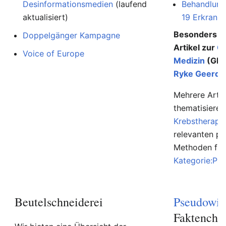
Desinformationsmedien
(laufend
Behandlung
aktualisiert)
19 Erkranku
Besonders au
Doppelgänger Kampagne
Artikel zur
G
Voice of Europe
Medizin
(GNM
Ryke Geerd 
Mehrere Artik
thematisiere
Krebstherapi
relevanten p
Methoden find
Kategorie:Ps
Beutelschneiderei
Pseudowis
Faktenche