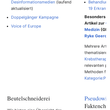
Desinformationsmedien
(laufend
Behandlung
aktualisiert)
19 Erkranku
Besonders au
Doppelgänger Kampagne
Artikel zur
G
Voice of Europe
Medizin
(GNM
Ryke Geerd 
Mehrere Artik
thematisiere
Krebstherapi
relevanten p
Methoden find
Kategorie:Ps
Beutelschneiderei
Pseudowis
Faktenche