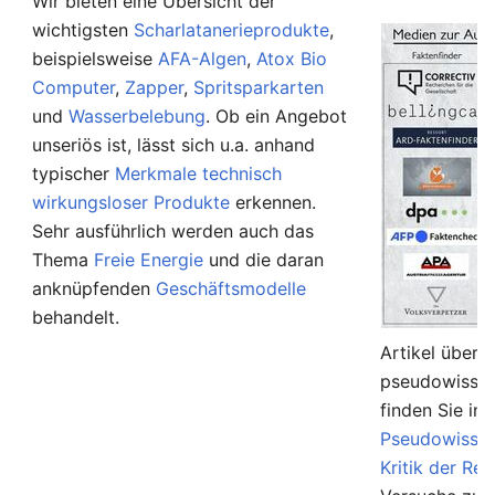
Wir bieten eine Übersicht der
wichtigsten
Scharlatanerieprodukte
,
beispielsweise
AFA-Algen
,
Atox Bio
Computer
,
Zapper
,
Spritsparkarten
und
Wasserbelebung
. Ob ein Angebot
unseriös ist, lässt sich u.a. anhand
typischer
Merkmale technisch
wirkungsloser Produkte
erkennen.
Sehr ausführlich werden auch das
Thema
Freie Energie
und die daran
anknüpfenden
Geschäftsmodelle
behandelt.
Artikel über 
pseudowissen
finden Sie in
Pseudowissen
Kritik der Rel