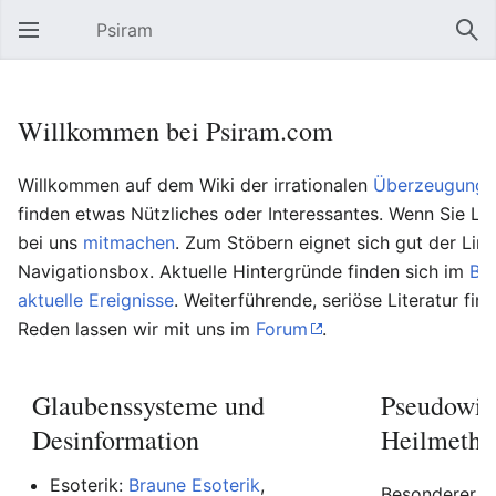
Psiram
Hauptmenü öffnen
Suc
Willkommen bei Psiram.com
Willkommen auf dem Wiki der irrationalen
Überzeugungs
finden etwas Nützliches oder Interessantes. Wenn Sie Lu
bei uns
mitmachen
. Zum Stöbern eignet sich gut der Lin
Navigationsbox. Aktuelle Hintergründe finden sich im
Bl
aktuelle Ereignisse
. Weiterführende, seriöse Literatur fin
Reden lassen wir mit uns im
Forum
.
Glaubenssysteme und
Pseudowis
Desinformation
Heilmetho
Esoterik:
Braune Esoterik
,
Besonderer Be