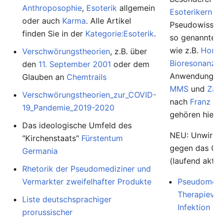
Anthroposophie
,
Esoterik
allgemein
Esoterikern
u
oder auch
Karma
. Alle Artikel
Pseudowissens
finden Sie in der
Kategorie:Esoterik
.
so genannte
wie z.B.
Homö
Verschwörungstheorien
, z.B. über
Bioresonanz
,
den
11. September 2001
oder dem
Anwendunge
Glauben an
Chemtrails
MMS
und
Zap
Verschwörungstheorien_zur_COVID-
nach
Franz K
19_Pandemie_2019-2020
gehören hierh
Das ideologische Umfeld des
NEU: Unwirk
"Kirchenstaats"
Fürstentum
gegen das Co
Germania
(laufend aktua
Rhetorik der Pseudomediziner und
Vermarkter zweifelhafter Produkte
Pseudomedi
Therapievo
Liste deutschsprachiger
Infektion
prorussischer