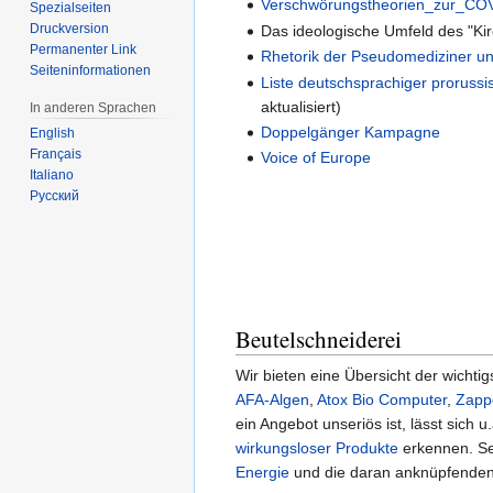
Verschwörungstheorien_zur_CO
Spezialseiten
Druckversion
Das ideologische Umfeld des "Ki
Permanenter Link
Rhetorik der Pseudomediziner un
Seiten­informationen
Liste deutschsprachiger proruss
aktualisiert)
In anderen Sprachen
Doppelgänger Kampagne
English
Français
Voice of Europe
Italiano
Русский
Beutelschneiderei
Wir bieten eine Übersicht der wichti
AFA-Algen
,
Atox Bio Computer
,
Zapp
ein Angebot unseriös ist, lässt sich 
wirkungsloser Produkte
erkennen. Se
Energie
und die daran anknüpfende