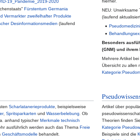
hierher.
VID-19_Pandemie_2019-2020
rchenstaats"
Fürstentum Germania
NEU: Unwirksame 
d Vermarkter zweifelhafter Produkte
(laufend aktualisiert
ischer Desinformationsmedien
(laufend
Pseudomedizini
Behandlungsexp
Besonders ausführ
(GNM) und ihrem 
Mehrere Artikel be
Übersicht zu allen
Kategorie:Pseudom
Pseudowissen
gsten
Scharlatanerieprodukte
, beispielsweise
Artikel über populä
er
,
Spritsparkarten
und
Wasserbelebung
. Ob
pseudowissenschaf
u.a. anhand typischer
Merkmale technisch
Theorien finden Sie
hr ausführlich werden auch das Thema
Freie
Kategorie Pseudow
n
Geschäftsmodelle
behandelt.
Beispiele sind die
K