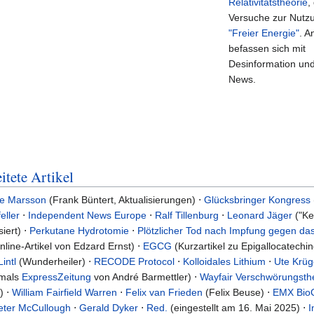
Relativitätstheorie
,
Versuche zur Nutz
"Freier Energie"
. A
befassen sich mit
Desinformation un
News.
itete Artikel
ie Marsson
(Frank Büntert, Aktualisierungen) ⋅
Glücksbringer Kongress
eller
⋅
Independent News Europe
⋅
Ralf Tillenburg
⋅
Leonard Jäger
("Ke
iert) ⋅
Perkutane Hydrotomie
⋅
Plötzlicher Tod nach Impfung gegen da
line-Artikel von Edzard Ernst) ⋅
EGCG
(Kurzartikel zu Epigallocatechi
intl
(Wunderheiler) ⋅
RECODE Protocol
⋅
Kolloidales Lithium
⋅
Ute Krüg
mals
ExpressZeitung
von André Barmettler) ⋅
Wayfair Verschwörungsth
) ⋅
William Fairfield Warren
⋅
Felix van Frieden
(Felix Beuse) ⋅
EMX Bio
eter McCullough
⋅
Gerald Dyker
⋅
Red.
(eingestellt am 16. Mai 2025) ⋅
I