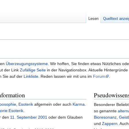
Lesen
Quelltext anze
len
Überzeugungssysteme
. Wir hoffen, Sie finden etwas Nützliches o
ut der Link
Zufällige Seite
in der Navigationsbox. Aktuelle Hintergründe
n Sie auf der
Linkliste
. Reden lassen wir mit uns im
Forum
.
nformation
Pseudowissens
posophie
,
Esoterik
allgemein oder auch
Karma
.
Besonderer Beliebt
orie:Esoterik
.
so genannte
alter
er den
11. September 2001
oder dem Glauben
Bioresonanz
,
Geist
und
Zappern
. Auch