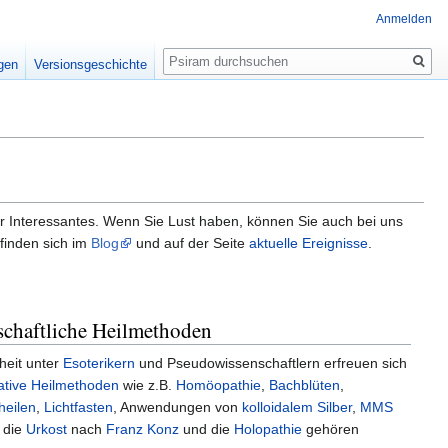
Anmelden
Suche
igen
Versionsgeschichte
der Interessantes. Wenn Sie Lust haben, können Sie auch bei uns
 finden sich im
Blog
und auf der Seite
aktuelle Ereignisse
.
chaftliche Heilmethoden
heit unter
Esoterikern
und Pseudowissenschaftlern erfreuen sich
native Heilmethoden
wie z.B.
Homöopathie
,
Bachblüten
,
heilen
,
Lichtfasten
, Anwendungen von
kolloidalem Silber
,
MMS
 die
Urkost
nach
Franz Konz
und die
Holopathie
gehören