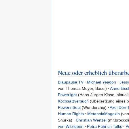
Neue oder erheblich überarbe
Blaupause TV
⋅
Michael Yeadon
⋅
Jess
von Thomas Meyer, Basel) ⋅
Anne Eissf
Powerlight
(Hans-Jürgen Klose, aktualis
Kochsalzversuch
(Übersetzung eines on
PowerinSoul
(Wunderchip) ⋅
Axel Dörr-L
Human Rights
⋅
MetanoiaMagazin
(vor
Shurka) ⋅
Christian Wenzel
(mr.broccoli
von Witzleben
⋅
Petra Führich Talks
⋅
P