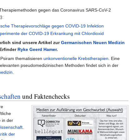
Therapiemethoden gegen das Coronavirus SARS-CoV-2
):
sche Therapievorschläge gegen COVID-19 Infektion
erimente der COVID-19 Erkrankung mit Chlordioxid
lich sind unsere Artikel zur
Germanischen Neuen Medizin
Erfinder
Ryke Geerd Hamer
.
i Psiram thematisieren
unkonventionelle Krebstherapien
. Eine
 relevanten pseudomedizinischen Methoden findet sich in der
edizin
.
schaften
und Faktenchecks
re
tliche
 in der
issenschaft
.
ritik der