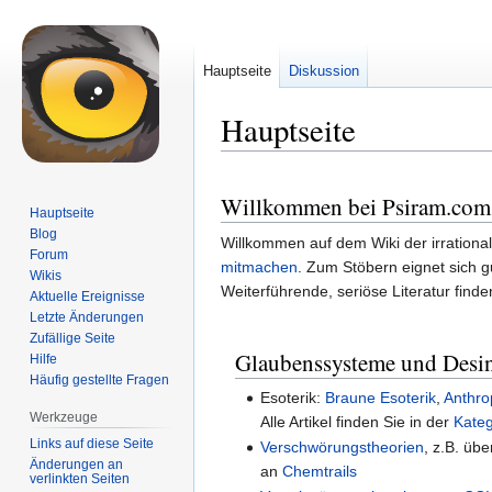
Hauptseite
Diskussion
Hauptseite
Zur
Zur
Willkommen bei Psiram.com
Navigation
Suche
Hauptseite
springen
springen
Blog
Willkommen auf dem Wiki der irrationa
Forum
mitmachen
. Zum Stöbern eignet sich g
Wikis
Weiterführende, seriöse Literatur finde
Aktuelle Ereignisse
Letzte Änderungen
Zufällige Seite
Glaubenssysteme und Desi
Hilfe
Häufig gestellte Fragen
Esoterik:
Braune Esoterik
,
Anthro
Werkzeuge
Alle Artikel finden Sie in der
Kateg
Links auf diese Seite
Verschwörungstheorien
, z.B. üb
Änderungen an
an
Chemtrails
verlinkten Seiten