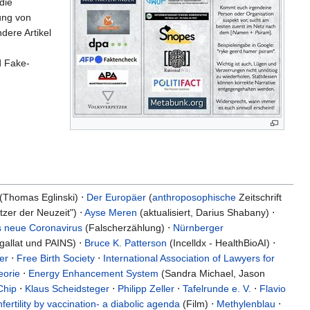
 die
ung von
ndere Artikel
d Fake-
(Thomas Eglinski) ⋅
Der Europäer
(
anthroposophische
Zeitschrift
tzer der Neuzeit") ⋅
Ayse Meren
(aktualisiert, Darius Shabany) ⋅
s neue Coronavirus
(Falscherzählung) ⋅
Nürnberger
ngallat und PAINS) ⋅
Bruce K. Patterson
(Incelldx - HealthBioAI) ⋅
er
⋅
Free Birth Society
⋅
International Association of Lawyers for
eorie
⋅
Energy Enhancement System
(Sandra Michael, Jason
Chip
⋅
Klaus Scheidsteger
⋅
Philipp Zeller
⋅
Tafelrunde e. V.
⋅
Flavio
nfertility by vaccination- a diabolic agenda
(Film) ⋅
Methylenblau
⋅