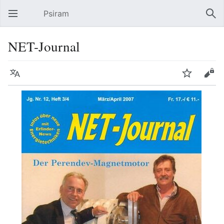
Psiram
Hauptmenü öffnen
Suc
NET-Journal
Sprache
Beobachten
Bearbeiten