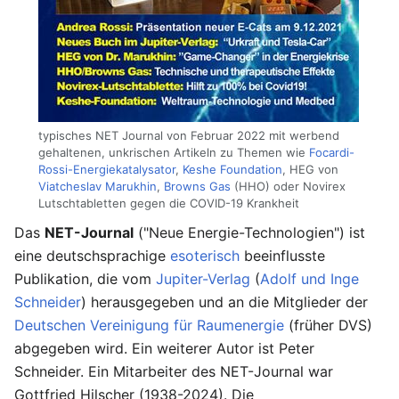
typisches NET Journal von Februar 2022 mit werbend
gehaltenen, unkrischen Artikeln zu Themen wie
Focardi-
Rossi-Energiekatalysator
,
Keshe Foundation
, HEG von
Viatcheslav Marukhin
,
Browns Gas
(HHO) oder Novirex
Lutschtabletten gegen die COVID-19 Krankheit
Das
NET-Journal
("Neue Energie-Technologien") ist
eine deutschsprachige
esoterisch
beeinflusste
Publikation, die vom
Jupiter-Verlag
(
Adolf und Inge
Schneider
) herausgegeben und an die Mitglieder der
Deutschen Vereinigung für Raumenergie
(früher DVS)
abgegeben wird. Ein weiterer Autor ist Peter
Schneider. Ein Mitarbeiter des NET-Journal war
Gottfried Hilscher (1938-2024). Die