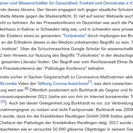
ziner und Wissenschaftler für Gesundheit, Freiheit und Demokratie e.V
ands dieses Vereins. Der Verein engagiert sich gegen staatliche Sch
elte Atteste gegen die Maskenpflicht. Er rief auf seiner Webseite auc
icht zu befreien. An der Pressekonferenz im Dezember war auch die Pa
nkenhaus in Kalmar in Schweden tätig war, und in schweden eine private
 der Existenz eines so genannten "
Turbokrebs
" durch Impfungen bei Br
 die Erfinderin dieses in der Medizin unbekannten Begriffs zu sein. S
h Institute". Über die Schuchmaschine Google Scholar für wissenschaftl
22 kein Hinweis zur Nutzung des Begriffs "Turbokrebs" in der deutschs
er gesamten Literatur finden. Der Begriff war vom Rechtsanwalt Elmar B
n Pressekonferenz der "Pathologie Konferenz" teilnahm.
ereits vorher in Sachen Gegnerschaft zu Coronavirus-Maßnahmen aktiv
[7]
ALmedia
Video der
Stiftung Corona Ausschuss
, was dem russischen
[8]
ung wert war.
Öffentlich positioniert sich Burkhardt als Gegner und Kr
aviruspandemie 2021 (siehe ein von ihm im Internet kursierender T
[10]
). Auch bei dieser Gelegenheit zog Burkhardt es vor, zur Verbreitun
aßnahmengegner zu nutzen und nicht Fachjournale. Burkhardt war 20
wurde, dass ihn die Kreiskliniken Reutlingen GmbH 2008 fristlos gekü
 Chefarzt der Pathologie der Kreiskliniken Reutlingen tätig. 2017 wurde
eobachteten wie er versuchte 50.000 gläserne Objetträger in seinem Ga