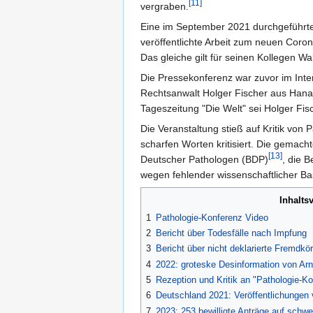
[11]
vergraben.
Eine im September 2021 durchgeführte
veröffentlichte Arbeit zum neuen Coro
Das gleiche gilt für seinen Kollegen W
Die Pressekonferenz war zuvor im In
Rechtsanwalt Holger Fischer aus Hana
Tageszeitung "Die Welt" sei Holger Fis
Die Veranstaltung stieß auf Kritik von
scharfen Worten kritisiert. Die gemacht
[13]
Deutscher Pathologen (BDP)
, die B
wegen fehlender wissenschaftlicher Ba
Inhalts
1
Pathologie-Konferenz Video
2
Bericht über Todesfälle nach Impfung
3
Bericht über nicht deklarierte Fremdkör
4
2022: groteske Desinformation von Ar
5
Rezeption und Kritik an "Pathologie-K
6
Deutschland 2021: Veröffentlichungen
7
2023: 253 bewilligte Anträge auf sch