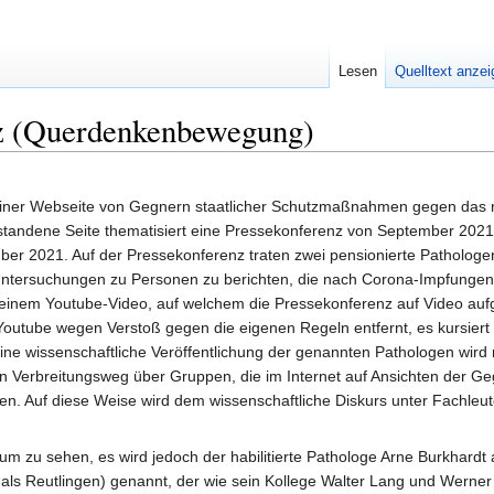
Lesen
Quelltext anze
z (Querdenkenbewegung)
einer Webseite von Gegnern staatlicher Schutzmaßnahmen gegen das
standene Seite thematisiert eine Pressekonferenz von September 2021
er 2021. Auf der Pressekonferenz traten zwei pensionierte Pathologe
 Untersuchungen zu Personen zu berichten, die nach Corona-Impfungen
zu einem Youtube-Video, auf welchem die Pressekonferenz auf Video 
outube wegen Verstoß gegen die eigenen Regeln entfernt, es kursiert
ine wissenschaftliche Veröffentlichung der genannten Pathologen wird 
n Verbreitungsweg über Gruppen, die im Internet auf Ansichten der G
Auf diese Weise wird dem wissenschaftliche Diskurs unter Fachleu
um zu sehen, es wird jedoch der habilitierte Pathologe Arne Burkhardt
als Reutlingen) genannt, der wie sein Kollege Walter Lang und Werner