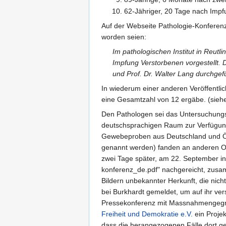
62-Jähriger, 20 Tage nach Impf
Auf der Webseite Pathologie-Konferenz
worden seien:
Im pathologischen Institut in Reu
Impfung Verstorbenen vorgestellt. 
und Prof. Dr. Walter Lang durchgefü
In wiederum einer anderen Veröffentli
eine Gesamtzahl von 12 ergäbe. (siehe
Den Pathologen sei das Untersuchung
deutschsprachigen Raum zur Verfügung
Gewebeproben aus Deutschland und Öste
genannt werden) fanden an anderen Or
zwei Tage später, am 22. September
konferenz_de.pdf" nachgereicht, zusa
Bildern unbekannter Herkunft, die nicht
bei Burkhardt gemeldet, um auf ihr ver
Pressekonferenz mit Massnahmengeg
Freiheit und Demokratie e.V.
ein Proje
dass die herangezogenen Fälle dort g