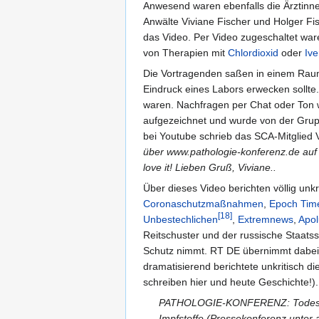
Anwesend waren ebenfalls die Ärztin
Anwälte Viviane Fischer und Holger Fi
das Video. Per Video zugeschaltet war
von Therapien mit
Chlordioxid
oder
Ive
Die Vortragenden saßen in einem Raum
Eindruck eines Labors erwecken sollte.
waren. Nachfragen per Chat oder Ton 
aufgezeichnet und wurde von der Gru
bei Youtube schrieb das SCA-Mitglied 
über www.pathologie-konferenz.de auf
love it! Lieben Gruß, Viviane..
Über dieses Video berichten völlig un
Coronaschutzmaßnahmen
,
Epoch Tim
[18]
Unbestechlichen
,
Extremnews
,
Apol
Reitschuster und der russische Staat
Schutz nimmt. RT DE übernimmt dabei 
dramatisierend berichtete unkritisch 
schreiben hier und heute Geschichte!)
PATHOLOGIE-KONFERENZ: Todesurs
Impfstoffe (Pressekonferenz unter 