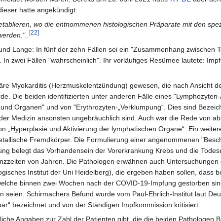
dieser hatte angekündigt:
u etablieren, wo die entnommenen histologischen Präparate mit den spez
[22]
werden."..
 und Lange: In fünf der zehn Fällen sei ein "Zusammenhang zwischen 
 In zwei Fällen "wahrscheinlich". Ihr vorläufiges Resümee lautete: Imp
täre Myokarditis (Herzmuskelentzündung) gewesen, die nach Ansicht d
rde. Die beiden identifizierten unter anderen Fälle eines "Lymphozyte
und Organen" und von "Erythrozyten-„Verklumpung“. Dies sind Bezei
n der Medizin ansonsten ungebräuchlich sind. Auch war die Rede von a
on „Hyperplasie und Aktivierung der lymphatischen Organe“. Ein weiter
etallische Fremdkörper. Die Formulierung einer angenommenen "Besc
ung belegt das Vorhandensein der Vorerkrankung Krebs und die Todes
nzzeiten von Jahren. Die Pathologen erwähnen auch Untersuchungen
isches Institut der Uni Heidelberg), die ergeben haben sollen, dass b
elche binnen zwei Wochen nach der COVID-19-Impfung gestorben sind,
en seien. Schirmachers Befund wurde vom Paul-Ehrlich-Institut laut De
bar“ bezeichnet und von der Ständigen Impfkommission kritisiert.
dliche Angaben zur Zahl der Patienten gibt, die die beiden Pathologen 