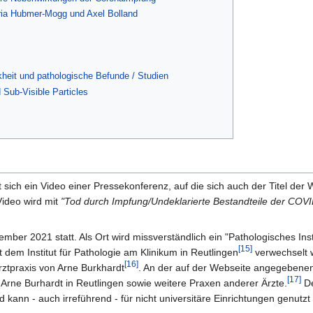
ria Hubmer-Mogg und Axel Bolland
eit und pathologische Befunde / Studien
Sub-Visible Particles
 sich ein Video einer Pressekonferenz, auf die sich auch der Titel der 
Video wird mit
"Tod durch Impfung/Undeklarierte Bestandteile der COV
ber 2021 statt. Als Ort wird missverständlich ein "Pathologisches Inst
[15]
 dem Institut für Pathologie am Klinikum in Reutlingen
verwechselt 
[16]
Arztpraxis von Arne Burkhardt
. An der auf der Webseite angegebene
[17]
n Arne Burhardt in Reutlingen sowie weitere Praxen anderer Ärzte.
De
 und kann - auch irreführend - für nicht universitäre Einrichtungen genutz