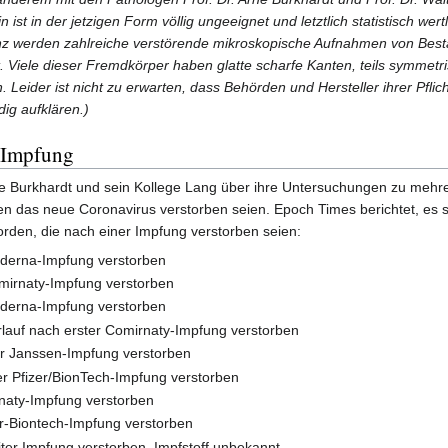
ist in der jetzigen Form völlig ungeeignet und letztlich statistisch wertl
nz werden zahlreiche verstörende mikroskopische Aufnahmen von Best
. Viele dieser Fremdkörper haben glatte scharfe Kanten, teils symmetr
 Leider ist nicht zu erwarten, dass Behörden und Hersteller ihrer Pflic
ig aufklären.)
h Impfung
ne Burkhardt und sein Kollege Lang über ihre Untersuchungen zu mehr
n das neue Coronavirus verstorben seien. Epoch Times berichtet, es s
rden, die nach einer Impfung verstorben seien:
oderna-Impfung verstorben
mirnaty-Impfung verstorben
oderna-Impfung verstorben
rlauf nach erster Comirnaty-Impfung verstorben
er Janssen-Impfung verstorben
er Pfizer/BionTech-Impfung verstorben
naty-Impfung verstorben
er-Biontech-Impfung verstorben
ter Impfung verstorben, Impfstoff unbekannt