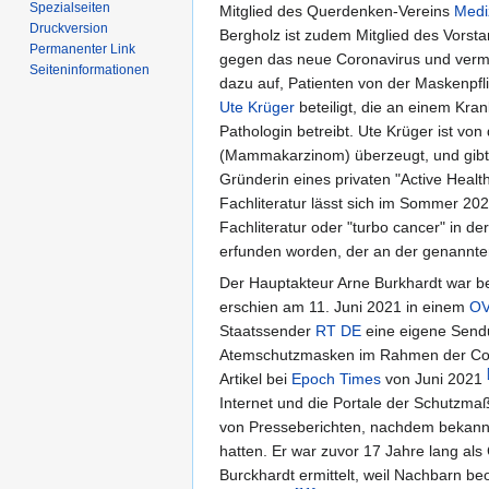
Spezialseiten
Mitglied des Querdenken-Vereins
Medi
Druckversion
Bergholz ist zudem Mitglied des Vorst
Permanenter Link
gegen das neue Coronavirus und vermitt
Seiten­informationen
dazu auf, Patienten von der Maskenpfl
Ute Krüger
beteiligt, die an einem Kra
Pathologin betreibt. Ute Krüger ist von
(Mammakarzinom) überzeugt, und gibt an
Gründerin eines privaten "Active Healt
Fachliteratur lässt sich im Sommer 20
Fachliteratur oder "turbo cancer" in d
erfunden worden, der an der genannte
Der Hauptakteur Arne Burkhardt war b
erschien am 11. Juni 2021 in einem
OV
Staatssender
RT DE
eine eigene Send
Atemschutzmasken im Rahmen der Coron
Artikel bei
Epoch Times
von Juni 2021
Internet und die Portale der Schutzm
von Presseberichten, nachdem bekannt 
hatten. Er war zuvor 17 Jahre lang als
Burckhardt ermittelt, weil Nachbarn b