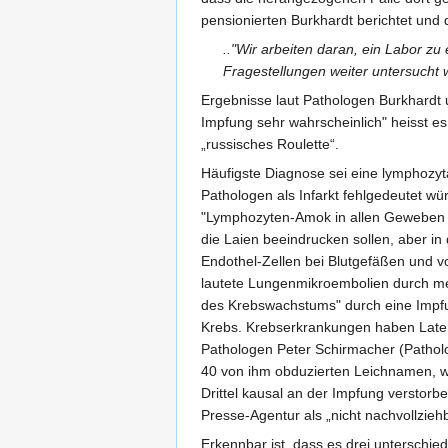
pensionierten Burkhardt berichtet und 
.."Wir arbeiten daran, ein Labor z
Fragestellungen weiter untersucht 
Ergebnisse laut Pathologen Burkhardt
Impfung sehr wahrscheinlich" heisst es.
„russisches Roulette“.
Häufigste Diagnose sei eine lymphozy
Pathologen als Infarkt fehlgedeutet wü
"Lymphozyten-Amok in allen Geweben 
die Laien beeindrucken sollen, aber i
Endothel-Zellen bei Blutgefäßen und v
lautete Lungenmikroembolien durch m
des Krebswachstums" durch eine Impf
Krebs. Krebserkrankungen haben Late
Pathologen Peter Schirmacher (Patholog
40 von ihm obduzierten Leichnamen, w
Drittel kausal an der Impfung verstorb
Presse-Agentur als „nicht nachvollzieh
Erkennbar ist, dass es drei unterschie