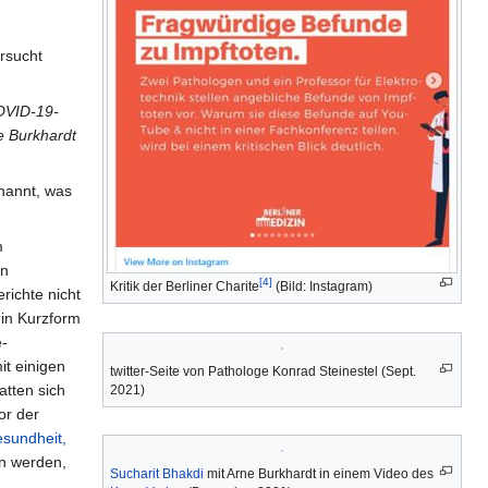
rsucht
COVID-19-
e Burkhardt
nannt, was
m
en
[4]
Kritik der Berliner Charite
(Bild: Instagram)
richte nicht
 in Kurzform
-
t einigen
twitter-Seite von Pathologe Konrad Steinestel (Sept.
tten sich
2021)
or der
esundheit,
en werden,
Sucharit Bhakdi
mit Arne Burkhardt in einem Video des