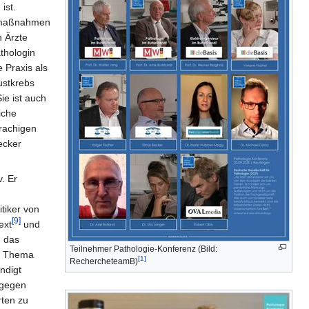
.
ist.
utzmaßnahmen
h Ärzte
thologin
 Praxis als
ustkrebs
ie ist auch
iche
prachigen
ecker
. Er
itiker von
[9]
ext
und
g das
Teilnehmer Pathologie-Konferenz (Bild:
09 Thema
[1]
RechercheteamB)
ndigt
 gegen
rten zu