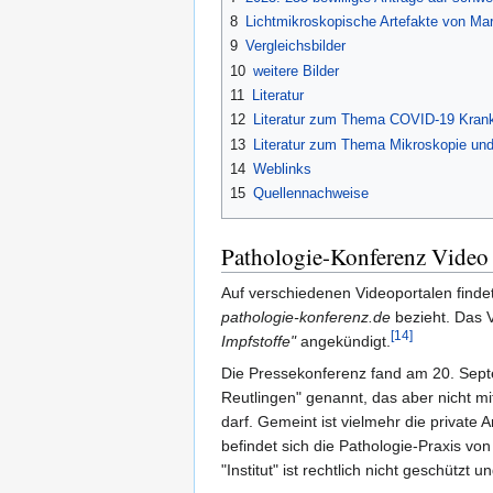
8
Lichtmikroskopische Artefakte von Ma
9
Vergleichsbilder
10
weitere Bilder
11
Literatur
12
Literatur zum Thema COVID-19 Krankh
13
Literatur zum Thema Mikroskopie und 
14
Weblinks
15
Quellennachweise
Pathologie-Konferenz Video
Auf verschiedenen Videoportalen findet
pathologie-konferenz.de
bezieht. Das 
[14]
Impfstoffe"
angekündigt.
Die Pressekonferenz fand am 20. Septem
Reutlingen" genannt, das aber nicht mit
darf. Gemeint ist vielmehr die private 
befindet sich die Pathologie-Praxis vo
"Institut" ist rechtlich nicht geschützt