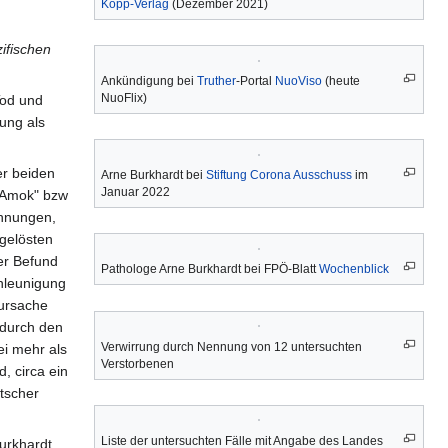
Kopp-Verlag
(Dezember 2021)
ifischen
Ankündigung bei
Truther
-Portal
NuoViso
(heute
NuoFlix)
Tod und
fung als
er beiden
Arne Burkhardt bei
Stiftung Corona Ausschuss
im
Januar 2022
n-Amok" bzw
chnungen,
bgelösten
er Befund
Pathologe Arne Burkhardt bei FPÖ-Blatt
Wochenblick
hleunigung
ursache
 durch den
Verwirrung durch Nennung von 12 untersuchten
ei mehr als
Verstorbenen
 circa ein
utscher
Liste der untersuchten Fälle mit Angabe des Landes
Burkhardt