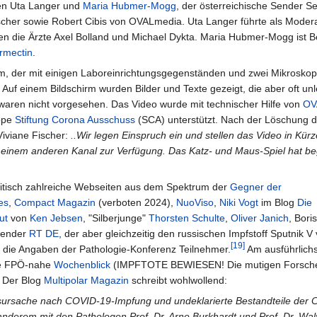
nen Uta Langer und
Maria Hubmer-Mogg
, der österreichische Sender S
scher sowie Robert Cibis von OVALmedia. Uta Langer führte als Modera
en die Ärzte Axel Bolland und Michael Dykta. Maria Hubmer-Mogg ist B
rmectin
.
, der mit einigen Laboreinrichtungsgegenständen und zwei Mikrosko
 Auf einem Bildschirm wurden Bilder und Texte gezeigt, die aber oft un
waren nicht vorgesehen. Das Video wurde mit technischer Hilfe von
OV
ppe
Stiftung Corona Ausschuss
(SCA) unterstützt. Nach der Löschung 
Viviane Fischer:
..Wir legen Einspruch ein und stellen das Video in Kür
 einem anderen Kanal zur Verfügung. Das Katz- und Maus-Spiel hat be
kritisch zahlreiche Webseiten aus dem Spektrum der
Gegner der
es
,
Compact Magazin
(verboten 2024),
NuoViso
,
Niki Vogt
im Blog
Die
ut
von
Ken Jebsen
, "Silberjunge"
Thorsten Schulte
,
Oliver Janich
, Boris
ssender
RT DE
, der aber gleichzeitig den russischen Impfstoff Sputnik V v
[19]
die Angaben der Pathologie-Konferenz Teilnehmer.
Am ausführlich
die FPÖ-nahe
Wochenblick
(IMPFTOTE BEWIESEN! Die mutigen Forsch
. Der Blog
Multipolar Magazin
schreibt wohlwollend:
ache nach COVID-19-Impfung und undeklarierte Bestandteile der 
anderem mit den Pathologen Prof. Dr. Arne Burkhardt und Prof. Dr. Wal