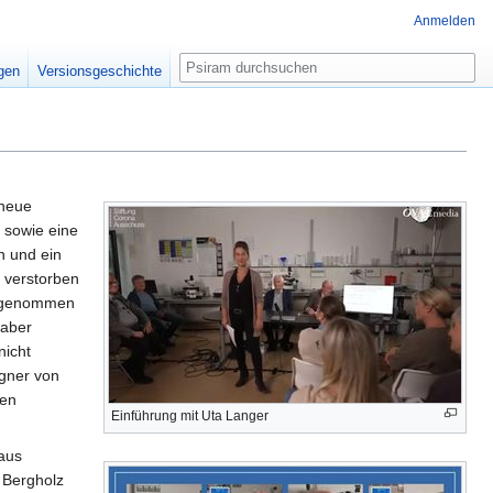
Anmelden
Suche
igen
Versionsgeschichte
 neue
 sowie eine
n und ein
 verstorben
aufgenommen
 aber
nicht
egner von
ten
Einführung mit Uta Langer
 aus
 Bergholz