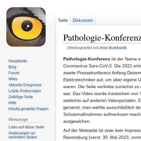
Seite
Diskussion
Pathologie-Konferen
(Weitergeleitet von
Arne Burkhardt
)
Zur
Zur
Pathologie-Konferenz
ist der Name 
Hauptseite
Navigation
Suche
Coronavirus Sars-CoV-2. Die 2021 ent
Blog
springen
springen
zweite Pressekonferenz Anfang Dezemb
Forum
Wikis
Elektrotechniker auf, um über eigene
Aktuelle Ereignisse
waren. Die Seite verlinkte zunächst 
Letzte Änderungen
war. Das Video wurde inzwischen von Y
Zufällige Seite
weiterhin auf anderen Videoportalen. E
Hilfe
genannt; man wählte ausschließlich de
Häufig gestellte Fragen
Schutzmaßnahmen aufmerksam machen. 
Werkzeuge
ausgewichen.
Links auf diese Seite
Auf der Webseite ist zwar kein Impress
Änderungen an
Ravensburg (verst. 30. Mai 2023, vorm
verlinkten Seiten