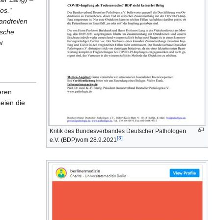
os.“
andteilen
ische
ht
eren
eien die
Kritik des Bundesverbandes Deutscher Pathologen
[3]
e.V. (BDP)vom 28.9.2021