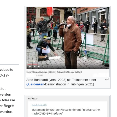
Webseite
ID-19-
Arne Burkhardt (verst. 2023) als Teilnehmer einer
Querdenken
-Demonstration in Tübingen (2021)
itut
werden
n Adresse
r Begriff
t werden.