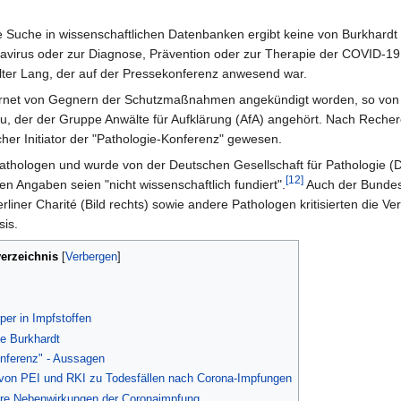
 Suche in wissenschaftlichen Datenbanken ergibt keine von Burkhardt
navirus oder zur Diagnose, Prävention oder zur Therapie der COVID-19
alter Lang, der auf der Pressekonferenz anwesend war.
ternet von Gegnern der Schutzmaßnahmen angekündigt worden, so von
u, der der Gruppe Anwälte für Aufklärung (AfA) angehört. Nach Reche
cher Initiator der "Pathologie-Konferenz" gewesen.
 Pathologen und wurde von der Deutschen Gesellschaft für Pathologie (
[12]
en Angaben seien "nicht wissenschaftlich fundiert".
Auch der Bunde
erliner Charité (Bild rechts) sowie andere Pathologen kritisierten die Ve
sis.
verzeichnis
per in Impfstoffen
ne Burkhardt
onferenz" - Aussagen
 von PEI und RKI zu Todesfällen nach Corona-Impfungen
were Nebenwirkungen der Coronaimpfung