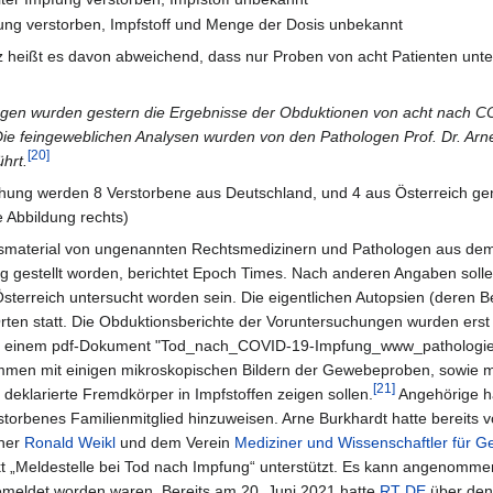
ung verstorben, Impfstoff und Menge der Dosis unbekannt
 heißt es davon abweichend, dass nur Proben von acht Patienten unte
tlingen wurden gestern die Ergebnisse der Obduktionen von acht nach 
Die feingeweblichen Analysen wurden von den Pathologen Prof. Dr. Arn
[20]
hrt.
chung werden 8 Verstorbene aus Deutschland, und 4 aus Österreich ge
 Abbildung rechts)
smaterial von ungenannten Rechtsmedizinern und Pathologen aus de
 gestellt worden, berichtet Epoch Times. Nach anderen Angaben soll
rreich untersucht worden sein. Die eigentlichen Autopsien (deren Be
ten statt. Die Obduktionsberichte der Voruntersuchungen wurden erst
 in einem pdf-Dokument "Tod_nach_COVID-19-Impfung_www_pathologie
mmen mit einigen mikroskopischen Bildern der Gewebeproben, sowie mi
[21]
 deklarierte Fremdkörper in Impfstoffen zeigen sollen.
Angehörige ha
storbenes Familienmitglied hinzuweisen. Arne Burkhardt hatte bereits v
ner
Ronald Weikl
und dem Verein
Mediziner und Wissenschaftler für G
kt „Meldestelle bei Tod nach Impfung“ unterstützt. Es kann angenomm
emeldet worden waren. Bereits am 20. Juni 2021 hatte
RT DE
über den