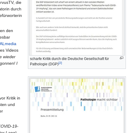
ervusTV, die
torin durch
efürworterin
pen den
lesbar
ALmedia
des Videos
ze wieder
scharfe Kritik durch die Deutsche Gesellschaft für
gonnen! I
[2]
Pathologie (DGP)
or Kritik in
sten und
er
COVID-19-
ter Lang) –