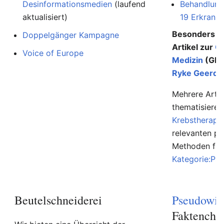
Desinformationsmedien
(laufend
Behandlung
aktualisiert)
19 Erkranku
Besonders au
Doppelgänger Kampagne
Artikel zur
G
Voice of Europe
Medizin
(GNM
Ryke Geerd 
Mehrere Artik
thematisiere
Krebstherapi
relevanten p
Methoden find
Kategorie:Ps
Beutelschneiderei
Pseudowis
Faktenche