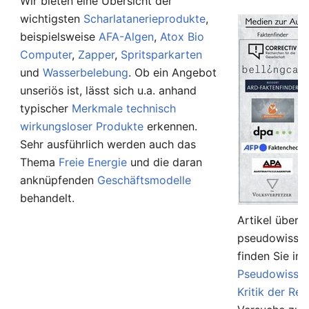
Wir bieten eine Übersicht der
wichtigsten
Scharlatanerieprodukte
,
beispielsweise
AFA-Algen
,
Atox Bio
Computer
,
Zapper
,
Spritsparkarten
und
Wasserbelebung
. Ob ein Angebot
unseriös ist, lässt sich u.a. anhand
typischer
Merkmale technisch
wirkungsloser Produkte
erkennen.
Sehr ausführlich werden auch das
Thema
Freie Energie
und die daran
anknüpfenden
Geschäftsmodelle
behandelt.
Artikel über 
pseudowissen
finden Sie in
Pseudowissen
Kritik der Rel