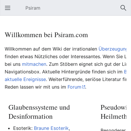
Psiram
Hauptmenü öffnen
Suc
Willkommen bei Psiram.com
Willkommen auf dem Wiki der irrationalen
Überzeugungs
finden etwas Nützliches oder Interessantes. Wenn Sie Lu
bei uns
mitmachen
. Zum Stöbern eignet sich gut der Lin
Navigationsbox. Aktuelle Hintergründe finden sich im
Bl
aktuelle Ereignisse
. Weiterführende, seriöse Literatur fin
Reden lassen wir mit uns im
Forum
.
Glaubenssysteme und
Pseudowis
Desinformation
Heilmetho
Esoterik:
Braune Esoterik
,
Besonderer Be