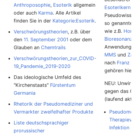
Anthroposophie
,
Esoterik
allgemein
Esoterikern
u
oder auch
Karma
. Alle Artikel
Pseudowissens
finden Sie in der
Kategorie:Esoterik
.
so genannte
wie z.B.
Homö
Verschwörungstheorien
, z.B. über
Bioresonanz
,
den
11. September 2001
oder dem
Anwendunge
Glauben an
Chemtrails
MMS
und
Zap
Verschwörungstheorien_zur_COVID-
nach
Franz K
19_Pandemie_2019-2020
gehören hierh
Das ideologische Umfeld des
NEU: Unwirk
"Kirchenstaats"
Fürstentum
gegen das Co
Germania
(laufend aktua
Rhetorik der Pseudomediziner und
Vermarkter zweifelhafter Produkte
Pseudomedi
Therapievo
Liste deutschsprachiger
Infektion
prorussischer