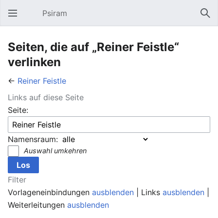
Psiram
Hauptmenü öffnen
Suc
Seiten, die auf „Reiner Feistle“
verlinken
←
Reiner Feistle
Links auf diese Seite
Seite:
Namensraum:
Auswahl umkehren
Filter
Vorlageneinbindungen
ausblenden
| Links
ausblenden
|
Weiterleitungen
ausblenden