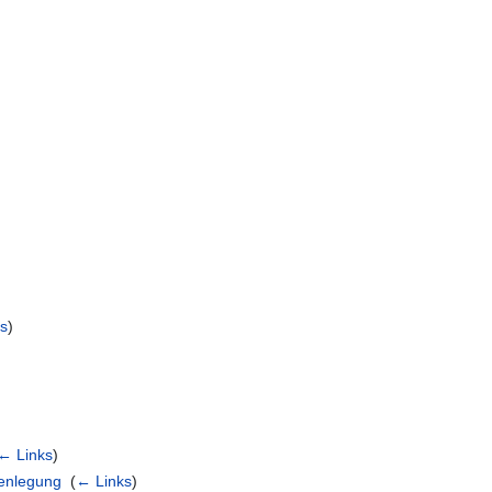
ks
)
← Links
)
kenlegung
‎
(
← Links
)