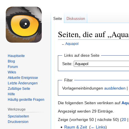
Seite
Diskussion
Seiten, die auf „Aqua
←
Aquapol
Zur
Zur
Links auf diese Seite
Hauptseite
Navigation
Suche
Blog
Seite:
springen
springen
Forum
Wikis
Aktuelle Ereignisse
Filter
Letzte Änderungen
Vorlageneinbindungen
ausblenden
|
Zufällige Seite
Hilfe
Häufig gestellte Fragen
Die folgenden Seiten verlinken auf
Aqu
Werkzeuge
Angezeigt werden 29 Einträge.
Spezialseiten
Zeige (vorherige 50 | nächste 50) (
20
Druckversion
Raum & Zeit
‎
(
← Links
)