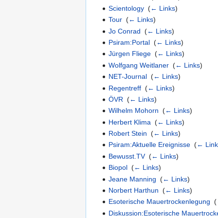
Scientology
‎
(
← Links
)
Tour
‎
(
← Links
)
Jo Conrad
‎
(
← Links
)
Psiram:Portal
‎
(
← Links
)
Jürgen Fliege
‎
(
← Links
)
Wolfgang Weitlaner
‎
(
← Links
)
NET-Journal
‎
(
← Links
)
Regentreff
‎
(
← Links
)
ÖVR
‎
(
← Links
)
Wilhelm Mohorn
‎
(
← Links
)
Herbert Klima
‎
(
← Links
)
Robert Stein
‎
(
← Links
)
Psiram:Aktuelle Ereignisse
‎
(
← Lin
Bewusst.TV
‎
(
← Links
)
Biopol
‎
(
← Links
)
Jeane Manning
‎
(
← Links
)
Norbert Harthun
‎
(
← Links
)
Esoterische Mauertrockenlegung
‎
(
Diskussion:Esoterische Mauertroc