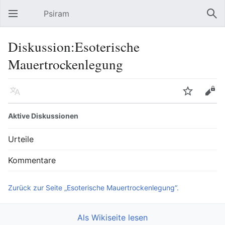
Psiram
Hauptmenü öffnen
Suc
Diskussion:Esoterische
Mauertrockenlegung
Sprache
Beobachten
Bearbeiten
Aktive Diskussionen
Urteile
Kommentare
Zurück zur Seite „Esoterische Mauertrockenlegung“.
Als Wikiseite lesen