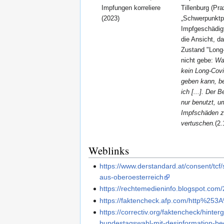
Impfungen korreliere
Tillenburg (Pra
(2023)
„Schwerpunktpr
Impfgeschädigte
die Ansicht, d
Zustand "Long
nicht gebe:
Wa
kein Long-Covi
geben kann, b
ich [...]. Der B
nur benutzt, u
Impfschäden 
vertuschen.
(2
Weblinks
https://www.derstandard.at/consent/tc
aus-oberoesterreich
https://rechtemedieninfo.blogspot.com
https://faktencheck.afp.com/http%
https://correctiv.org/faktencheck/hint
bundestagswahl-mit-desinformation-bee