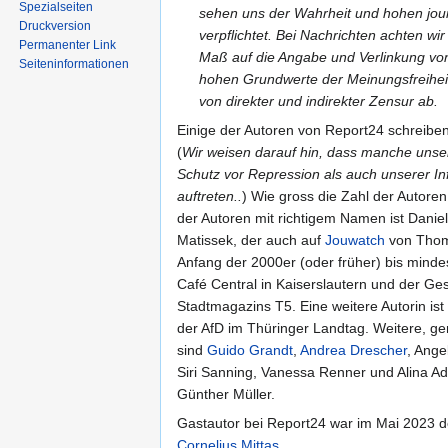
Spezialseiten
sehen uns der Wahrheit und hohen jour
Druckversion
verpflichtet. Bei Nachrichten achten wi
Permanenter Link
Maß auf die Angabe und Verlinkung von
Seiten­informationen
hohen Grundwerte der Meinungsfreihei
von direkter und indirekter Zensur ab.
Einige der Autoren von Report24 schreib
(
Wir weisen darauf hin, dass manche unse
Schutz vor Repression als auch unserer 
auftreten..
) Wie gross die Zahl der Autoren 
der Autoren mit richtigem Namen ist Daniel
Matissek, der auch auf
Jouwatch
von Thoma
Anfang der 2000er (oder früher) bis minde
Café Central in Kaiserslautern und der Ge
Stadtmagazins T5. Eine weitere Autorin ist
der AfD im Thüringer Landtag. Weitere, 
sind
Guido Grandt
,
Andrea Drescher
, Ange
Siri Sanning, Vanessa Renner und Alina A
Günther Müller.
Gastautor bei Report24 war im Mai 2023 
Cornelius Mittas
.