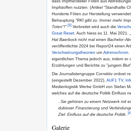
dass Impfhersteller Föten aus Abtreibunge
Impfstoffen nutzten. (Artikel "Standhafte 
Hunderte Föten zur Herstellung verwendet")
Behauptung
"RKI gibt zu: Immer mehr Imp
[3]
Toten”!"
.
Verbreitet wird auch die
Versch
Great Reset
. Auch hiess es 11. Mai 2021:
Hat Baerbock nicht mal einen Bachelor-Ab
veröffentlichte 2024 bei Report24 einen A
Verschwörungstheorien
um
Adrenochrom
.
eigentlichen Thema jedoch aus, indem er
Erzählungen und Berichte zu "jungem Blut
Die Journalistengruppe Correktiv ordnet r
(eingestellt Dezember 2022),
AUF1 TV
,
Inf
Medienlogistik Werbe GmbH von Stefan M
welches auf die deutsche Politik Einfluss n
..Sie gehören zu einem Netzwerk mit 
dubioser Finanzierung und Verbindung
[4
Ziel: Einfluss auf die deutsche Politik..
Galerie