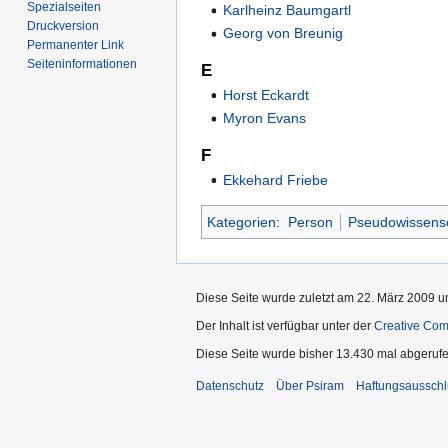
Spezialseiten
Karlheinz Baumgartl
Druckversion
Georg von Breunig
Permanenter Link
Seiten­informationen
E
Horst Eckardt
Myron Evans
F
Ekkehard Friebe
Kategorien
:
Person
Pseudowissensc
Diese Seite wurde zuletzt am 22. März 2009 u
Der Inhalt ist verfügbar unter der
Creative Co
Diese Seite wurde bisher 13.430 mal abgerufe
Datenschutz
Über Psiram
Haftungsausschl