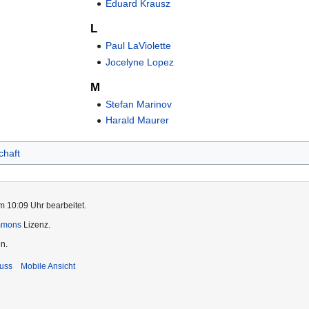
Eduard Krausz
L
Paul LaViolette
Jocelyne Lopez
M
Stefan Marinov
Harald Maurer
haft
m 10:09 Uhr bearbeitet.
mmons
Lizenz.
n.
uss
Mobile Ansicht