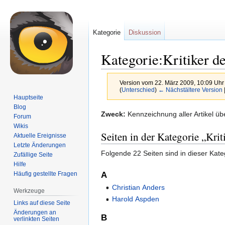
Kategorie
Diskussion
Kategorie:Kritiker de
Version vom 22. März 2009, 10:09 Uh
(
Unterschied
)
← Nächstältere Version
Hauptseite
Blog
Zur
Zur
Zweck:
Kennzeichnung aller Artikel ü
Forum
Navigation
Suche
Wikis
Seiten in der Kategorie „Kriti
springen
springen
Aktuelle Ereignisse
Letzte Änderungen
Folgende 22 Seiten sind in dieser Kate
Zufällige Seite
Hilfe
Häufig gestellte Fragen
A
Christian Anders
Werkzeuge
Harold Aspden
Links auf diese Seite
Änderungen an
B
verlinkten Seiten