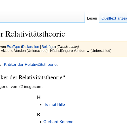
Lesen
Quelltext anze
r Relativitätstheorie
r von
EsoTypo
(
Diskussion
|
Beiträge
)
(Zweck, Links)
| Aktuelle Version (Unterschied) | Nächstjüngere Version → (Unterschied)
ber
Kritiker der Relativitätstheorie
.
ker der Relativitätstheorie“
gorie, von 22 insgesamt.
H
Helmut Hille
K
Gerhard Kemme