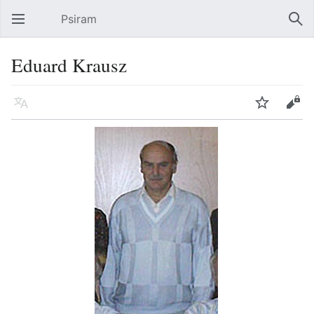
Psiram
Hauptmenü öffnen
Suc
Eduard Krausz
Sprache
Beobachten
Bearbeiten