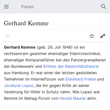
Psiram
Hauptmenü öffnen
Suc
Gerhard Kemme
Sprache
Beobachten
Bearbeiten
Gerhard Kemme
(geb. 26. Juli 1948) ist ein
rechtsextrem gesinnter ehemaliger Elektrotechniker,
ehemaliger Kompanieführer bei den Panzergrenadieren
der Bundeswehr und
Kritiker der Relativitätstheorie
aus Hamburg. Er war einer der letzten geduldeten
Teilnehmer im Internetforum von
Ekkehard Friebe
und
Jocelyne Lopez
, die ihn gegen Kritik an seiner
Verehrung für Hitler in Schutz nahm. Wie Lopez war
Kemme im Mahag-Forum von
Harald Maurer
aktiv.