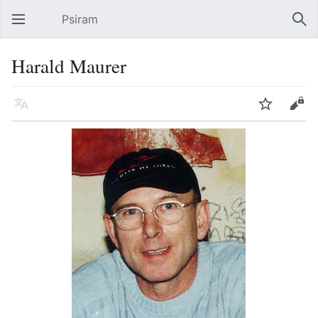
Psiram
Hauptmenü öffnen
Suc
Harald Maurer
Sprache
Beobachten
Bearbeiten