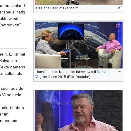
eudeutschland"
als Hans Laird of Glencairn
itshaus" tätig
kte wieder
"betrunken"
n. Er ist mit
 Salvacion
 Sekte namens
Hans Joachim Kempe im Interview mit
Michael
e selbst als
Vogt
im Jahre 2015 (Bild: Youtube)
rsuch aus der
ch Venezuela
tudiert haben
er im
n und ein