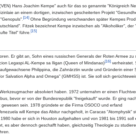
Dr. (VEN) Hans Joachim Kempe" auch für das so genannte "Königreich N
izinlaie an einem dortigen, inzwischen gescheiterten Projekt "Gesundhe
[14]
 "Genopuls".
Ohne Begründung verschwanden später Kempes Produ
tschland". Fitzek bezeichnet Kempe inzwischen als "Alkoholiker", der 
[15]
te Titel" führe.
. Er gibt an, Sohn eines russischen Generals der Roten Armee zu sei
[16]
acion Legaspi AL-Kempe sa Iligan (Queen of Mindanao)
verheiratet.
 aufgewachsene Philippina, die Zahnärztin wurde und Gründerin einer
 for Salvation Alpha and Omega" (GMHSS) ist. Sie soll sich gerüchteweis
Werkzeugmacher absolviert haben. 1972 unternahm er einen Fluchtve
bus, bevor er von der Bundesrepublik "freigekauft" wurde. Er ging na
igt gewesen sein. 1978 gründete er die Firma OSOCO und erfand
Venezuela will Kempe das Abitur nachgeholt, in Caracas "Atomphysik" s
1980 habe er sich in Houston aufgehalten und von 1981 bis 1991 soll 
, es aber dennoch geschafft haben, gleichzeitig Theologie zu studiere
hren.