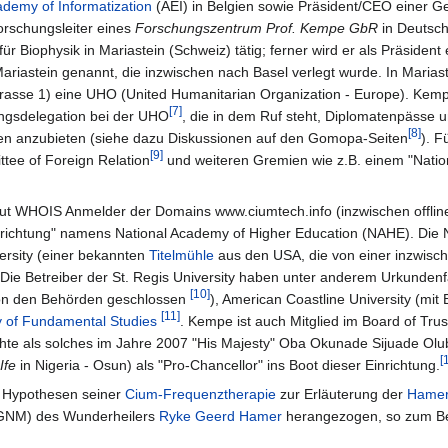
demy of Informatization
(AEI) in Belgien sowie Präsident/CEO einer G
orschungsleiter eines
Forschungszentrum Prof. Kempe GbR
in Deutsch
 für Biophysik in Mariastein (Schweiz) tätig; ferner wird er als Präsident 
riastein genannt, die inzwischen nach Basel verlegt wurde. In Mariaste
strasse 1) eine UHO (United Humanitarian Organization - Europe). Kemp
[7]
ungsdelegation bei der UHO
, die in dem Ruf steht, Diplomatenpässe 
[8]
aten anzubieten (siehe dazu Diskussionen auf den Gomopa-Seiten
). F
[9]
tee of Foreign Relation
und weiteren Gremien wie z.B. einem "Nation
laut WHOIS Anmelder der Domains www.ciumtech.info (inzwischen offlin
nrichtung" namens National Academy of Higher Education (NAHE). Die
ersity (einer bekannten
Titelmühle
aus den USA, die von einer inzwisch
. Die Betreiber der St. Regis University haben unter anderem Urkunden
[10]
von den Behörden geschlossen
), American Coastline University (mit 
[11]
ty of Fundamental Studies
. Kempe ist auch Mitglied im Board of Trus
rachte als solches im Jahre 2007 "His Majesty" Oba Okunade Sijuade Olub
[
Ife
in Nigeria - Osun) als "Pro-Chancellor" ins Boot dieser Einrichtung.
 Hypothesen seiner
Cium-Frequenztherapie
zur Erläuterung der
Hamer
GNM) des Wunderheilers
Ryke Geerd Hamer
herangezogen, so zum Be