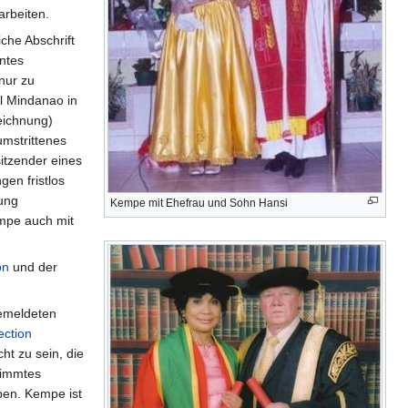
arbeiten.
iche Abschrift
entes
nur zu
l Mindanao in
zeichnung)
umstrittenes
itzender eines
en fristlos
ung
Kempe mit Ehefrau und Sohn Hansi
empe auch mit
on
und der
gemeldeten
ection
ht zu sein, die
timmtes
ben. Kempe ist