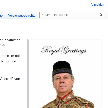
Anmelden
Suche
igen
Versionsgeschichte
an-Pilimpinas
1946,
Kempe, er sei
h eigenen
dem
 Anschrift von