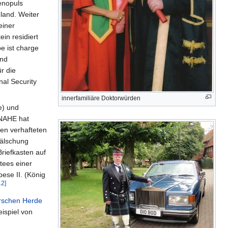
enopuls
land. Weiter
einer
in residiert
e ist charge
und
ür die
al Security
innerfamiliäre Doktorwürden
e) und
 NAHE hat
en verhafteten
fälschung
Briefkasten auf
tees einer
ese II. (König
12]
schen Herde
ispiel von