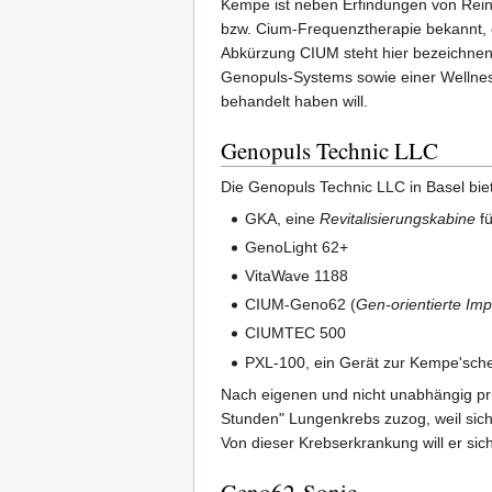
Kempe ist neben Erfindungen von Reini
bzw. Cium-Frequenztherapie bekannt,
Abkürzung CIUM steht hier bezeichnende
Genopuls-Systems sowie einer Wellness
behandelt haben will.
Genopuls Technic LLC
Die Genopuls Technic LLC in Basel bie
GKA, eine
Revitalisierungskabine
fü
GenoLight 62+
VitaWave 1188
CIUM-Geno62 (
Gen-orientierte Im
CIUMTEC 500
PXL-100, ein Gerät zur Kempe'sc
Nach eigenen und nicht unabhängig prü
Stunden" Lungenkrebs zuzog, weil sich 
Von dieser Krebserkrankung will er sich
Geno62-Sonic