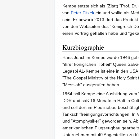
Kempe setzte sich als (Zitat) "Prof. 
von
Peter Fitzek
ein und wollte als Med
sein. Er bewarb 2013 dort das Produkt
von den Webseiten des "Königreich Deu
einen Vortrag gehalten habe und "gekauf
Kurzbiographie
Hans Joachim Kempe wurde 1946 geboren
"ihrer königlichen Hoheit" Queen Salv
Legaspi AL-Kempe ist eine in den USA
"The Gospel Ministry of the Holy Spirit
"Messiah" ausgerufen haben.
1964 soll Kempe eine Ausbildung zum 
DDR und saß 16 Monate in Haft in Cott
und soll dort im Pipelinebau beschäft
Tankschiffreinigungsvorrichtungen. In 
und "Atomphysiker" geworden sein. Ab 
amerikanischen Flugzeugbau gearbeitet
Unternehmen mit 40 Angestellten zu fü