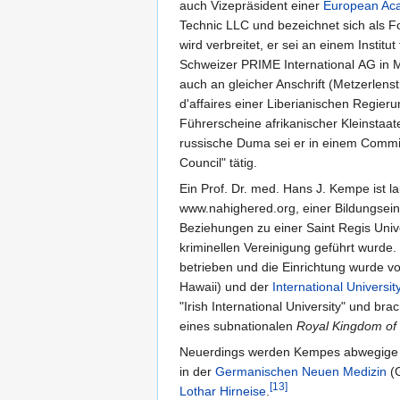
auch Vizepräsident einer
European Aca
Technic LLC und bezeichnet sich als F
wird verbreitet, er sei an einem Institut
Schweizer PRIME International AG in Ma
auch an gleicher Anschrift (Metzerlen
d'affaires einer Liberianischen Regier
Führerscheine afrikanischer Kleinsta
russische Duma sei er in einem Commit
Council" tätig.
Ein Prof. Dr. med. Hans J. Kempe ist 
www.nahighered.org, einer Bildungsei
Beziehungen zu einer Saint Regis Univ
kriminellen Vereinigung geführt wurde
betrieben und die Einrichtung wurde 
Hawaii) und der
International Universi
"Irish International University" und b
eines subnationalen
Royal Kingdom of 
Neuerdings werden Kempes abwegige
in der
Germanischen Neuen Medizin
(
[13]
Lothar Hirneise
.