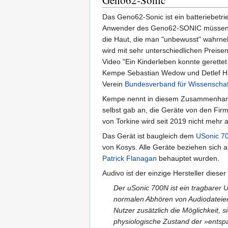
Das Geno62-Sonic ist ein batteriebetr
Anwender des Geno62-SONIC müssen klei
die Haut, die man "unbewusst" wahrne
wird mit sehr unterschiedlichen Prei
Video "Ein Kinderleben konnte geret
Kempe Sebastian Wedow und Detlef H
Verein
Bundesverband für Wissenschaft
Kempe nennt in diesem Zusammenhang
selbst gab an, die Geräte von den Fir
von Torkine wird seit 2019 nicht mehr 
Das Gerät ist baugleich dem
USonic 7
von Kosys. Alle Geräte beziehen sich 
Patrick Flanagan
behauptet wurden.
Audivo ist der einzige Hersteller dies
Der uSonic 700N ist ein tragbarer 
normalen Abhören von Audiodateien
Nutzer zusätzlich die Möglichkeit,
physiologische Zustand der »entspa