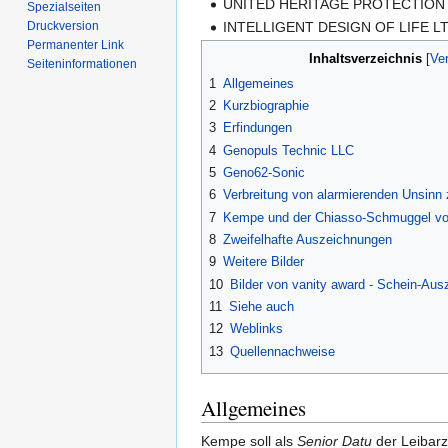
UNITED HERITAGE PROTECTION O
Spezialseiten
Druckversion
INTELLIGENT DESIGN OF LIFE LTD
Permanenter Link
Inhaltsverzeichnis
Seiten­informationen
1
Allgemeines
2
Kurzbiographie
3
Erfindungen
4
Genopuls Technic LLC
5
Geno62-Sonic
6
Verbreitung von alarmierenden Unsin
7
Kempe und der Chiasso-Schmuggel von 
8
Zweifelhafte Auszeichnungen
9
Weitere Bilder
10
Bilder von vanity award - Schein-Au
11
Siehe auch
12
Weblinks
13
Quellennachweise
Allgemeines
Kempe soll als
Senior Datu
der Leibarz