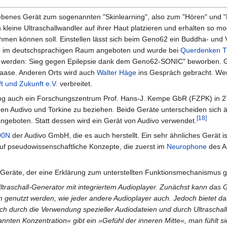
iebenes Gerät zum sogenannten "Skinlearning", also zum "Hören" und "
ne Ultraschallwandler auf ihrer Haut platzieren und erhalten so modu
hmen können soll. Einstellen lässt sich beim Geno62 ein Buddha- und
sen im deutschsprachigen Raum angeboten und wurde bei
Querdenken 
tet werden: Sieg gegen Epilepsie dank dem Geno62-SONIC" beworben.
aase. Anderen Orts wird auch
Walter Häge
ins Gespräch gebracht. We
 und Zukunft e.V.
verbreitet.
 auch ein Forschungszentrum Prof. Hans-J. Kempe GbR (FZPK) in 2
men Audivo und Torkine zu beziehen. Beide Geräte unterscheiden sich ä
[18]
angeboten. Statt dessen wird ein Gerät von Audivo verwendet.
00N
der Audivo GmbH, die es auch herstellt. Ein sehr ähnliches Gerät i
auf pseudowissenschaftliche Konzepte, die zuerst im
Neurophone
des A
er Geräte, der eine Erklärung zum unterstellten Funktionsmechanismus g
Ultraschall-Generator mit integriertem Audioplayer. Zunächst kann das
 genutzt werden, wie jeder andere Audioplayer auch. Jedoch bietet d
 sich durch die Verwendung spezieller Audiodateien und durch Ultrascha
nnten Konzentration« gibt ein »Gefühl der inneren Mitte«, man fühlt s