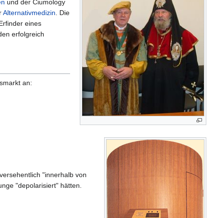
en
und der Ciumology
r
Alternativmedizin
. Die
Erfinder eines
en erfolgreich
ssmarkt an:
ersehentlich "innerhalb von
ge "depolarisiert" hätten.