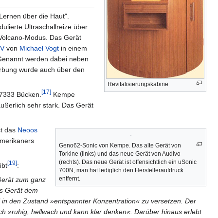
Lernen über die Haut".
lierte Ultraschallreize über
 Volcano-Modus. Das Gerät
TV
von
Michael Vogt
in einem
 Genannt werden dabei neben
rbung wurde auch über den
Revitalisierungskabine
[17]
7333 Bücken.
Kempe
ußerlich sehr stark. Das Gerät
st das
Neoos
merikaners
Geno62-Sonic von Kempe. Das alte Gerät von
Torkine (links) und das neue Gerät von Audivo
(rechts). Das neue Gerät ist offensichtlich ein uSonic
[19]
ibt
:
700N, man hat lediglich den Herstelleraufdruck
entfernt.
 Gerät zum ganz
as Gerät dem
ll in den Zustand »entspannter Konzentration« zu versetzen. Der
ich »ruhig, hellwach und kann klar denken«. Darüber hinaus erlebt