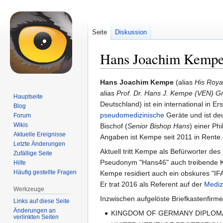
Seite
Diskussion
Hans Joachim Kemp
Zur
Zur
Hans Joachim Kempe
(alias
His Roya
Navigation
Suche
alias
Prof. Dr. Hans J. Kempe (VEN) Gr
Hauptseite
springen
springen
Deutschland) ist ein international in 
Blog
pseudomedizinische
Geräte und ist de
Forum
Wikis
Bischof (
Senior Bishop Hans
) einer Ph
Aktuelle Ereignisse
Angaben ist Kempe seit 2011 in Rente.
Letzte Änderungen
Aktuell tritt Kempe als Befürworter des
Zufällige Seite
Pseudonym "Hans46" auch treibende Kra
Hilfe
Häufig gestellte Fragen
Kempe residiert auch ein obskures "IF
Er trat 2016 als Referent auf der
Mediz
Werkzeuge
Inzwischen aufgelöste Briefkastenfirme
Links auf diese Seite
Änderungen an
KINGDOM OF GERMANY DIPLOMATI
verlinkten Seiten