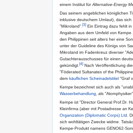
einem Institut für
Alternative-Energy M
Das seinem angeblichen königlichen Ti
inklusive deutschem Umlaut), das sich au
[3]
"Mikroland".
Ein Eintrag dazu fehlt i
Angaben aus dem Umfeld von Kempe. L
den Philippinen seit alters her eine So
unter der Guideline des Königs von Sau
Mikroland im Fadenkreuz diverser "Ade
Gutachterausschusses für einen deutsc
[4]
gekündigt.
Nach Veröffentlichung di
"Föderated Sultanates of the Philippi
dem
käuflichen Scheinadelstitel
"Graf v
Kempe bezeichnet sich auch als "unab
Wasserbehandlung
, als "Atomphysiker
Kempe ist "Director General Prof.Dr. 
Kleinfirma (aber mit Postadresse an
Organization (Diplomatic Corps) Ltd
. D
sich wohltätigen Zwecke widme. Tatsäch
Kempe-Produkt namens GENO62-Sonic. 