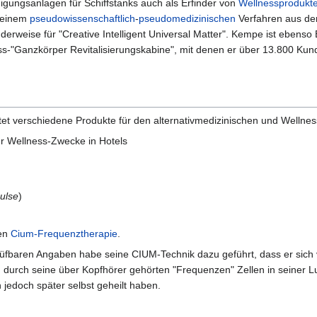
gungsanlagen für Schiffstanks auch als Erfinder von
Wellnessprodukt
 einem
pseudowissenschaftlich
-
pseudomedizinischen
Verfahren aus de
rweise für "Creative Intelligent Universal Matter". Kempe ist ebenso 
-"Ganzkörper Revitalisierungskabine", mit denen er über 13.800 Kund
tet verschiedene Produkte für den alternativmedizinischen und Wellne
r Wellness-Zwecke in Hotels
pulse
)
hen
Cium-Frequenztherapie
.
fbaren Angaben habe seine CIUM-Technik dazu geführt, dass er sich v
durch seine über Kopfhörer gehörten "Frequenzen" Zellen in seiner Lun
 jedoch später selbst geheilt haben.