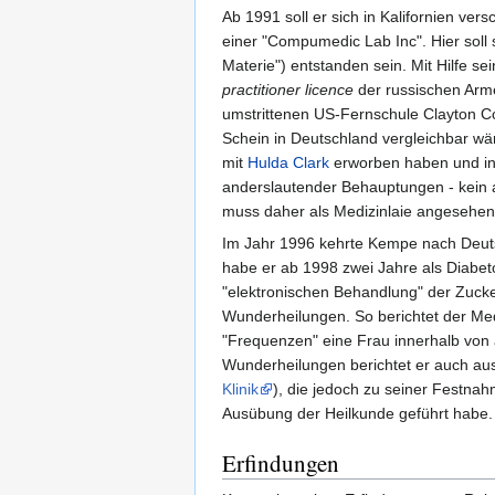
Ab 1991 soll er sich in Kalifornien ve
einer "Compumedic Lab Inc". Hier soll
Materie") entstanden sein. Mit Hilfe se
practitioner licence
der russischen Arme
umstrittenen US-Fernschule Clayton C
Schein in Deutschland vergleichbar 
mit
Hulda Clark
erworben haben und in 
anderslautender Behauptungen - kein 
muss daher als Medizinlaie angesehe
Im Jahr 1996 kehrte Kempe nach Deut
habe er ab 1998 zwei Jahre als Diabeto
"elektronischen Behandlung" der Zucker
Wunderheilungen. So berichtet der Med
"Frequenzen" eine Frau innerhalb von
Wunderheilungen berichtet er auch aus
Klinik
), die jedoch zu seiner Festn
Ausübung der Heilkunde geführt habe.
Erfindungen