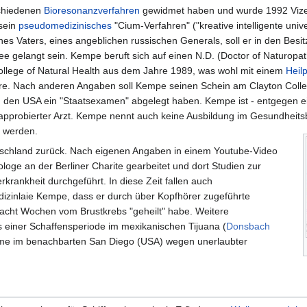
rschiedenen
Bioresonanzverfahren
gewidmet haben und wurde 1992 Vize
 sein
pseudomedizinisches
"Cium-Verfahren" ("kreative intelligente univ
ines Vaters, eines angeblichen russischen Generals, soll er in den Besi
e gelangt sein. Kempe beruft sich auf einen N.D. (Doctor of Naturopat
ollege of Natural Health aus dem Jahre 1989, was wohl mit einem
Heilp
wäre. Nach anderen Angaben soll Kempe seinen Schein am Clayton Co
den USA ein "Staatsexamen" abgelegt haben. Kempe ist - entgegen ei
approbierter Arzt. Kempe nennt auch keine Ausbildung im Gesundheits
n werden.
schland zurück. Nach eigenen Angaben in einem Youtube-Video
loge an der Berliner Charite gearbeitet und dort Studien zur
krankheit durchgeführt. In diese Zeit fallen auch
izinlaie Kempe, dass er durch über Kopfhörer zugeführte
 acht Wochen vom Brustkrebs "geheilt" habe. Weitere
 einer Schaffensperiode im mexikanischen Tijuana (
Donsbach
ahme im benachbarten San Diego (USA) wegen unerlaubter