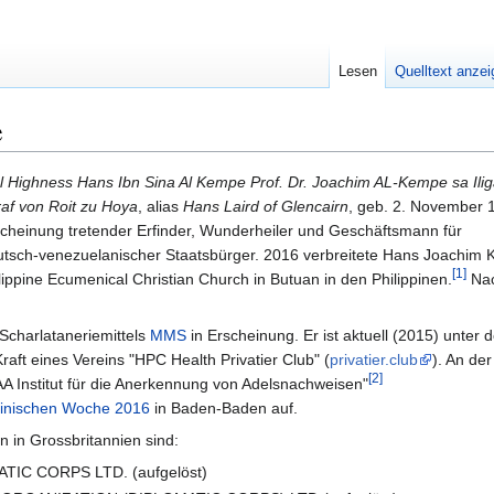
Lesen
Quelltext anze
e
l Highness Hans Ibn Sina Al Kempe Prof. Dr. Joachim AL-Kempe sa Ilig
af von Roit zu Hoya
, alias
Hans Laird of Glencairn
, geb. 2. November 
Erscheinung tretender Erfinder, Wunderheiler und Geschäftsmann für
utsch-venezuelanischer Staatsbürger. 2016 verbreitete Hans Joachim 
[1]
ilippine Ecumenical Christian Church in Butuan in den Philippinen.
Nac
 Scharlataneriemittels
MMS
in Erscheinung. Er ist aktuell (2015) unter 
ft eines Vereins "HPC Health Privatier Club" (
privatier.club
). An der
[2]
AA Institut für die Anerkennung von Adelsnachweisen"
inischen Woche 2016
in Baden-Baden auf.
n in Grossbritannien sind:
C CORPS LTD. (aufgelöst)