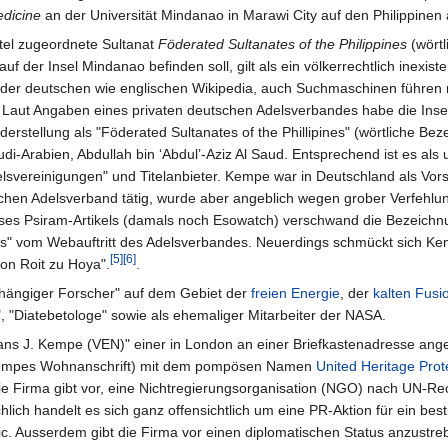
edicine
an der Universität Mindanao in Marawi City auf den Philippinen 
tel zugeordnete Sultanat
Föderated Sultanates of the Philippines
(wörtl
f der Insel Mindanao befinden soll, gilt als ein völkerrechtlich inexist
n der deutschen wie englischen Wikipedia, auch Suchmaschinen führen 
aut Angaben eines privaten deutschen Adelsverbandes habe die Inse
nderstellung als "Föderated Sultanates of the Phillipines" (wörtliche Be
di-Arabien, Abdullah bin ‘Abdul’-Aziz Al Saud. Entsprechend ist es als 
lsvereinigungen" und Titelanbieter. Kempe war in Deutschland als Vors
hen Adelsverband tätig, wurde aber angeblich wegen grober Verfehlung
eses Psiram-Artikels (damals noch Esowatch) verschwand die Bezeichn
nes" vom Webauftritt des Adelsverbandes. Neuerdings schmückt sich K
[5]
[6]
on Roit zu Hoya".
.
hängiger Forscher" auf dem Gebiet der
freien Energie
, der
kalten Fusi
", "Diatebetologe" sowie als ehemaliger Mitarbeiter der NASA.
Hans J. Kempe (VEN)" einer in London an einer Briefkastenadresse an
 Kempes Wohnanschrift) mit dem pompösen Namen
United Heritage Prot
ie Firma gibt vor, eine Nichtregierungsorganisation (NGO) nach UN-Rec
lich handelt es sich ganz offensichtlich um eine PR-Aktion für ein bes
Ausserdem gibt die Firma vor einen diplomatischen Status anzustre