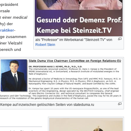
präsident
ersale
tz einer
medical
hy) der
raktiker
-
llege zusammen
als "Professor" im Werbekanal "Steinzeit TV" von
ner Vielzahl
Robert Stein
bereich und
Kempe auf inzwischen gelöschten Seiten von stateduma.ru