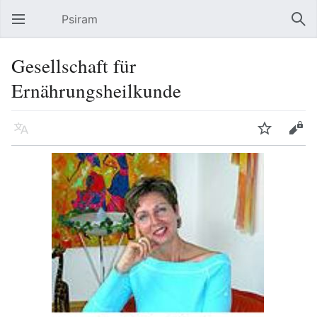
Psiram
Hauptmenü öffnen
Suc
Gesellschaft für
Ernährungsheilkunde
Sprache
Beobachten
Bearbeiten