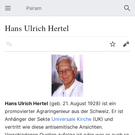
Psiram
Hauptmenü öffnen
Suc
Hans Ulrich Hertel
Sprache
Beobachten
Bearbeiten
Hans Ulrich Hertel
(geb. 21. August 1928) ist ein
promovierter Agraringenieur aus der Schweiz. Er ist
Anhänger der Sekte
Universale Kirche
(UK) und
vertritt wie diese antisemitische Ansichten.
Verschiedenen Quellen zufolge ist oder war er auch so