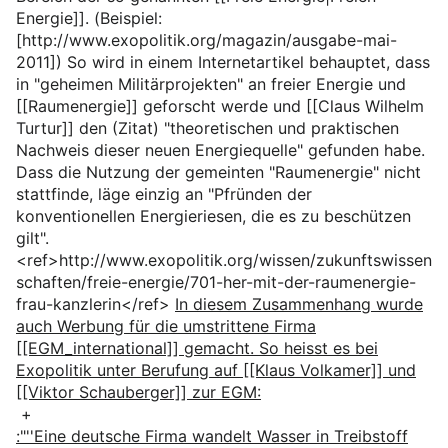
Energie]]. (Beispiel:
[http://www.exopolitik.org/magazin/ausgabe-mai-
2011]) So wird in einem Internetartikel behauptet, dass
in "geheimen Militärprojekten" an freier Energie und
[[Raumenergie]] geforscht werde und [[Claus Wilhelm
Turtur]] den (Zitat) "theoretischen und praktischen
Nachweis dieser neuen Energiequelle" gefunden habe.
Dass die Nutzung der gemeinten "Raumenergie" nicht
stattfinde, läge einzig an "Pfründen der
konventionellen Energieriesen, die es zu beschützen
gilt".
<ref>http://www.exopolitik.org/wissen/zukunftswissen
schaften/freie-energie/701-her-mit-der-raumenergie-
frau-kanzlerin</ref>
In diesem Zusammenhang wurde
auch Werbung für die umstrittene Firma
[[EGM_international]] gemacht. So heisst es bei
Exopolitik unter Berufung auf [[Klaus Volkamer]] und
[[Viktor Schauberger]] zur EGM:
+
:"''Eine deutsche Firma wandelt Wasser in Treibstoff