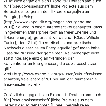
Zusätzlich engagiert sich Exopolitik Deutschland auch
für [[pseudowissenschaft]]liche Projekte aus dem
Bereich der so genannten [[Freie Energie|Freien
Energie]]. (Beispiel:
[http://www.exopolitik.org/magazin/ausgabe-mai-
2011]) So wird in einem Internetartikel behauptet, dass
in "geheimen Militärprojekten" an freier Energie und
[[Raumenergie]] geforscht werde und [[Claus Wilhelm
Turtur]] den (Zitat) "theoretischen und praktischen
Nachweis dieser neuen Energiequelle" gefunden habe.
Dass die Nutzung der gemeinten "Raumenergie" nicht
stattfinde, läge einzig an "Pfründen der
konventionellen Energieriesen, die es zu beschützen
gilt".
<ref>http://www.exopolitik.org/wissen/zukunftswissen
schaften/freie-energie/701-her-mit-der-raumenergie-
frau-kanzlerin</ref>
+
Zusätzlich engagiert sich Exopolitik Deutschland auch
für [[pseudowissenschaft]]liche Projekte aus dem
Bereich der so genannten [[Freie Energie|Freien