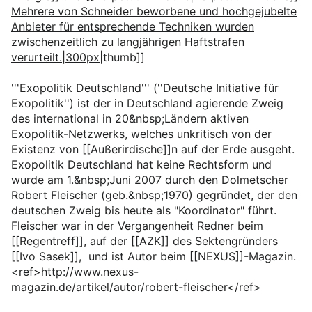
Mehrere von Schneider beworbene und hochgejubelte
Anbieter für entsprechende Techniken wurden
zwischenzeitlich zu langjährigen Haftstrafen
verurteilt.|300px
|thumb]]
'''Exopolitik Deutschland''' (''Deutsche Initiative für
Exopolitik'') ist der in Deutschland agierende Zweig
des international in 20&nbsp;Ländern aktiven
Exopolitik-Netzwerks, welches unkritisch von der
Existenz von [[Außerirdische]]n auf der Erde ausgeht.
Exopolitik Deutschland hat keine Rechtsform und
wurde am 1.&nbsp;Juni 2007 durch den Dolmetscher
Robert Fleischer (geb.&nbsp;1970) gegründet, der den
deutschen Zweig bis heute als "Koordinator" führt.
Fleischer war in der Vergangenheit Redner beim
[[Regentreff]], auf der [[AZK]] des Sektengründers
[[Ivo Sasek]], und ist Autor beim [[NEXUS]]-Magazin.
<ref>http://www.nexus-
magazin.de/artikel/autor/robert-fleischer</ref>