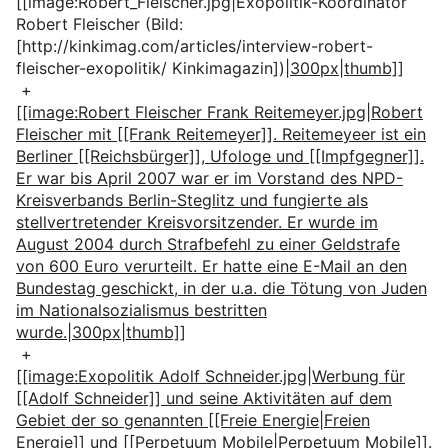
[[image:Robert_Fleischer.jpg|Exopolitik-Koordinator
Robert Fleischer (Bild:
[http://kinkimag.com/articles/interview-robert-
fleischer-exopolitik/ Kinkimagazin])
|300px|thumb]]
+
[[image:Robert Fleischer Frank Reitemeyer.jpg|Robert
Fleischer mit [[Frank Reitemeyer]]. Reitemeyeer ist ein
Berliner [[Reichsbürger]], Ufologe und [[Impfgegner]].
Er war bis April 2007 war er im Vorstand des NPD-
Kreisverbands Berlin-Steglitz und fungierte als
stellvertretender Kreisvorsitzender. Er wurde im
August 2004 durch Strafbefehl zu einer Geldstrafe
von 600 Euro verurteilt. Er hatte eine E-Mail an den
Bundestag geschickt, in der u.a. die Tötung von Juden
im Nationalsozialismus bestritten
wurde.|300px|thumb]]
+
[[image:Exopolitik Adolf Schneider.jpg|Werbung für
[[Adolf Schneider]] und seine Aktivitäten auf dem
Gebiet der so genannten [[Freie Energie|Freien
Energie]] und [[Perpetuum Mobile|Perpetuum Mobile]].