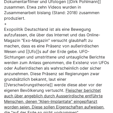
Dokumentarfilmer und Ufologen [[Dirk Pohlmann]]
zusammen. Etwa zehn Videos wurden in
Zusammenarbeit bislang (Stand: 2018) zusammen
produziert.
+
Exopolitik Deutschland ist als eine Bewegung
aufzufassen, die über das Internet und das Online-
Magazin "Exo-Magazin" versucht glaubhaft zu
machen, dass es eine Präsenz von außerirdischen
Wesen und [[Ufo]]s auf der Erde gebe. UFO-
Sichtungen und umstrittene und untaugliche Berichte
werden zum Anlass genommen, die Existenz von UFOs
oder Außerirdischen als wahrscheinlich oder sicher
anzunehmen. Diese Präsenz sei Regierungen zwar
grundsätzlich bekannt, laut einer
[[Verschwörungstheorie]] werde diese aber vor der
eigenen Bevölkerung vertuscht.
Fleischer berichtet
auch über angeblich durch Ausserirdische entführte
Menschen, denen "Alien-Implantate" eingepflanzt
worden seien. Diese sollen Eigenschaften aufweisen,
die "auf der Erde so nicht vorkommen".