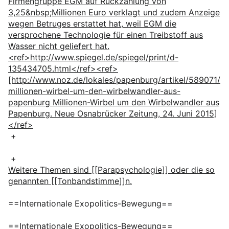
Firmengruppe EGM auf Rückzahlung von
3,25&nbsp;Millionen Euro verklagt und zudem Anzeige
wegen Betruges erstattet hat, weil EGM die
versprochene Technologie für einen Treibstoff aus
Wasser nicht geliefert hat.
<ref>http://www.spiegel.de/spiegel/print/d-
135434705.html</ref><ref>
[http://www.noz.de/lokales/papenburg/artikel/589071/
millionen-wirbel-um-den-wirbelwandler-aus-
papenburg Millionen-Wirbel um den Wirbelwandler aus
Papenburg. Neue Osnabrücker Zeitung, 24. Juni 2015]
</ref>
+
+
Weitere Themen sind [[Parapsychologie]] oder die so
genannten [[Tonbandstimme]]n.
==Internationale Exopolitics-Bewegung==
==Internationale Exopolitics-Bewegung==