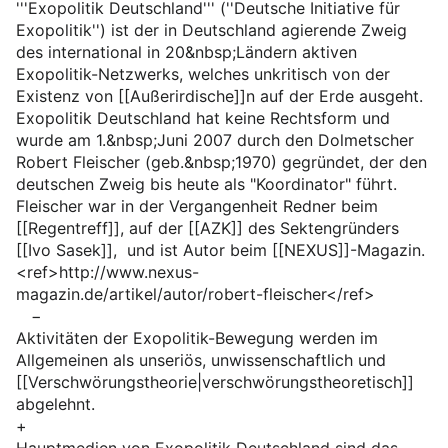
'''Exopolitik Deutschland''' (''Deutsche Initiative für
Exopolitik'') ist der in Deutschland agierende Zweig
des international in 20&nbsp;Ländern aktiven
Exopolitik-Netzwerks, welches unkritisch von der
Existenz von [[Außerirdische]]n auf der Erde ausgeht.
Exopolitik Deutschland hat keine Rechtsform und
wurde am 1.&nbsp;Juni 2007 durch den Dolmetscher
Robert Fleischer (geb.&nbsp;1970) gegründet, der den
deutschen Zweig bis heute als "Koordinator" führt.
Fleischer war in der Vergangenheit Redner beim
[[Regentreff]], auf der [[AZK]] des Sektengründers
[[Ivo Sasek]], und ist Autor beim [[NEXUS]]-Magazin.
<ref>http://www.nexus-
magazin.de/artikel/autor/robert-fleischer</ref>
−
Aktivitäten der Exopolitik-Bewegung werden im
Allgemeinen als unseriös, unwissenschaftlich und
[[Verschwörungstheorie|verschwörungstheoretisch]]
abgelehnt.
+