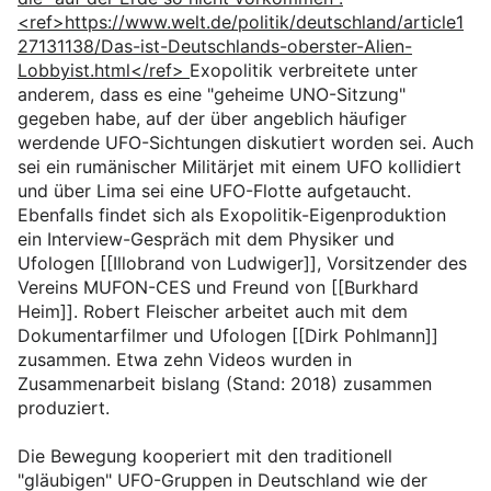
<ref>https://www.welt.de/politik/deutschland/article1
27131138/Das-ist-Deutschlands-oberster-Alien-
Lobbyist.html</ref>
Exopolitik verbreitete unter
anderem, dass es eine "geheime UNO-Sitzung"
gegeben habe, auf der über angeblich häufiger
werdende UFO-Sichtungen diskutiert worden sei. Auch
sei ein rumänischer Militärjet mit einem UFO kollidiert
und über Lima sei eine UFO-Flotte aufgetaucht.
Ebenfalls findet sich als Exopolitik-Eigenproduktion
ein Interview-Gespräch mit dem Physiker und
Ufologen [[Illobrand von Ludwiger]], Vorsitzender des
Vereins MUFON-CES und Freund von [[Burkhard
Heim]]. Robert Fleischer arbeitet auch mit dem
Dokumentarfilmer und Ufologen [[Dirk Pohlmann]]
zusammen. Etwa zehn Videos wurden in
Zusammenarbeit bislang (Stand: 2018) zusammen
produziert.
Die Bewegung kooperiert mit den traditionell
"gläubigen" UFO-Gruppen in Deutschland wie der