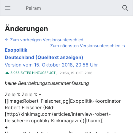
Psiram
Hauptmenü öffnen
Suc
Änderungen
← Zum vorherigen Versionsunterschied
Zum nächsten Versionsunterschied →
Exopolitik
Deutschland
(Quelltext anzeigen)
Version vom 15. Oktober 2018, 20:56 Uhr
,
3.058 BYTES HINZUGEFÜGT
20:56, 15. OKT. 2018
keine Bearbeitungszusammenfassung
Zeile 1: Zeile 1: −
[[image:Robert_Fleischer.jpg|Exopolitik-Koordinator
Robert Fleischer (Bild:
[http://kinkimag.com/articles/interview-robert-
fleischer-exopolitik/ Kinkimagazin])|thumb]]
+