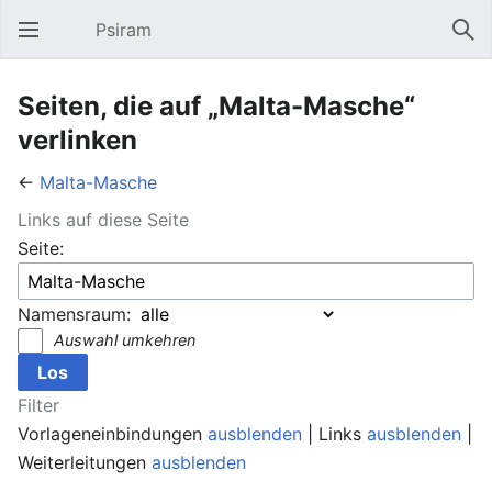
Psiram
Hauptmenü öffnen
Suc
Seiten, die auf „Malta-Masche“
verlinken
←
Malta-Masche
Links auf diese Seite
Seite:
Namensraum:
Auswahl umkehren
Filter
Vorlageneinbindungen
ausblenden
| Links
ausblenden
|
Weiterleitungen
ausblenden