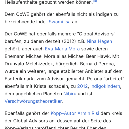
[9]
Heilaufenthalte gebucht werden können.
Dem CoWE gehört der ebenfalls nicht als indigen zu
bezeichnende Inder
Swami Isa
an.
Der CoWE hat ebenfalls mehrere "Global Advisors"
berufen, zu denen derzeit (2012) z.B.
Nina Hagen
gehört, aber auch
Eva-Maria Mora
sowie deren
Ehemann Michael Mora alias Michael Bear Hawk. Mit
Drunvalo Melchizedek, bürgerlich: Bernard Perona,
wurde ein weiterer, lange etablierter Anbieter auf dem
Esoterikmarkt zum Advisor gemacht. Perona "arbeitet"
ebenfalls mit Kristallschädeln, zu
2012
,
Indigokindern
,
dem angeblichen Planeten
Nibiru
und ist
Verschwörungstheoretiker
.
Ebenfalls gehört der
Kopp-Autor
Armin Risi
dem Kreis
der Global Advisors an, dessen auf der Seite des
Kopp-Verlags veröffentlichter Bericht über den