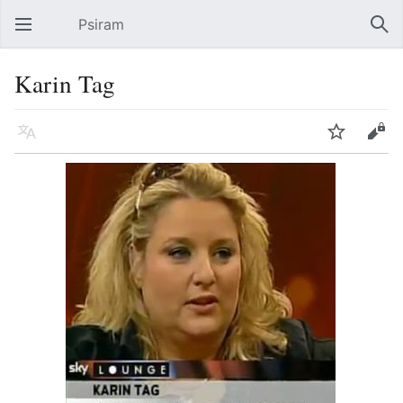
Psiram
Hauptmenü öffnen
Suc
Karin Tag
Sprache
Beobachten
Bearbeiten