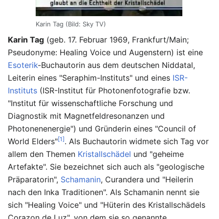
Karin Tag (Bild: Sky TV)
Karin Tag
(geb. 17. Februar 1969, Frankfurt/Main;
Pseudonyme: Healing Voice und Augenstern) ist eine
Esoterik
-Buchautorin aus dem deutschen Niddatal,
Leiterin eines "Seraphim-Instituts" und eines
ISR-
Instituts
(ISR-Institut für Photonenfotografie bzw.
"Institut für wissenschaftliche Forschung und
Diagnostik mit Magnetfeldresonanzen und
Photonenenergie") und Gründerin eines "Council of
[1]
World Elders"
. Als Buchautorin widmete sich Tag vor
allem den Themen
Kristallschädel
und "geheime
Artefakte". Sie bezeichnet sich auch als "geologische
Präparatorin",
Schamanin
, Curandera und "Heilerin
nach den Inka Traditionen". Als Schamanin nennt sie
sich "Healing Voice" und "Hüterin des Kristallschädels
Corazon de Luz", von dem sie so genannte