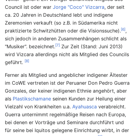
Council ist oder war
Jorge "Coco" Vizcarra
, der seit
ca. 20 Jahren in Deutschland lebt und indigene
Zeremonien verkauft (so z.B. in Südamerika nicht
[6]
praktizierte Schwitzhütten oder die Visionssuche).
,
sich jedoch in anderen Zusammenhängen schlicht als
[7]
"Musiker". bezeichnet.
Zur Zeit (Stand: Juni 2013)
wird Vizcara allerdings nicht als Mitglied des Councils
[8]
geführt.
Ferner als Mitglied und angeblicher indigener Ältester
im CoWE vertreten ist der Peruaner Don Pedro Guerra
Gonzales, der keiner indigenen Ethnie angehört, aber
als
Plastikschamane
seinen Kunden zur Heilung einer
Vielzahl von Krankheiten u.a.
Ayahuasca
verabreicht.
Guerra unternimmt regelmäßige Reisen nach Europa,
bei denen er Vorträge und Seminare durchführt und
für seine bei Iquitos gelegene Einrichtung wirbt, in der