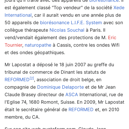
est également classé "Top vendeur" de la société
Xede
International
, car il aurait vendu en une année plus de
50 appareils de
biorésonance
L.I.F.E. System
avec son
collègue thérapeute
Nicolas Souchal
à Paris. Il
vend/vendait également des protections de M.
Eric
Tournier
,
naturopathe
à Cassis, contre les ondes Wifi
et des ondes géopathiques.
Mr Lapostat a déposé le 18 juin 2007 au greffe du
tribunal de commerce de Dinant les statuts de
[2]
REFORMED
, association de droit belge, en
compagnie de
Dominique Delaporte
et de Mr Jean
Claude Brasey directeur de
ASCA
International, rue de
l'Eglise 74, 1680 Romont, Suisse. En 2009, Mr Lapostat
était le secrétaire général de
REFORMED
et, en 2010
membre, du CA.
Sur son site web quataform.com, Claude-Jean