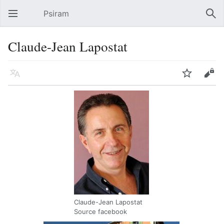
Psiram
Ouvrir le menu principal
Rech
Claude-Jean Lapostat
Langue
Suivre
Modifier
Claude-Jean Lapostat
Source facebook