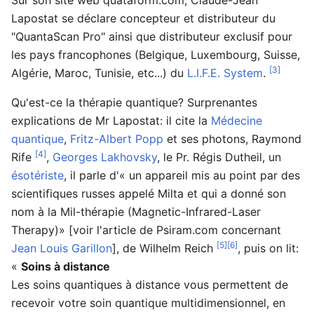
Lapostat se déclare concepteur et distributeur du
"QuantaScan Pro" ainsi que distributeur exclusif pour
les pays francophones (Belgique, Luxembourg, Suisse,
[3]
Algérie, Maroc, Tunisie, etc...) du
L.I.F.E. System
.
Qu'est-ce la thérapie quantique? Surprenantes
explications de Mr Lapostat: il cite la
Médecine
quantique
,
Fritz-Albert Popp
et ses photons, Raymond
[4]
Rife
,
Georges Lakhovsky
, le Pr. Régis Dutheil, un
ésotériste
, il parle d'« un appareil mis au point par des
scientifiques russes appelé Milta et qui a donné son
nom à la Mil-thérapie (Magnetic-Infrared-Laser
Therapy)» [voir l'article de Psiram.com concernant
[5]
[6]
Jean Louis Garillon
], de Wilhelm Reich
, puis on lit:
«
Soins à distance
Les soins quantiques à distance vous permettent de
recevoir votre soin quantique multidimensionnel, en