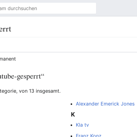
errt
rmanent
utube-gesperrt“
ategorie, von 13 insgesamt.
Alexander Emerick Jones
K
Kla tv
Franz Konz