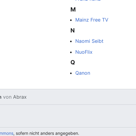
M
Mainz Free TV
N
Naomi Seibt
NuoFlix
Q
Qanon
n
von
Abrax
ommons
, sofern nicht anders angegeben.