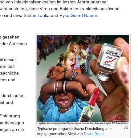
g von Infektionskrankheiten im letzten Jahrhundert sei
ird bestritten, dass Viren und Bakterien krankheitsauslösend
se sind etwa
Stefan Lanka
und
Ryke Geerd Hamer
.
en gesehen
 oder Autismus
l dieser
rmittelt
tsächliche
etem und
 durchlaufen.
eit und
Einführung
 unabhängigen
Typische propagandistische Darstellung aus
ungen an die
impfgegnerischer Sicht von
David Dees