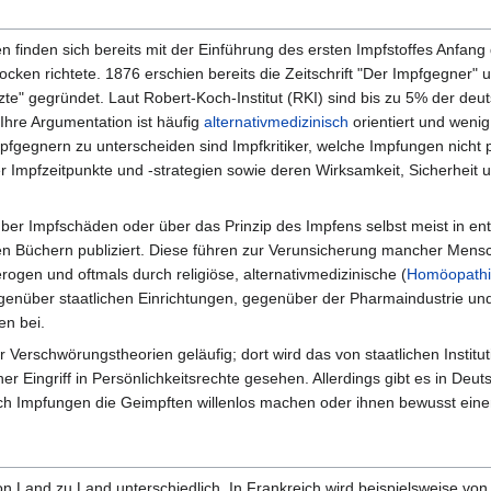
 finden sich bereits mit der Einführung des ersten Impfstoffes Anfang
ocken richtete. 1876 erschien bereits die Zeitschrift "Der Impfgegner"
te" gegründet. Laut Robert-Koch-Institut (RKI) sind bis zu 5% der deu
 Ihre Argumentation ist häufig
alternativmedizinisch
orientiert und wenig
fgegnern zu unterscheiden sind Impfkritiker, welche Impfungen nicht pr
r Impfzeitpunkte und -strategien sowie deren Wirksamkeit, Sicherheit 
über Impfschäden oder über das Prinzip des Impfens selbst meist in e
en Büchern publiziert. Diese führen zur Verunsicherung mancher Mensc
rogen und oftmals durch religiöse, alternativmedizinische (
Homöopath
genüber staatlichen Einrichtungen, gegenüber der Pharmaindustrie u
en bei.
ter Verschwörungstheorien geläufig; dort wird das von staatlichen Inst
r Eingriff in Persönlichkeitsrechte gesehen. Allerdings gibt es in De
urch Impfungen die Geimpften willenlos machen oder ihnen bewusst ein
on Land zu Land unterschiedlich. In Frankreich wird beispielsweise von