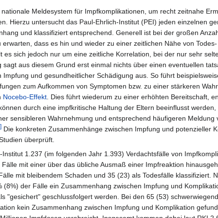
as nationale Meldesystem für Impfkomplikationen, um recht zeitnahe Erm
 Hierzu untersucht das Paul-Ehrlich-Institut (PEI) jeden einzelnen ge
ang und klassifiziert entsprechend. Generell ist bei der großen Anzah
 erwarten, dass es hin und wieder zu einer zeitlichen Nähe von Todes-
 es sich jedoch nur um eine zeitliche Korrelation, bei der nur sehr selt
agt aus diesem Grund erst einmal nichts über einen eventuellen tats
mpfung und gesundheitlicher Schädigung aus. So führt beispielsweis
Impfungen zum Aufkommen von Symptomen bzw. zu einer stärkeren Wa
n
Nocebo-Effekt
. Dies führt wiederum zu einer erhöhten Bereitschaft, 
nnen durch eine impfkritische Haltung der Eltern beeinflusst werden, 
u einer sensibleren Wahrnehmung und entsprechend häufigeren Meldung 
]
Die konkreten Zusammenhänge zwischen Impfung und potenzieller K
Studien überprüft.
Institut 1.237 (im folgenden Jahr 1.393) Verdachtsfälle von Impfkompl
 Fälle mit einer über das übliche Ausmaß einer Impfreaktion hinausge
älle mit bleibendem Schaden und 35 (23) als Todesfälle klassifiziert. 
6% (8%) der Fälle ein Zusammenhang zwischen Impfung und Komplikati
als "gesichert" geschlussfolgert werden. Bei den 65 (53) schwerwiegen
uation kein Zusammenhang zwischen Impfung und Komplikation gefund