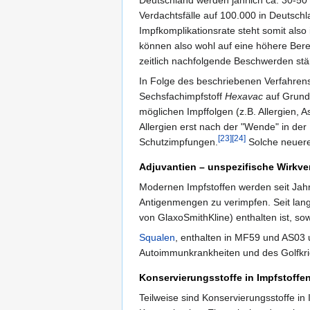
Deutschland werden jährlich ca. 30-50
Verdachtsfälle auf 100.000 in Deutsch
Impfkomplikationsrate steht somit als
können also wohl auf eine höhere Berei
zeitlich nachfolgende Beschwerden s
In Folge des beschriebenen Verfahren
Sechsfachimpfstoff
Hexavac
auf Grund 
möglichen Impffolgen (z.B. Allergien, A
Allergien erst nach der "Wende" in der
[23]
[24]
Schutzimpfungen.
Solche neueren
Adjuvantien – unspezifische Wirkve
Modernen Impfstoffen werden seit Jahre
Antigenmengen zu verimpfen. Seit lan
von GlaxoSmithKline) enthalten ist, 
Squalen
, enthalten in MF59 und AS03 
Autoimmunkrankheiten und des Golfkr
Konservierungsstoffe in Impfstoffe
Teilweise sind Konservierungsstoffe in