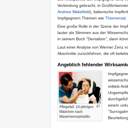
Verbindung gebracht, in Großbritann
Andrew Wakefield
), italienische Impf
Impfgegnern Themen wie
Thiomersal
,
Eine große Rolle in der Szene der Impf
lauter als Stimmen aus der Wissenscha
in seinem Buch "Denialism",
dann könn
Laut einer Analyse von Werner Zenz von
Abschnitte zurückführen, die oft belie
Angeblich fehlender Wirksamk
Impfgegner
wissenscha
mittels Ant
Ungeimpfte
durchgefüh
einem unka
Pflegefall: 10-jähriges
"Surrogatma
Mädchen nach
Masernencephalitis
Beurteilun