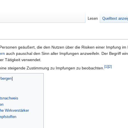
Lesen
Quelltext anze
Personen geäußert, die den Nutzen über die Risiken einer Impfung im E
ern
auch pauschal den Sinn aller Impfungen anzweifeln. Der Begriff wir
er Tätigkeit verwendet.
[1]
[2]
d eine steigende Zustimmung zu Impfungen zu beobachten.
itsnachweis
en
he Wirkverstärker
mpfstoffen