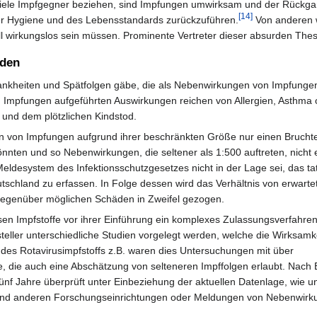
 viele Impfgegner beziehen, sind Impfungen umwirksam und der Rückgan
[14]
der Hygiene und des Lebensstandards zurückzuführen.
Von anderen w
ll wirkungslos sein müssen. Prominente Vertreter dieser absurden The
äden
Krankheiten und Spätfolgen gäbe, die als Nebenwirkungen von Impfung
n Impfungen aufgeführten Auswirkungen reichen von Allergien, Asthma
21 und dem plötzlichen Kindstod.
n von Impfungen aufgrund ihrer beschränkten Größe nur einen Bruchtei
ten und so Nebenwirkungen, die seltener als 1:500 auftreten, nicht e
 Meldesystem des Infektionsschutzgesetzes nicht in der Lage sei, das ta
schland zu erfassen. In Folge dessen wird das Verhältnis von erwart
gegenüber möglichen Schäden in Zweifel gezogen.
 Impfstoffe vor ihrer Einführung ein komplexes Zulassungsverfahren
ller unterschiedliche Studien vorgelegt werden, welche die Wirksamk
 des Rotavirusimpfstoffs z.B. waren dies Untersuchungen mit über
, die auch eine Abschätzung von selteneren Impffolgen erlaubt. Nach 
fünf Jahre überprüft unter Einbeziehung der aktuellen Datenlage, wie
n und anderen Forschungseinrichtungen oder Meldungen von Nebenwirk