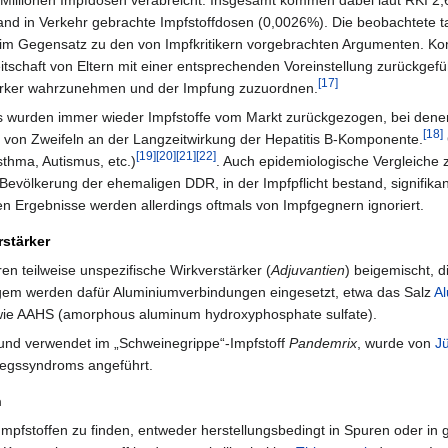
 Millionen Impfdosen verabreicht. Insgesamt kommen dabei laut RKI 2,
land in Verkehr gebrachte Impfstoffdosen (0,0026%). Die beobachtete t
o im Gegensatz zu den von Impfkritikern vorgebrachten Argumenten. Ko
tschaft von Eltern mit einer entsprechenden Voreinstellung zurückgefü
[17]
tärker wahrzunehmen und der Impfung zuzuordnen.
s wurden immer wieder Impfstoffe vom Markt zurückgezogen, bei denen
[18]
von Zweifeln an der Langzeitwirkung der Hepatitis B-Komponente.
[19]
[20]
[21]
[22]
sthma, Autismus, etc.)
. Auch epidemiologische Vergleiche 
 Bevölkerung der ehemaligen DDR, in der Impfpflicht bestand, signifika
 Ergebnisse werden allerdings oftmals von Impfgegnern ignoriert.
rstärker
n teilweise unspezifische Wirkverstärker (
Adjuvantien
) beigemischt, 
gem werden dafür Aluminiumverbindungen eingesetzt, etwa das Salz
A
sowie AAHS (amorphous aluminum hydroxyphosphate sulfate).
und verwendet im „Schweinegrippe“-Impfstoff
Pandemrix
, wurde von
J
iegssyndroms angeführt.
n
 Impfstoffen zu finden, entweder herstellungsbedingt in Spuren oder in 