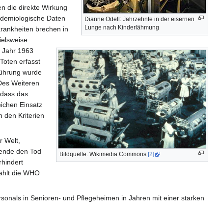
en die direkte Wirkung
pidemiologische Daten
Dianne Odell: Jahrzehnte in der eisernen
Lunge nach Kinderlähmung
rankheiten brechen in
ielsweise
 Jahr 1963
Toten erfasst
führung wurde
es Weiteren
 dass das
eichen Einsatz
h den Kriterien
r Welt,
wende den Tod
Bildquelle: Wikimedia Commons
[2]
rhindert
zählt die WHO
sonals in Senioren- und Pflegeheimen in Jahren mit einer starken