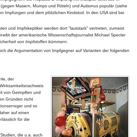
 (gegen Masern, Mumps und Röteln) und Autismus populär (siehe
hen Impfungen und dem plötzlichen Kindstod. In den USA sind bei
isten und Impfskeptiker werden dort "lautstark" vertreten, zumeist
hreibt der amerikanische Wissenschaftsjournalist Michael Specter
cherheit von Impfstoffen kümmern
.
 sich die Argumentation von Impfgegner auf Varianten der folgenden
le, der
r Wirksamkeitsnachweis
eit von Geimpften und
hen Gründen nicht
tionserreger und so
daher auf einen
lässlich für die
Studien, die u.a. auch