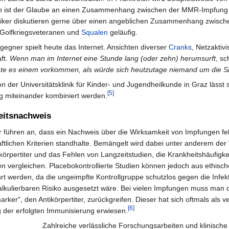
ien ist der Glaube an einen Zusammenhang zwischen der MMR-Impfung
kritiker diskutieren gerne über einen angeblichen Zusammenhang zwisc
 Golfkriegsveteranen und
Squalen
geläufig.
gegner spielt heute das Internet. Ansichten diverser
Cranks
, Netzaktiv
ft.
Wenn man im Internet eine Stunde lang (oder zehn) herumsurft
, sc
te es einem vorkommen, als würde sich heutzutage niemand um die Si
 der Universitätsklinik für Kinder- und Jugendheilkunde in Graz lässt
[5]
big miteinander kombiniert werden.
eitsnachweis
 führen an, dass ein Nachweis über die Wirksamkeit von Impfungen feh
ftlichen Kriterien standhalte. Bemängelt wird dabei unter anderem de
ikörpertiter und das Fehlen von Langzeitstudien, die Krankheitshäufigk
n vergleichen. Placebokontrollierte Studien können jedoch aus ethisc
rt werden, da die ungeimpfte Kontrollgruppe schutzlos gegen die Infek
lkulierbaren Risiko ausgesetzt wäre. Bei vielen Impfungen muss man 
rker", den Antikörpertiter, zurückgreifen. Dieser hat sich oftmals als ver
[6]
g der erfolgten Immunisierung erwiesen.
Zahlreiche verlässliche Forschungsarbeiten und klinische 