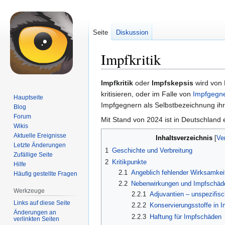
Seite
Diskussion
Impfkritik
Zur
Zur
Impfkritik
oder
Impfskepsis
wird von 
Navigation
Suche
kritisieren, oder im Falle von
Impfgegn
Hauptseite
springen
springen
Impfgegnern als Selbstbezeichnung ihr
Blog
Forum
Mit Stand von 2024 ist in Deutschlan
Wikis
Aktuelle Ereignisse
Inhaltsverzeichnis
Letzte Änderungen
1
Geschichte und Verbreitung
Zufällige Seite
2
Kritikpunkte
Hilfe
2.1
Angeblich fehlender Wirksamke
Häufig gestellte Fragen
2.2
Nebenwirkungen und Impfschäd
Werkzeuge
2.2.1
Adjuvantien – unspezifisc
Links auf diese Seite
2.2.2
Konservierungsstoffe in I
Änderungen an
2.2.3
Haftung für Impfschäden
verlinkten Seiten