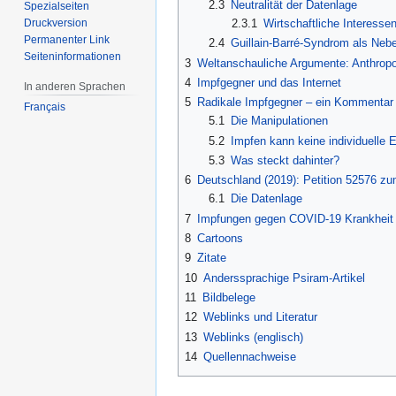
2.3
Neutralität der Datenlage
Spezialseiten
Druckversion
2.3.1
Wirtschaftliche Interesse
Permanenter Link
2.4
Guillain-Barré-Syndrom als Neb
Seiten­informationen
3
Weltanschauliche Argumente: Anthrop
4
Impfgegner und das Internet
In anderen Sprachen
5
Radikale Impfgegner – ein Kommentar
Français
5.1
Die Manipulationen
5.2
Impfen kann keine individuelle 
5.3
Was steckt dahinter?
6
Deutschland (2019): Petition 52576 zum
6.1
Die Datenlage
7
Impfungen gegen COVID-19 Krankheit
8
Cartoons
9
Zitate
10
Anderssprachige Psiram-Artikel
11
Bildbelege
12
Weblinks und Literatur
13
Weblinks (englisch)
14
Quellennachweise