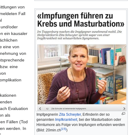
ittlungen von
meldeten Fall
l
 und/oder
en ein kausaler
ächlichen
e eine von
hrnehmung von
entsprechende
bzw. eine
von
omplikation
ikationen
henden
Nach Evaluation
Impfgegnerin
Zita Schwyter
, Erfinderin der so
on als
genannten
Impfkrankheit
, bei der Masturbation oder
den Fällen (Tod
Hirntumore als Folge von Impfungen erfunden werden
en werden. In
[15]
(Bild: 20min.ch
)