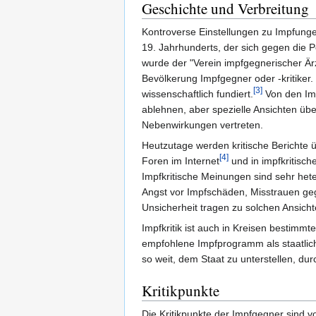
Geschichte und Verbreitung
Kontroverse Einstellungen zu Impfungen
19. Jahrhunderts, der sich gegen die P
wurde der "Verein impfgegnerischer Ärz
Bevölkerung Impfgegner oder -kritiker.
[3]
wissenschaftlich fundiert.
Von den Imp
ablehnen, aber spezielle Ansichten übe
Nebenwirkungen vertreten.
Heutzutage werden kritische Berichte 
[4]
Foren im Internet
und in impfkritisch
Impfkritische Meinungen sind sehr hete
Angst vor Impfschäden, Misstrauen ge
Unsicherheit tragen zu solchen Ansicht
Impfkritik ist auch in Kreisen bestimm
empfohlene Impfprogramm als staatliche
so weit, dem Staat zu unterstellen, d
Kritikpunkte
Die Kritikpunkte der Impfgegner sind v