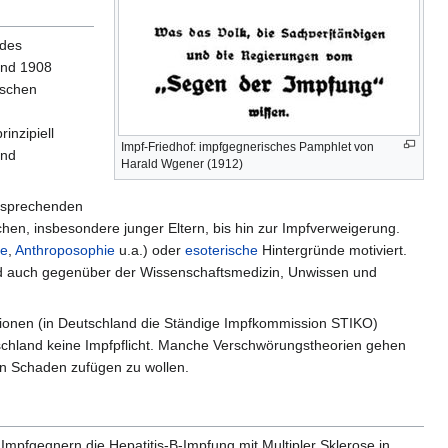
 des
 und 1908
tschen
inzipiell
Impf-Friedhof: impfgegnerisches Pamphlet von
und
Harald Wgener (1912)
ntsprechenden
hen, insbesondere junger Eltern, bis hin zur Impfverweigerung.
ie
,
Anthroposophie
u.a.) oder
esoterische
Hintergründe motiviert.
nd auch gegenüber der Wissenschaftsmedizin, Unwissen und
itutionen (in Deutschland die Ständige Impfkommission STIKO)
utschland keine Impfpflicht. Manche Verschwörungstheorien gehen
en Schaden zufügen zu wollen.
 Impfgegnern die Hepatitis-B-Impfung mit Multipler Sklerose in