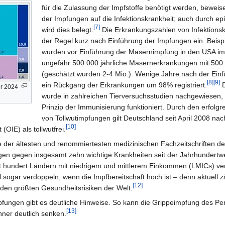
für die Zulassung der Impfstoffe benötigt werden, beweis
der Impfungen auf die Infektionskrankheit; auch durch e
[7]
wird dies belegt.
Die Erkrankungszahlen von Infektionsk
der Regel kurz nach Einführung der Impfungen ein. Beisp
wurden vor Einführung der Masernimpfung in den USA im
ungefähr 500.000 jährliche Masernerkrankungen mit 500 
(geschätzt wurden 2-4 Mio.). Wenige Jahre nach der Ein
[8]
[9]
ein Rückgang der Erkrankungen um 98% registriert.
D
or 2024
wurde in zahlreichen Tierversuchsstudien nachgewiesen,
Prinzip der Immunisierung funktioniert. Durch den erfolgr
von Tollwutimpfungen gilt Deutschland seit April 2008 nac
[10]
(OIE) als tollwutfrei.
e der ältesten und renommiertesten medizinischen Fachzeitschriften de
ngen gegen insgesamt zehn wichtige Krankheiten seit der Jahrhundert
st hundert Ländern mit niedrigem und mittlerem Einkommen (LMICs) ve
 sogar verdoppeln, wenn die Impfbereitschaft hoch ist – denn aktuell 
[12]
 den größten Gesundheitsrisiken der Welt.
fungen gibt es deutliche Hinweise. So kann die Grippeimpfung des Per
[13]
hner deutlich senken.