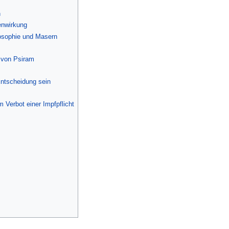
n
enwirkung
osophie und Masern
 von Psiram
Entscheidung sein
 Verbot einer Impfpflicht