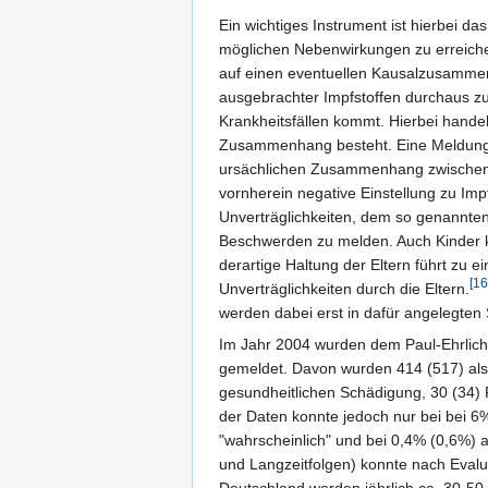
Ein wichtiges Instrument ist hierbei d
möglichen Nebenwirkungen zu erreichen.
auf einen eventuellen Kausalzusammenh
ausgebrachter Impfstoffen durchaus zu
Krankheitsfällen kommt. Hierbei handelt
Zusammenhang besteht. Eine Meldung s
ursächlichen Zusammenhang zwischen I
vornherein negative Einstellung zu 
Unverträglichkeiten, dem so genannte
Beschwerden zu melden. Auch Kinder kö
derartige Haltung der Eltern führt z
[16
Unverträglichkeiten durch die Eltern.
werden dabei erst in dafür angelegten 
Im Jahr 2004 wurden dem Paul-Ehrlich-
gemeldet. Davon wurden 414 (517) als
gesundheitlichen Schädigung, 30 (34) F
der Daten konnte jedoch nur bei bei 
"wahrscheinlich" und bei 0,4% (0,6%) 
und Langzeitfolgen) konnte nach Eval