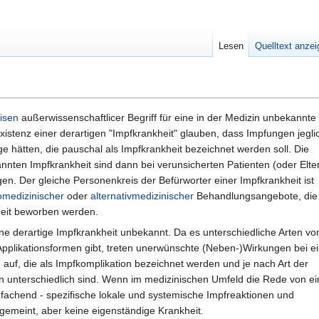
Lesen
Quelltext anze
isen
außerwissenschaftlicer Begriff für eine in der Medizin unbekannte
Existenz einer derartigen "Impfkrankheit" glauben, dass Impfungen jegli
ge hätten, die pauschal als Impfkrankheit bezeichnet werden soll. Die
ten Impfkrankheit sind dann bei verunsicherten Patienten (oder Elte
en. Der gleiche Personenkreis der Befürworter einer Impfkrankheit ist
medizinischer
oder
alternativmedizinischer
Behandlungsangebote, die 
heit beworben werden.
eine derartige Impfkrankheit unbekannt. Da es unterschiedliche Arten vo
Applikationsformen gibt, treten unerwünschte (Neben-)Wirkungen bei 
auf, die als Impfkomplikation bezeichnet werden und je nach Art der
n unterschiedlich sind. Wenn im medizinischen Umfeld die Rede von ei
einfachend - spezifische lokale und systemische Impfreaktionen und
emeint, aber keine eigenständige Krankheit.