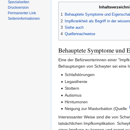
Spezialseiten
Inhaltsverzeichni
Druckversion
Permanenter Link
1
Behauptete Symptome und Eigenschaft
Seiten­informationen
2
Impfkrankheit als Begriff in der wisse
3
Siehe auch
4
Quellennachweise
Behauptete Symptome und Ei
Eine der Befürworterinnen einer "Impfk
Behauptungen von Schwyter sei eine I
Schlafstörungen
Legasthenie
Stottern
Autismus
Hirntumoren
Neigung zur Masturbation (Quelle:
Interessanter Weise sind die von Sch
tatsächlichen Impfkomplikation. Schwy
einer Impfung zu kennen und nennt au