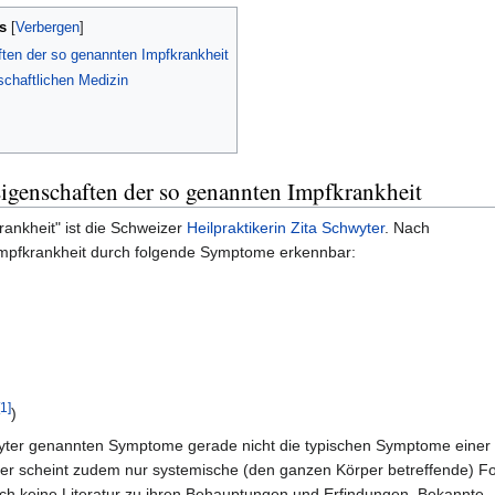
s
en der so genannten Impfkrankheit
nschaftlichen Medizin
genschaften der so genannten Impfkrankheit
rankheit" ist die Schweizer
Heilpraktikerin
Zita Schwyter
. Nach
mpfkrankheit durch folgende Symptome erkennbar:
[1]
)
wyter genannten Symptome gerade nicht die typischen Symptome einer
ter scheint zudem nur systemische (den ganzen Körper betreffende) F
ch keine Literatur zu ihren Behauptungen und Erfindungen. Bekannte