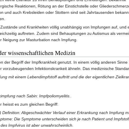
ergische Reaktionen, Rötung an der Einstichstelle oder Gliederschmerz
tion und auch Krebsleiden oder Stottern sind seit Jahrtausenden bekann
en.
 Zustände und Krankheiten völlig unabhängig von Impfungen auf, und e
hzeitig auftreten. Zudem sind Behauptungen zu Autismus als vermeint
ner Neigung zur Masturbation nach Impfung.
 der wissenschaftlichen Medizin
en der Begriff der Impfkrankheit genutzt. In einem völlig anderen Si
r vorzubeugenden Infektionskrankeit ähneln. Das mediznische Standar
ung mit einem Lebendimpfstoff auftritt und die der eigentlichen Zielkra
impfung nach Sabin: Impfpoliomyelitis..
heisst es zum gleichen Begriff:
ig) Definition: Abgeschwächter Verlauf einer Erkrankung nach Impfung m
ome: Die Symptome unterscheiden sich je nach Patient und Impfstof
es Impfvirus ist aber unwahrscheinlich.