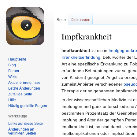
Seite
Diskussion
Impfkrankheit
Zur
Zur
Impfkrankheit
ist ein in
Impfgegnerkre
Navigation
Suche
Krankheitserfindung
. Befürworter der 
Hauptseite
springen
springen
Art eine spezifische Erkrankung zu Fol
Blog
erfundenen Behauptungen zur so genann
Forum
Wikis
von Kindern) geeignet, Angst zu erzeug
Aktuelle Ereignisse
zumeist Anbieter verschiedener
pseudo
Letzte Änderungen
Therapie der so genannten Impfkrank
Zufällige Seite
In der wissenschaftlichen Medizin ist 
Hilfe
Häufig gestellte Fragen
Impfungen und ganz unterschiedliche 
bestimmten Prozentsatz der Geimpften 
Werkzeuge
Impfung und Alter der geimpften Perso
Links auf diese Seite
Impfkrankheit ist, so sind damit - ver
Änderungen an
Impfkomplikationen oder Impfschäden g
verlinkten Seiten