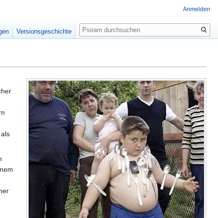
Anmelden
Suche
igen
Versionsgeschichte
cher
rn
als
n
einem
ner