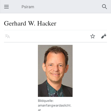
Psiram
Hauptmenü öffnen
Suc
Gerhard W. Hacker
Sprache
Beobachten
Bearbeiten
Bildquelle:
amanfangwardaslicht.
at