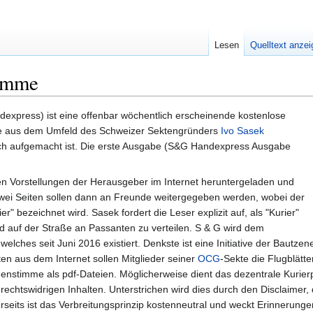
Lesen
Quelltext anze
timme
xpress) ist eine offenbar wöchentlich erscheinende kostenlose
die aus dem Umfeld des Schweizer Sektengründers
Ivo Sasek
ich aufgemacht ist. Die erste Ausgabe (S&G Handexpress Ausgabe
 Vorstellungen der Herausgeber im Internet heruntergeladen und
wei Seiten sollen dann an Freunde weitergegeben werden, wobei der
r" bezeichnet wird. Sasek fordert die Leser explizit auf, als "Kurier"
d auf der Straße an Passanten zu verteilen. S & G wird dem
elches seit Juni 2016 existiert. Denkste ist eine Initiative der Baut
ten aus dem Internet sollen Mitglieder seiner
OCG
-Sekte die Flugblätt
enstimme als pdf-Dateien. Möglicherweise dient das dezentrale Kurier
 rechtswidrigen Inhalten. Unterstrichen wird dies durch den Disclaimer,
rseits ist das Verbreitungsprinzip kostenneutral und weckt Erinnerung