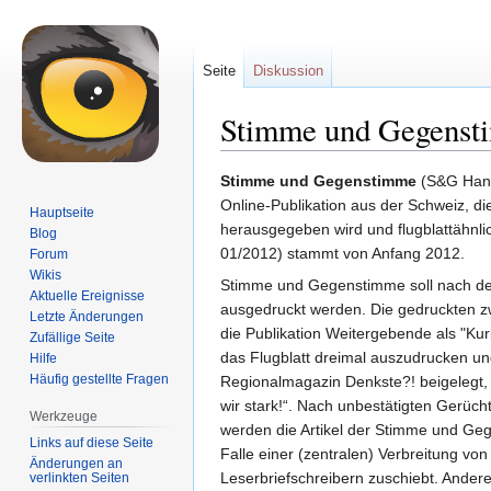
Seite
Diskussion
Stimme und Gegens
Zur
Zur
Stimme und Gegenstimme
(S&G Hande
Navigation
Suche
Online-Publikation aus der Schweiz, 
Hauptseite
springen
springen
herausgegeben wird und flugblattähnl
Blog
01/2012) stammt von Anfang 2012.
Forum
Wikis
Stimme und Gegenstimme soll nach den
Aktuelle Ereignisse
ausgedruckt werden. Die gedruckten z
Letzte Änderungen
die Publikation Weitergebende als "Kurie
Zufällige Seite
das Flugblatt dreimal auszudrucken un
Hilfe
Häufig gestellte Fragen
Regionalmagazin Denkste?! beigelegt, w
wir stark!“. Nach unbestätigten Gerüch
Werkzeuge
werden die Artikel der Stimme und Geg
Links auf diese Seite
Falle einer (zentralen) Verbreitung von
Änderungen an
Leserbriefschreibern zuschiebt. Andere
verlinkten Seiten