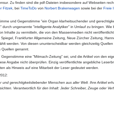
sur. Zu finden sind die pdf-Dateien insbesondere auf Webseiten rech
r Fitzek
, bei
TimeToDo
von
Norbert Brakenwagen
sowie bei der
Freie 
timme und Gegenstimme "ein Organ klarheitsuchender und gerechtigkei
" durch ungenannte "intelligente Analytiker" in Umlauf zu bringen. Wi
ion Inhalte zu vermitteln, die von den Massenmedien nicht veröffentlic
er Spiegel, Frankfurter Allgemeine Zeitung, Neue Zürcher Zeitung, Han
hlt werden. Von diesen ununterscheidbar werden gleichzeitig Quellen
s Quellen genannt.
Gegenstimme eine "Mitmach-Zeitung" sei, und die Artikel von den eigen
 diese Angabe nicht überprüfen. Einzig veröffentlichte angebliche Leserb
en als Hinweis auf eine Mitarbeit der Leser gedeutet werden.
2012:
 und gerechtigkeitsliebender Menschen aus aller Welt. Ihre Artikel erh
chten. Verantwortlich für den Inhalt: Jeder Schreiber, Zeuge oder Verfas