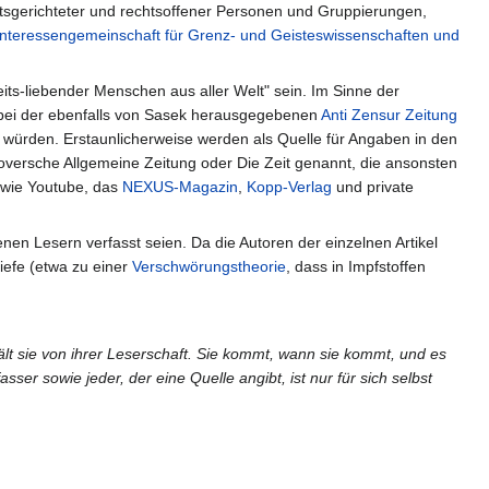
tsgerichteter und rechtsoffener Personen und Gruppierungen,
Interessengemeinschaft für Grenz- und Geisteswissenschaften und
ts-liebender Menschen aus aller Welt" sein. Im Sinne der
e bei der ebenfalls von Sasek herausgegebenen
Anti Zensur Zeitung
ht würden. Erstaunlicherweise werden als Quelle für Angaben in den
noversche Allgemeine Zeitung oder Die Zeit genannt, die ansonsten
 wie Youtube, das
NEXUS-Magazin
,
Kopp-Verlag
und private
en Lesern verfasst seien. Da die Autoren der einzelnen Artikel
riefe (etwa zu einer
Verschwörungstheorie
, dass in Impfstoffen
ält sie von ihrer Leserschaft. Sie kommt, wann sie kommt, und es
ser sowie jeder, der eine Quelle angibt, ist nur für sich selbst