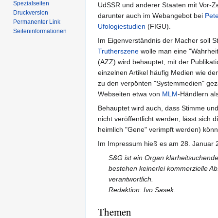
Spezialseiten
UdSSR und anderer Staaten mit Vor-Zen
Druckversion
darunter auch im Webangebot bei
Pete
Permanenter Link
Ufologiestudien
(FIGU).
Seiten­informationen
Im Eigenverständnis der Macher soll S
Trutherszene
wolle man eine "Wahrheit
(AZZ) wird behauptet, mit der Publikat
einzelnen Artikel häufig Medien wie d
zu den verpönten "Systemmedien" gezä
Webseiten etwa von
MLM
-Händlern al
Behauptet wird auch, dass Stimme und 
nicht veröffentlicht werden, lässt sich
heimlich "Gene" verimpft werden) könnt
Im Impressum hieß es am 28. Januar 
S&G ist ein Organ klarheitsuchender
bestehen keinerlei kommerzielle Absi
verantwortlich.
Redaktion: Ivo Sasek.
Themen