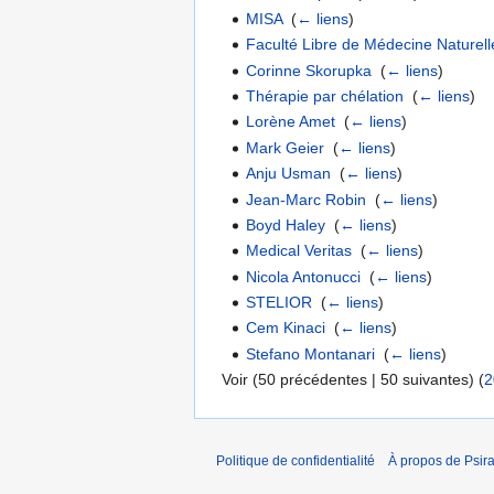
MISA
‎
(
← liens
)
Faculté Libre de Médecine Naturel
Corinne Skorupka
‎
(
← liens
)
Thérapie par chélation
‎
(
← liens
)
Lorène Amet
‎
(
← liens
)
Mark Geier
‎
(
← liens
)
Anju Usman
‎
(
← liens
)
Jean-Marc Robin
‎
(
← liens
)
Boyd Haley
‎
(
← liens
)
Medical Veritas
‎
(
← liens
)
Nicola Antonucci
‎
(
← liens
)
STELIOR
‎
(
← liens
)
Cem Kinaci
‎
(
← liens
)
Stefano Montanari
‎
(
← liens
)
Voir (50 précédentes | 50 suivantes) (
2
Politique de confidentialité
À propos de Psir