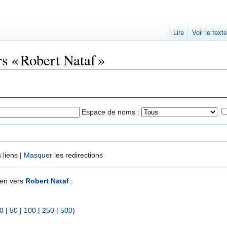
Lire
Voir le text
rs « Robert Nataf »
Espace de noms :
 liens |
Masquer
les redirections
ien vers
Robert Nataf
:
0
|
50
|
100
|
250
|
500
)