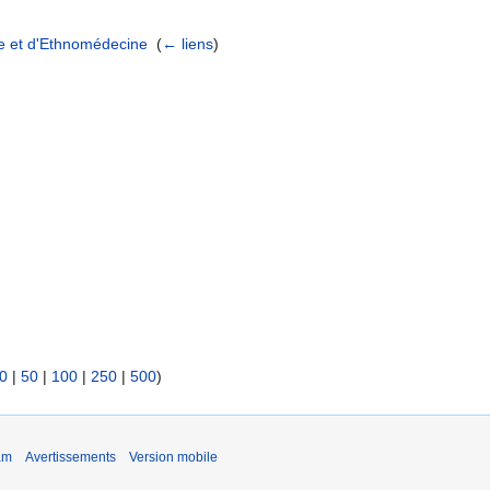
le et d'Ethnomédecine
‎
(
← liens
)
0
|
50
|
100
|
250
|
500
)
am
Avertissements
Version mobile