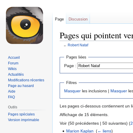
Page
Discussion
Pages qui pointent ve
←
Robert Nataf
Aller
Aller
Pages liées
Accueil
à
à
Forum
Page :
la
la
Wikis
navigation
recherche
Actualités
Modifications récentes
Filtres
Page au hasard
Masquer
les inclusions |
Masquer
les
Aide
FAQ
Les pages ci-dessous contiennent un l
Outils
Pages spéciales
Affichage de 15 éléments.
Version imprimable
Voir (50 précédentes | 50 suivantes) (
2
Marion Kaplan
‎
(
← liens
)